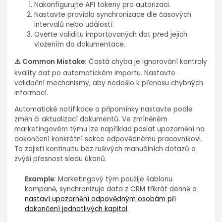
Nakonfigurujte API tokeny pro ⁢autorizaci.
Nastavte pravidla synchronizace dle časových
intervalů nebo událostí.
Ověřte validitu importovaných ⁣dat před jejich
vložením do dokumentace.
⚠️ Common ⁣Mistake:
Častá chyba je ignorování kontroly
kvality dat po automatickém importu. Nastavte
validační mechanismy, aby nedošlo k přenosu chybných
informací.
Automatické notifikace a připomínky nastavte podle
změn či aktualizací dokumentů. Ve zmíněném
⁤marketingovém týmu lze například poslat upozornění na
dokončení konkrétní sekce odpovědnému pracovníkovi.
To zajistí kontinuitu bez rušivých manuálních dotazů a
zvýší přesnost sledu úkonů.
Example:
Marketingový tým použije šablonu
kampaně, synchronizuje data ⁢z CRM třikrát denně a
nastaví upozornění odpovědným ⁢osobám při
dokončení jednotlivých kapitol
.