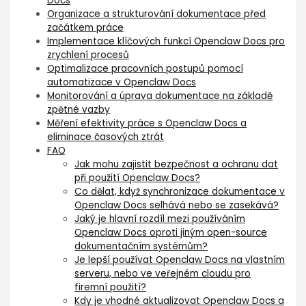
Docs
Organizace a strukturování dokumentace ⁢před
začátkem práce
Implementace klíčových funkcí Openclaw Docs pro
zrychlení procesů
Optimalizace pracovních postupů pomocí
automatizace v Openclaw Docs
Monitorování⁢ a úprava dokumentace na ⁣základě
zpětné vazby
Měření efektivity práce s Openclaw Docs⁣ a
eliminace časových ztrát
FAQ
Jak mohu zajistit bezpečnost a ochranu dat
při použití Openclaw Docs?
Co dělat, když synchronizace dokumentace v
Openclaw Docs selhává nebo se zasekává?
Jaký je hlavní rozdíl mezi používáním
Openclaw Docs ⁣oproti jiným open-source
dokumentačním systémům?
Je lepší používat Openclaw Docs na vlastním
⁣serveru, ⁣nebo ve veřejném cloudu pro
firemní použití?
Kdy⁣ je vhodné aktualizovat Openclaw Docs a