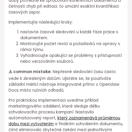
doby potřebné ke zpracování konkrétních dokumentů a
četnosti chyb při editaci. to umožní exaktní kvantifikaci
časových úspor.
Implementujte následující kroky:
nastavte časové sledování u každé fáze práce s
dokumentem.
Monitorujte počet revizí a požadavků na opravy v
rámci týmu.
Vyhodnocujte opakující se⁣ problémy s přístupností
nebo verzováním⁣ souborů.
⚠️⁣ common mistake:
Nepřesné sledování času často
vede k zkresleným datům. Ujistěte se, že používáte
základní měřicí nástroje integrované přímo v Openclaw
Docs místo ručních odhadů.
Pro praktickou implementaci uveďme příklad
marketingového oddělení, které sleduje délku
⁤schvalovacího procesu kampaní. Nastavilo
⁣automatizovaný report,
který zaznamenává ⁣průměrnou⁤
dobu mezi vytvořením
a finálním schválením ⁤dokumentu,
⁢čímž eliminovalo zbytečné čekání mezi jednotlivými