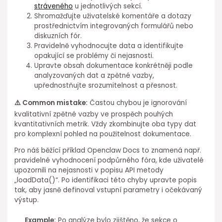
stráveného
u jednotlivých sekcí.
Shromažďujte uživatelské komentáře a⁣ dotazy⁢
prostřednictvím integrovaných⁣ formulářů nebo
diskuzních fór.
Pravidelně vyhodnocujte data a identifikujte
opakující se problémy či nejasnosti.
Upravte obsah dokumentace konkrétněji podle
analyzovaných dat ⁤a zpětné vazby,
upřednostňujte srozumitelnost a přesnost.
⚠️ Common mistake:
Častou chybou je ignorování
kvalitativní zpětné vazby ve⁤ prospěch pouhých
kvantitativních metrik. Vždy zkombinujte oba typy dat
pro komplexní pohled na použitelnost dokumentace.
Pro náš běžící příklad Openclaw Docs to znamená např.
pravidelné vyhodnocení podpůrného fóra, kde uživatelé
⁣upozornili na nejasnosti v popisu API metody
„loadData()“. Po identifikaci této chyby ⁣upravte popis
tak, aby jasně definoval vstupní parametry ⁣i očekávaný
⁤výstup.
Example:
Po analýze bylo zjištěno, že sekce o