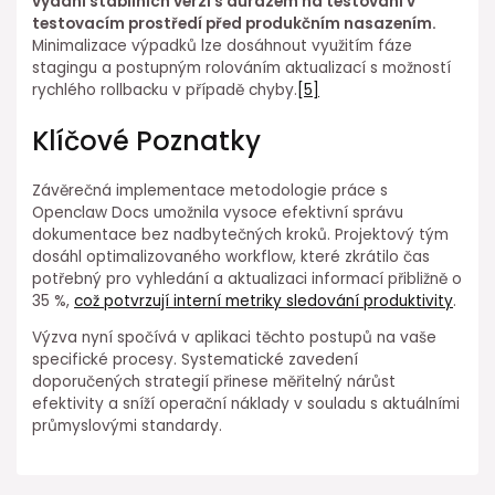
vydání stabilních verzí s důrazem na testování v
testovacím prostředí před produkčním nasazením.
Minimalizace výpadků lze dosáhnout využitím fáze
stagingu a postupným rolováním ⁣aktualizací s možností
rychlého ⁣rollbacku v případě chyby.
[5]
Klíčové Poznatky
Závěrečná⁤ implementace metodologie práce ⁢s
Openclaw Docs umožnila vysoce efektivní správu
dokumentace bez nadbytečných kroků. Projektový⁢ tým
dosáhl optimalizovaného workflow, které zkrátilo čas
potřebný pro vyhledání a aktualizaci informací přibližně o
35 %,
což potvrzují interní metriky sledování produktivity
.
Výzva nyní spočívá v aplikaci těchto postupů na vaše
specifické procesy. Systematické zavedení
doporučených strategií přinese měřitelný ⁤nárůst
efektivity a ⁣sníží operační náklady v souladu s aktuálními
průmyslovými standardy.