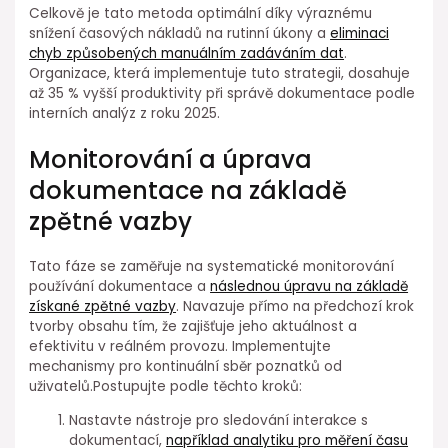
Celkově je tato metoda optimální díky výraznému
snížení časových nákladů na rutinní úkony a
eliminaci
chyb způsobených manuálním zadáváním dat
.
Organizace, která⁢ implementuje tuto strategii, dosahuje
až 35 % vyšší produktivity při správě dokumentace podle
interních analýz z roku 2025.
Monitorování⁢ a úprava
dokumentace na ⁣základě
zpětné vazby
Tato fáze se zaměřuje na systematické monitorování
používání dokumentace a
následnou úpravu na základě
získané zpětné vazby
. Navazuje přímo na předchozí krok
tvorby obsahu tím, že zajišťuje jeho aktuálnost a
efektivitu v reálném provozu. Implementujte
mechanismy pro kontinuální sběr poznatků od
⁣uživatelů.Postupujte podle těchto kroků:
Nastavte ⁤nástroje pro sledování interakce s
dokumentací,
například analytiku⁣ pro měření času