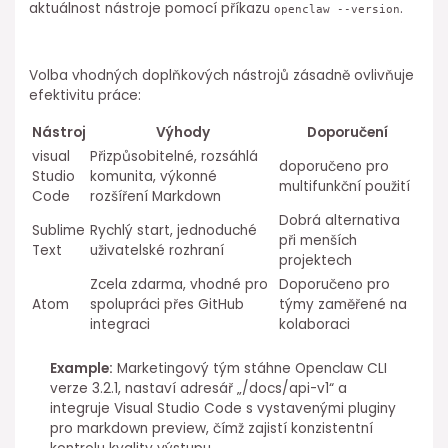
aktuálnost nástroje pomocí příkazu
.
openclaw --version
Volba vhodných doplňkových nástrojů zásadně ovlivňuje⁢
efektivitu práce:
Nástroj
Výhody
Doporučení
visual
Přizpůsobitelné, rozsáhlá
doporučeno pro
Studio
komunita, výkonné
multifunkční použití
⁣Code
rozšíření Markdown
Dobrá alternativa
Sublime
Rychlý start, jednoduché
při menších
Text
uživatelské rozhraní
projektech
Zcela zdarma, vhodné pro
Doporučeno ⁤pro
Atom
spolupráci ⁤přes GitHub
týmy zaměřené na
integraci
kolaboraci
Example:
Marketingový tým stáhne Openclaw CLI
verze 3.2.1, nastaví ⁢adresář „/docs/api-v1“ a
integruje Visual Studio Code s vystavenými pluginy
pro markdown preview, čímž zajistí konzistentní