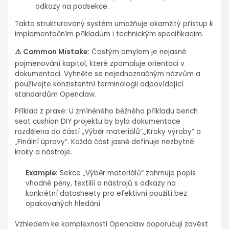
odkazy na podsekce.
Takto strukturovaný systém umožňuje okamžitý přístup k
implementačním příkladům i technickým ⁣specifikacím. ⁢
⚠️ Common Mistake:
⁣Častým omylem je nejasné
pojmenování kapitol, které zpomaluje orientaci v
dokumentaci. Vyhněte⁣ se nejednoznačným názvům a
používejte konzistentní terminologii odpovídající
standardům Openclaw.
Příklad z praxe: U zmíněného běžného ⁣příkladu bench⁣
seat cushion⁢ DIY projektu by byla dokumentace
rozdělena do částí „Výběr materiálů“,„Kroky výroby“ a
„Finální úpravy“. Každá část jasně definuje nezbytné
kroky a nástroje.
Example:
Sekce „Výběr materiálů“ ⁢zahrnuje popis
vhodné pěny, textilií a nástrojů s odkazy na
konkrétní datasheety pro efektivní použití bez
opakovaných hledání.
Vzhledem ke komplexnosti Openclaw doporučuji zavést