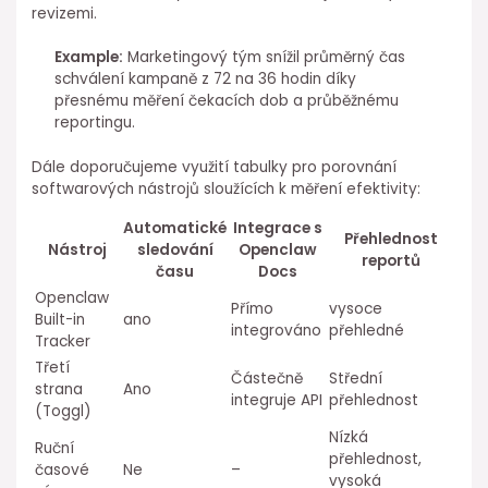
revizemi.
Example:
Marketingový tým snížil průměrný čas
schválení kampaně ⁤z 72 na 36 hodin díky
přesnému měření čekacích dob a průběžnému
reportingu.
Dále doporučujeme využití tabulky pro porovnání
softwarových nástrojů sloužících k měření efektivity:
Automatické
Integrace s
Přehlednost
Nástroj
sledování
Openclaw
reportů
⁢času
Docs
Openclaw
Přímo
vysoce
⁤Built-in
ano
⁣integrováno
přehledné
Tracker
Třetí
Částečně
Střední
strana
Ano
integruje API
přehlednost
(Toggl)
Nízká
Ruční
přehlednost,
časové
Ne
–
vysoká