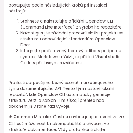
postupujte podle ⁢následujících kroků při ⁣instalaci
nástrojů:
Stáhněte a⁢ nainstalujte oficiální Openclaw CLI
(Command Line Interface)⁤ z výrobního repozitáře.
Nakonfigurujte základní pracovní složku projektu se
strukturou odpovídající standardům Openclaw
Docs.
Integrujte preferovaný textový editor s podporou
syntaxe Markdown a YAML, například Visual studio
Code s⁤ příslušnými⁤ rozšířeními.
Pro ilustraci použijme běžný scénář marketingového
týmu dokumentujícího API. Tento tým nastaví⁢ lokální
repozitář, kde Openclaw CLI automaticky generuje
⁢strukturu verzí a⁢ šablon. Tím získají přehled nad
obsahem již ⁣v ⁤rané fázi vývoje.
⚠️ Common Mistake:
Častou chybou je ignorování verze
CLI, což může vést k nekompatibilitě a chybám ve
struktuře dokumentace. Vždy proto zkontrolujte⁤