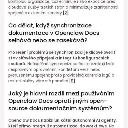
kontrolou organizace, což eliminuje riziko expozice přes
cloudové služby třetích stran a minimalizuje zranitelnosti
spojené s externími servery.
[2]
Co dělat, když synchronizace
dokumentace v Openclaw Docs
selhává nebo se zasekává?
Pro řešení⁣ problémů se synchronizací ⁢je klíčové ověřit
stav síťového připojení a integritu konfiguračních
souborů.
Neúspěšné synchronizace⁣ často vznikají kvůli
nesprávným oprávněním, ⁢konfliktům verzí nebo⁣
přerušenému spojení;⁣ proto pravidelná kontrola logů a
restart služby výrazně pomáhá.
[9]
Jaký je hlavní rozdíl mezi používáním
Openclaw Docs ⁣oproti jiným open-
source dokumentačním systémům?
Openclaw Docs nabízí ⁣unikátní autonomní AI agenty,
kteří přímo integrují automatizaci do workflows.
Na