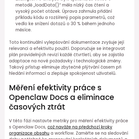
metodě „loadData()“ měla nízký čas čtení a
vysoký počet otázek. Úprava zahrnula přidání
⁣příkladu ⁤kódu a rozšířený popis parametrů, což
vedlo ke snížení dotazů o 30 % během jednoho
měsíce.
Toto kontinuální vylepšování dokumentace zvyšuje její
relevanci a efektivitu použití. Doporučuje se integrovat
plán pravidelných revizí každé čtvrtletí, aby se zajistila
adaptace na nové požadavky i technologické změny.
Takový přístup eliminuje zbytečné plýtvání časem při
hledání informací a zlepšuje ⁤spokojenost uživatelů.
Měření efektivity práce s
Openclaw Docs⁣ a eliminace
časových ztrát
V této fázi nastavte metriky pro měření efektivity práce
s Openclaw Docs,
což naváže na předchozí ⁣kroky
organizace obsahu
a workflow.⁢ Zaměřte se na sledování