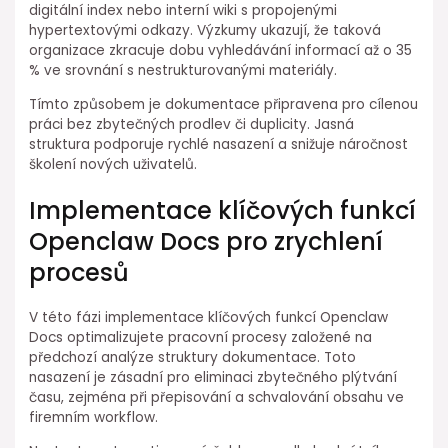
digitální index nebo interní wiki ⁢s propojenými
hypertextovými odkazy.⁢ Výzkumy ukazují, že⁤ taková
organizace zkracuje dobu vyhledávání informací až o 35
% ve srovnání s nestrukturovanými materiály.
Tímto způsobem je dokumentace připravena pro cílenou
práci bez zbytečných⁢ prodlev či duplicity. Jasná⁤
struktura podporuje rychlé nasazení a snižuje náročnost⁣
školení⁣ nových uživatelů.
Implementace klíčových funkcí
Openclaw Docs pro zrychlení
procesů
V⁣ této fázi implementace klíčových funkcí Openclaw
Docs optimalizujete pracovní procesy založené na
předchozí analýze struktury⁣ dokumentace. Toto
nasazení je zásadní pro eliminaci zbytečného⁤ plýtvání
času, zejména při⁣ přepisování a schvalování obsahu ve
firemním workflow.