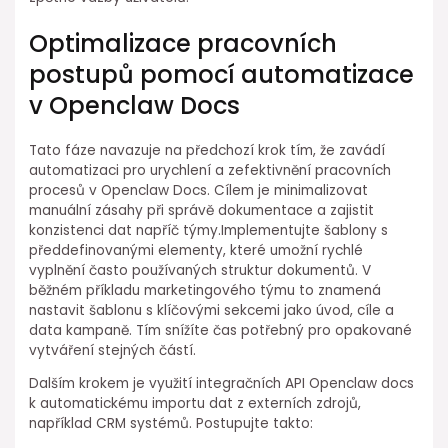
Optimalizace pracovních
postupů pomocí automatizace
v Openclaw Docs
Tato fáze navazuje na předchozí krok tím, že zavádí
automatizaci pro urychlení a zefektivnění pracovních
procesů v Openclaw Docs. Cílem je minimalizovat
manuální zásahy při správě dokumentace a⁤ zajistit
konzistenci dat napříč týmy.Implementujte šablony s
předdefinovanými elementy, které umožní rychlé
vyplnění často používaných struktur dokumentů. ⁤V
běžném příkladu marketingového týmu to znamená
nastavit šablonu s klíčovými sekcemi jako úvod, cíle a
data kampaně. Tím snížíte čas potřebný⁤ pro opakované
vytváření stejných částí.
Dalším krokem je ⁤využití integračních API Openclaw docs
k automatickému ⁢importu dat z externích zdrojů,
například CRM⁢ systémů.⁢ Postupujte takto: