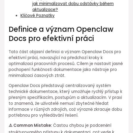
jak minimalizovat ⁤dobu odstávky během
aktualizace?
Klíčové Poznatky
Definice a význam Openclaw
Docs pro efektivní práci
Tato část objasní definici⁤ a význam Openclaw Docs pro
efektivní práci, navazující na předchozí kroky k
optimalizaci pracovních ⁢procesů. Cílem je nastavit jasné
pochopení funkčnosti dokumentace jako nástroje pro
minimalizaci časových ztrát.
Openclaw Docs představují centralizovaný systém
technické⁢ dokumentace, který umožňuje rychlý přístup k
přesným specifikacím, postupům a aktualizacím. V praxi
to znamená, že uživatelé nemusí zbytečně hledat
informace v různých zdrojích, ⁤což výrazně zkracuje dobu⁤
potřebnou pro vyhledávání řešení.
⚠️ Common Mistake:
Častou chybou je podcenění
strukturovaného přístupu k dokumentaci, což vede ⁣k