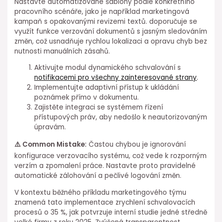
Nastavte automatizované šablony podle konkrétního
pracovního scénáře, jako je například⁣ marketingová
kampaň s opakovanými revizemi textů. doporučuje se
využít funkce verzování dokumentů s jasným sledováním
změn, což usnadňuje rychlou lokalizaci a opravu chyb bez
nutnosti⁢ manuálních zásahů.
Aktivujte modul dynamického schvalování s
notifikacemi pro všechny zainteresované strany
.
Implementujte adaptivní přístup k ukládání
poznámek⁢ přímo v dokumentu.
Zajistěte integraci ⁢se systémem řízení
přístupových práv, aby nedošlo k neautorizovaným
úpravám.
⚠️ Common Mistake:
Častou chybou je ignorování
konfigurace verzovacího systému, což vede k rozporným
verzím ⁢a zpomalení⁣ práce. Nastavte proto pravidelné
automatické zálohování a pečlivé logování změn.
V kontextu běžného příkladu marketingového týmu
znamená tato implementace zrychlení schvalovacích⁢
procesů o⁣ 35 %, jak potvrzuje interní studie jedné středně