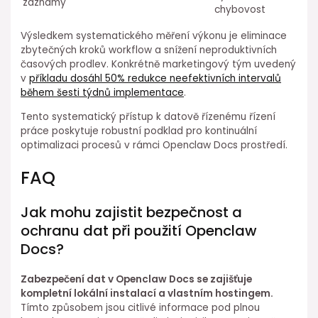
záznamy
chybovost
Výsledkem systematického měření výkonu je eliminace
zbytečných kroků workflow a snížení neproduktivních
časových prodlev. Konkrétně marketingový tým uvedený
v
příkladu⁣ dosáhl 50% redukce neefektivních intervalů
během šesti týdnů implementace
.
Tento systematický přístup k⁢ datově řízenému řízení
práce poskytuje robustní podklad pro kontinuální
optimalizaci procesů v rámci Openclaw Docs prostředí.
FAQ
Jak mohu zajistit bezpečnost a
ochranu dat při použití Openclaw
Docs?
Zabezpečení dat v Openclaw Docs se zajišťuje
kompletní lokální instalací a vlastním hostingem.
Tímto způsobem jsou citlivé informace pod plnou