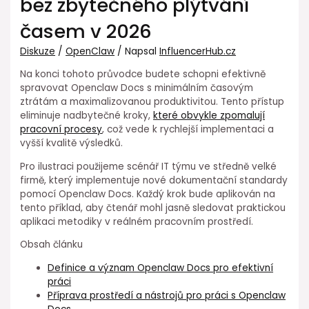
bez zbytečného plýtvání
časem v 2026
Diskuze
/
OpenClaw
/ Napsal
InfluencerHub.cz
Na⁣ konci ⁢tohoto průvodce budete schopni efektivně
spravovat Openclaw Docs s minimálním časovým⁣
ztrátám a maximalizovanou produktivitou. Tento přístup
eliminuje nadbytečné kroky,⁤
které obvykle zpomalují⁤
pracovní procesy
, ⁤což vede k rychlejší implementaci a
vyšší kvalitě výsledků.
Pro ilustraci použijeme scénář IT týmu ⁣ve středně velké
firmě, který implementuje nové dokumentační standardy
pomocí Openclaw Docs. Každý krok bude aplikován ⁣na
tento příklad, aby čtenář mohl jasně sledovat praktickou
aplikaci metodiky v reálném pracovním prostředí.
Obsah článku
Definice a význam Openclaw Docs pro efektivní
práci
Příprava prostředí a ⁣nástrojů pro práci s Openclaw