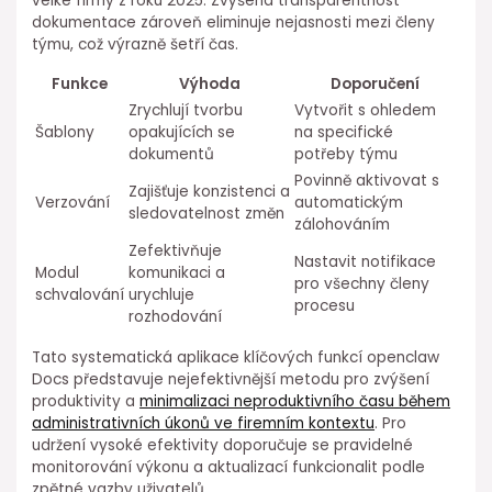
velké firmy z roku 2025. Zvýšená transparentnost
⁣dokumentace zároveň eliminuje nejasnosti mezi členy
týmu, což výrazně šetří čas.
Funkce
Výhoda
Doporučení
Zrychlují tvorbu
Vytvořit s ohledem
Šablony
opakujících se
na specifické
dokumentů
potřeby týmu
Povinně aktivovat s
Zajišťuje ⁣konzistenci a
Verzování
automatickým
sledovatelnost změn
zálohováním
Zefektivňuje
Nastavit notifikace
Modul
komunikaci ⁤a
pro všechny členy
schvalování
urychluje
procesu
rozhodování
Tato systematická aplikace klíčových funkcí openclaw
Docs představuje nejefektivnější metodu pro zvýšení
produktivity a
minimalizaci neproduktivního času během
administrativních úkonů ve firemním kontextu
. Pro
udržení vysoké efektivity doporučuje se pravidelné⁢
monitorování výkonu a⁤ aktualizací funkcionalit podle
zpětné vazby uživatelů.