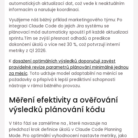
automatických aktualizací dat, ⁢což⁢ vede k neaktuálním
informacím a narušuje koordinaci.
Využijeme náš⁢ běžný příklad marketingového týmu: Po
integraci Claude Code do jejich⁤ Jira systému se
plánovací mód automaticky spouští při každé aktualizaci
sprintu.Tím se⁣ zvýší přesnost odhadů a predikce
⁢dokončení⁢ úkolů o více než 30 %, což potvrzují interní
metriky z Q1 2026.
K
dosažení⁤ optimálních výsledků doporučuji zavést
pravidelné revize parametrů plánování minimálně jednou
za měsíc
. Toto udržuje model adaptabilní na ⁣měnící se
požadavky a přispívá k lepší prediktivní schopnosti
⁤nástroje v rámci běžného provozu.
Měření efektivity a ověřování
výsledků plánování ⁤kódu
V této fázi se zaměříme na , které navazuje na⁣
předchozí krok definice úkolů v Claude Code Planning
Mode. Pro optimální vyhodnocení⁣ nastavte metriky, jako