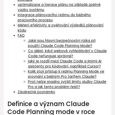
optimalizace a iterace plánu ⁤na základě zpětné
vazby systému
Integrace plánovacího režimu do běžného
⁤pracovního procesu
Měření efektivity a ověřování výsledků plánování
⁤kódu
FAQ
Jaké jsou hlavní bezpečnostní rizika při
použití Claude Code Planning Mode?
Co dělat, když webové vyhledávání v Claude
Code nefunguje správně?
jaký je rozdíl ⁤mezi⁣ Claude Code a jinými AI
asistenty pro kódování, například Cursor?
Kolik⁤ stojí přístup k režimu Planning Mode ve
⁣srovnání s běžným Pro tarifem Claude?
Proč nelze snadno⁢ zvýšit limity služby Claude
Pro a jak tento problém řešit?
Závěrečné poznámky
Definice a význam Claude
Code Planning mode v roce