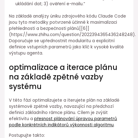
ukládání dat; 3) ověření e-mailu.“
Na základě analýzy úniku zdrojového kódu Claude Code
jsou tyto⁤ metodiky potvrzeně účinné k maximalizaci
přehlednosti a bezpečnosti plánů[[6]]
(https://www.zhihu.com/question/2022394365436248248).
Doporučuje se upřednostnit⁤ modularitu a explicitní
definice vstupních parametrů jako klíč k vysoké kvalitě
výstupu agenta.
optimalizace a iterace plánu
⁤na základě zpětné vazby
systému
V této fázi optimalizujete a iterujete plán na základě
systémové zpětné vazby, navazující na předchozí
definici základního rámce plánu. Cílem je zvýšit
efektivitu a⁤
přesnost plánování úpravou parametrů
podle konkrétních indikátorů výkonnosti algoritmu
.
Postupujte takto: