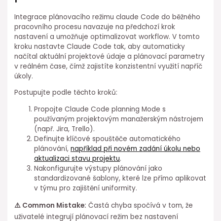
Integrace plánovacího režimu claude Code do ⁤běžného
pracovního⁣ procesu navazuje na předchozí krok
nastavení a umožňuje optimalizovat workflow. V tomto
kroku nastavte Claude Code ⁣tak, aby automaticky
načítal aktuální projektové údaje a plánovací parametry
v reálném čase, čímž zajistíte konzistentní využití napříč
úkoly.
Postupujte podle těchto ⁣kroků:
Propojte Claude Code planning Mode s
používaným projektovým manažerským nástrojem
(např. Jira,⁢ Trello).
Definujte klíčové spouštěče automatického
plánování,⁢
například při ⁣novém zadání úkolu nebo
aktualizaci stavu projektu
.
Nakonfigurujte výstupy plánování jako
standardizované šablony, které lze přímo ⁢aplikovat
v týmu pro zajištění uniformity.
⚠️ ⁤Common Mistake:
Častá chyba⁣ spočívá ⁤v tom, že
uživatelé integrují plánovací režim bez nastavení