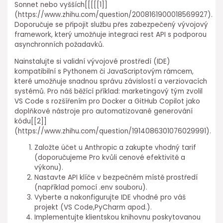
Sonnet nebo vyšších[[[[[1]]
(https://www.zhihu.com/question/2008161900018569927).
Doporučuje se připojit službu přes zabezpečený vývojový
framework, který umožňuje integraci rest ⁤API s podporou
asynchronních požadavků.
Nainstalujte si validní vývojové prostředí (IDE)
kompatibilní s Pythonem či JavaScriptovým rámcem,
které umožňuje snadnou správu závislostí a verziovacích
systémů. Pro náš běžící příklad: marketingový tým zvolil
VS⁤ Code s rozšířením pro Docker a GitHub⁤ Copilot jako
doplňkové nástroje pro automatizované generování
kódu[[2]]
(https://www.zhihu.com/question/1914086301076029991).
Založte účet u Anthropic a zakupte vhodný tarif
(doporučujeme Pro kvůli cenové efektivitě⁤ a
výkonu).
Nastavte API klíče v bezpečném místě prostředí⁣
(například pomocí .env souboru).
Vyberte a nakonfigurujte IDE vhodné pro váš
projekt (VS Code,PyCharm ⁣apod.).
Implementujte klientskou knihovnu poskytovanou