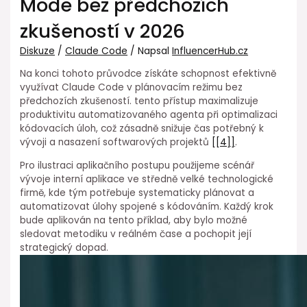
Mode bez předchozích
zkušeností v 2026
Diskuze
/
Claude Code
/ Napsal
InfluencerHub.cz
Na konci tohoto průvodce získáte schopnost ⁢efektivně
využívat Claude Code v plánovacím režimu bez
předchozích zkušeností. tento přístup maximalizuje
produktivitu automatizovaného agenta při optimalizaci
kódovacích úloh, což zásadně snižuje čas potřebný k
vývoji a nasazení softwarových projektů
[[4]]
.
Pro ilustraci⁢ aplikačního postupu použijeme scénář
vývoje interní aplikace ve středně velké technologické
firmě, kde tým potřebuje systematicky plánovat a
automatizovat úlohy spojené s kódováním. Každý krok
bude aplikován na tento příklad, aby bylo možné
sledovat metodiku ⁤v reálném čase ⁣a ⁢pochopit její⁤
strategický ⁣dopad.