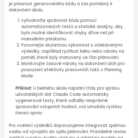
je přesnost generovaného kódu a čas potřebný k
dokončení úkolu.
vyhodnoťte správnost kódu pomocí
automatizovaných testů a statické analýzy, aby
bylo možné identifikovat chyby dříve než při
manuálním přezkumu.
Porovnejte skutečnou výkonnost s⁢ očekávanými
výsledky, například rychlost běhu nebo nároky na
paměť, které byly stanoveny ve fázi plánování.
Monitorujte časové nároky na dokončení úloh pro
posouzení efektivity pracovních toků v Planning⁤
Mode.
Příklad:
U běžného úkolu napsání třídy pro správu⁣
uživatelských dat Claude⁢ Code automaticky
vygeneroval testy, které odhalily nesprávné
zpracování vstupních hodnot, což umožnilo rychlou
iteraci⁤ oprav.
Pro ověření výsledků doporučujeme integrovat zpětnou
vazbu od vývojářů do cyklu plánování. Pravidelné revize
zajišťují vysokou kvalitu výstupu a adaptaci modelu na