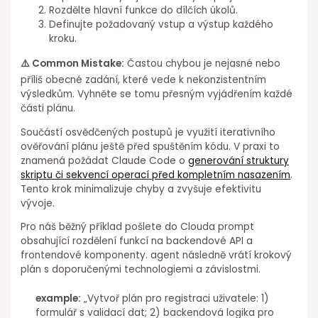
Rozdělte hlavní funkce do dílčích úkolů.
Definujte požadovaný vstup a výstup každého
kroku.
⚠️ Common Mistake:
Častou chybou je nejasné nebo
příliš obecné zadání, které vede k⁣ nekonzistentním
výsledkům. Vyhněte se tomu přesným vyjádřením každé
části plánu.
Součástí osvědčených postupů je využití iterativního
ověřování plánu ještě před spuštěním kódu. V ⁢praxi ⁤to
znamená požádat Claude Code o⁤
generování struktury
skriptu či sekvencí operací před kompletním nasazením
.
Tento krok minimalizuje chyby a⁤ zvyšuje efektivitu
vývoje.
Pro náš běžný příklad pošlete do⁢ Clouda prompt
obsahující rozdělení funkcí na backendové API a
frontendové komponenty. agent následně vrátí krokový
plán s doporučenými technologiemi a závislostmi.
example:
„Vytvoř plán pro ⁢registraci uživatele: 1)
formulář s validací dat; 2) backendová logika pro