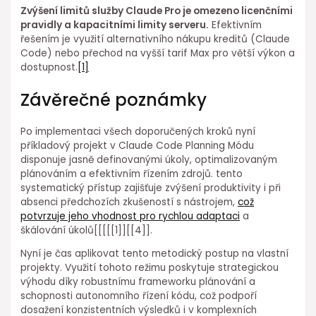
Zvýšení limitů služby Claude Pro je omezeno licenčními
⁣pravidly a kapacitními limity serveru.
Efektivním
řešením je využití alternativního nákupu kreditů (Claude
Code) nebo přechod na vyšší tarif Max pro větší výkon a
dostupnost.
[1]
Závěrečné poznámky
Po implementaci všech doporučených kroků nyní
příkladový projekt ⁢v Claude Code Planning Módu
disponuje jasně ⁣definovanými úkoly, ⁣optimalizovaným
plánováním a efektivním řízením zdrojů. tento
systematický přístup zajišťuje zvýšení produktivity i při
absenci předchozích zkušeností s nástrojem,
což
potvrzuje jeho vhodnost⁤ pro rychlou adaptaci
a
škálování úkolů[[[[[1]][[4]].
Nyní je čas⁢ aplikovat tento metodický postup na ⁢vlastní
projekty. Využití tohoto ⁤režimu poskytuje⁤ strategickou
výhodu díky robustnímu frameworku plánování a
schopnosti autonomního řízení ⁤kódu, což podpoří
dosažení konzistentních výsledků i v komplexních