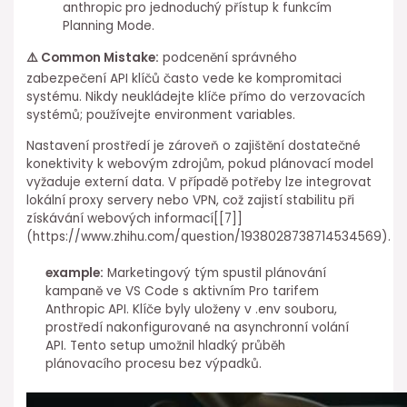
anthropic pro jednoduchý přístup k funkcím
Planning Mode.
⚠️ Common Mistake:
podcenění správného
zabezpečení API⁣ klíčů často vede ke kompromitaci
systému. Nikdy neukládejte klíče přímo do verzovacích
systémů; používejte environment variables.
Nastavení prostředí je zároveň o zajištění dostatečné
konektivity k webovým zdrojům, pokud plánovací model
vyžaduje externí data. V případě potřeby lze integrovat
lokální proxy ⁣servery nebo VPN, což zajistí stabilitu při
získávání webových informací[[7]]
(https://www.zhihu.com/question/1938028738714534569).
example:
Marketingový tým spustil plánování
kampaně ve VS Code s aktivním Pro tarifem
Anthropic⁤ API. Klíče byly uloženy v .env⁢ souboru,
prostředí nakonfigurované na asynchronní volání
API. Tento setup umožnil hladký průběh
plánovacího procesu bez výpadků.