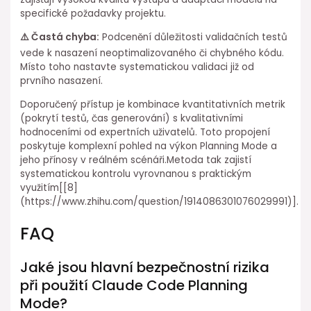
specifické požadavky projektu.
⚠️ Častá chyba:
Podcenění důležitosti validačních testů
vede k nasazení neoptimalizovaného či chybného kódu.
Místo toho nastavte systematickou validaci již od
prvního nasazení.
Doporučený přístup je kombinace kvantitativních metrik
(pokrytí testů, čas generování) s kvalitativními
hodnoceními od expertních uživatelů. Toto propojení
poskytuje komplexní pohled na výkon Planning Mode a
jeho přínosy v reálném scénáři.Metoda tak ⁢zajistí
systematickou kontrolu vyrovnanou s praktickým
⁣využitím[[8]
(https://www.zhihu.com/question/1914086301076029991)].
FAQ
Jaké jsou hlavní bezpečnostní rizika
při použití Claude Code Planning
Mode?