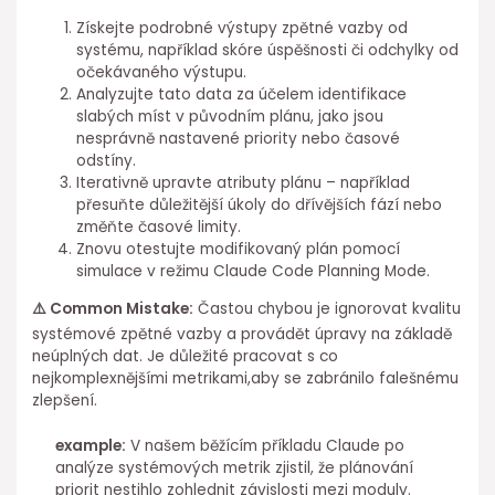
Získejte podrobné výstupy zpětné vazby od
systému, ⁢například skóre úspěšnosti ⁢či odchylky od
očekávaného výstupu.
Analyzujte tato data za účelem identifikace
slabých míst v původním plánu, jako jsou
nesprávně ⁣nastavené priority ⁣nebo časové
odstíny.
Iterativně upravte atributy plánu⁢ – například
přesuňte důležitější úkoly⁣ do dřívějších fází nebo
změňte časové limity.
Znovu otestujte modifikovaný plán pomocí
simulace ⁤v režimu Claude Code Planning Mode.
⚠️ ⁣Common Mistake:
⁤Častou chybou je ignorovat kvalitu
systémové zpětné vazby⁣ a provádět úpravy na⁤ základě
neúplných dat. Je důležité ⁢pracovat s co
nejkomplexnějšími metrikami,aby se zabránilo falešnému
zlepšení.
example:
V našem běžícím příkladu Claude po
analýze systémových metrik zjistil, že plánování
priorit⁣ nestihlo zohlednit závislosti mezi moduly.