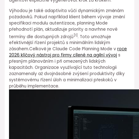
agentovi explicitně vygenerovat krok za krokem.
Výhodou je také adaptivita vůči dynamickým změnám
požadavků. Pokud například klient během vývoje změní
specifikaci modulu autentizace, planning Mode
⁤přehodnotí plán, aktualizuje priority a navrhne nové
[1]
termíny dle ⁤dostupných zdrojů
. Toto⁣ umožňuje
efektivnější řízení projektů s minimálním lidským
zásahem.Celkově⁤ je Claude Code ⁣Planning Mode v ⁣
roce
2026 klíčový nástroj pro firmy cílené na agilní vývoj
s
přesným plánováním i při omezených lidských
kapacitách. ⁤Organizace využívající tuto technologii
zaznamenaly až dvojnásobné zvýšení produktivity díky
systémovému řízení úloh a minimalizaci přeskoků v
průběhu implementace.