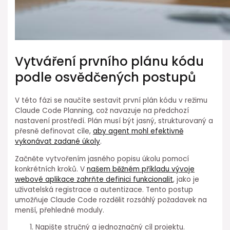
Vytváření prvního plánu kódu
podle osvědčených postupů
V této fázi ⁣se naučíte sestavit první plán kódu v režimu
Claude Code Planning, což navazuje na předchozí
nastavení prostředí. Plán musí být jasný, strukturovaný a
přesně definovat cíle,⁢
aby agent⁤ mohl efektivně
vykonávat zadané úkoly
.
Začněte vytvořením jasného popisu úkolu pomocí
konkrétních kroků. V
našem běžném příkladu vývoje
webové aplikace zahrňte definici funkcionalit
, jako je
uživatelská registrace a autentizace. Tento ⁣postup
umožňuje Claude Code rozdělit rozsáhlý požadavek na
menší, přehledné moduly.
Napište stručný a jednoznačný cíl projektu.