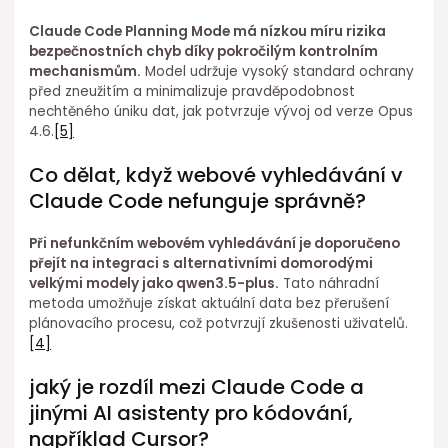
Claude Code Planning Mode má nízkou míru rizika
bezpečnostních chyb díky pokročilým kontrolním
mechanismům.
Model udržuje vysoký standard ochrany
před zneužitím a minimalizuje⁤ pravděpodobnost⁢
nechtěného úniku dat, jak potvrzuje vývoj od verze Opus
4.6.
[5]
Co dělat, když webové vyhledávání v
Claude Code nefunguje správně?
Při nefunkčním webovém vyhledávání ⁣je doporučeno
přejít na integraci s alternativními domorodými
velkými modely jako⁤ qwen3.5-plus.
Tato⁣ náhradní
metoda umožňuje získat aktuální data bez přerušení
plánovacího procesu, což potvrzují zkušenosti uživatelů.
[4]
jaký je rozdíl ⁤mezi⁣ Claude Code a
jinými AI asistenty pro kódování,
například Cursor?