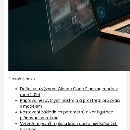
Obsah článku
Definice a význam Claude Code Planning mode v
roce 2026
Příprava nezbytných nástrojů a prostředí pro práci
s modelem
Nastavení základních parametrů a ⁤konfigurace
plánovacího režimu
Vytváření prvního plánu kódu podle osvědčených
postupů