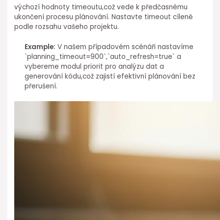
výchozí hodnoty timeoutu,což vede ⁢k předčasnému
ukončení procesu plánování. Nastavte timeout cíleně
podle rozsahu vašeho projektu.
Example:
V našem případovém scénáři nastavíme
`planning_timeout=900`,`auto_refresh=true` a
vybereme modul priorit pro analýzu⁣ dat a
generování⁤ kódu,což⁢ zajistí efektivní plánování bez
přerušení.