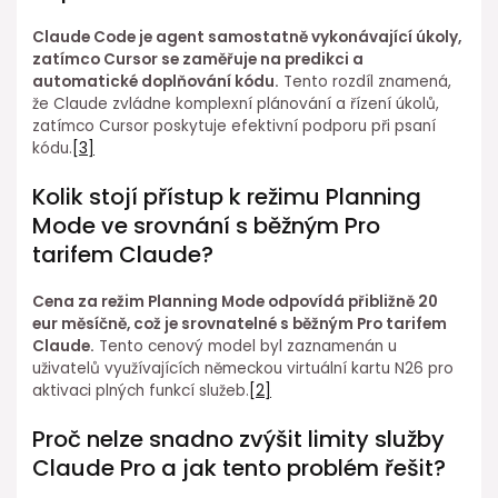
Claude Code je agent samostatně vykonávající úkoly,
⁤zatímco⁤ Cursor se zaměřuje na predikci a
automatické doplňování kódu.
Tento ⁣rozdíl ⁤znamená,⁢
že Claude zvládne komplexní plánování a řízení úkolů,
zatímco Cursor poskytuje efektivní podporu⁣ při psaní
kódu.
[3]
Kolik⁤ stojí přístup k režimu Planning
Mode ve ⁣srovnání s běžným Pro
tarifem Claude?
Cena⁣ za režim Planning Mode odpovídá přibližně 20
eur měsíčně, což je srovnatelné s běžným Pro tarifem
Claude.
Tento cenový model byl zaznamenán u
uživatelů využívajících německou virtuální kartu N26 pro
aktivaci plných funkcí služeb.
[2]
Proč nelze snadno⁢ zvýšit limity služby
Claude Pro a jak tento problém řešit?