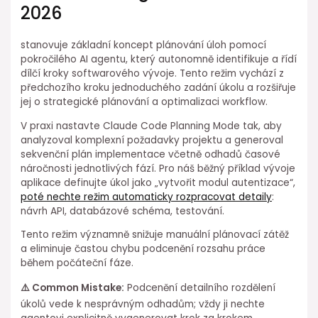
2026
stanovuje základní koncept plánování úloh pomocí
pokročilého AI agentu, který autonomně ⁢identifikuje a řídí
dílčí kroky softwarového vývoje. Tento režim⁤ vychází z⁢
předchozího kroku jednoduchého zadání úkolu a rozšiřuje
jej o strategické plánování a optimalizaci workflow.
V praxi nastavte Claude Code Planning Mode tak, aby
analyzoval⁣ komplexní⁣ požadavky projektu a generoval
sekvenční plán implementace včetně odhadů časové
náročnosti jednotlivých fází. Pro náš běžný ⁢příklad vývoje
aplikace definujte úkol jako „vytvořit⁤ modul autentizace“,
poté nechte režim automaticky rozpracovat detaily
:
návrh API, databázové schéma, testování.
Tento režim významně ⁣snižuje manuální plánovací zátěž
a eliminuje častou chybu podcenění rozsahu práce
během počáteční fáze.
⚠️ Common Mistake:
Podcenění detailního rozdělení
úkolů vede k nesprávným odhadům; vždy ji nechte