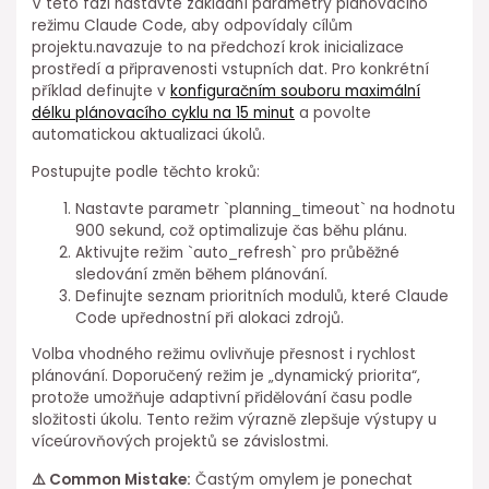
V této fázi nastavte ⁢základní parametry plánovacího
režimu Claude Code, aby odpovídaly cílům
projektu.navazuje to na předchozí krok inicializace
prostředí a připravenosti vstupních⁤ dat. Pro konkrétní
příklad definujte v
konfiguračním souboru maximální
délku plánovacího cyklu na 15 minut
a povolte
automatickou aktualizaci úkolů.
Postupujte podle těchto kroků:
Nastavte parametr `planning_timeout` na hodnotu
900 sekund, což optimalizuje čas běhu plánu.
Aktivujte režim `auto_refresh` pro průběžné
sledování změn během plánování.
Definujte seznam prioritních modulů, které Claude
Code upřednostní při alokaci zdrojů.
Volba vhodného režimu ovlivňuje⁤ přesnost i rychlost
plánování. Doporučený režim je „dynamický priorita“,
protože umožňuje adaptivní přidělování času podle
složitosti úkolu. Tento režim výrazně zlepšuje výstupy u
víceúrovňových projektů se závislostmi.
⚠️⁤ Common Mistake:
Častým omylem je ponechat