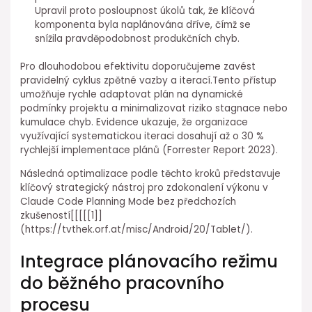
Upravil proto posloupnost úkolů tak, že klíčová
komponenta byla naplánována dříve, čímž se
snížila pravděpodobnost produkčních ⁤chyb.
Pro dlouhodobou efektivitu⁣ doporučujeme zavést
pravidelný cyklus zpětné ⁣vazby a iterací.Tento přístup
umožňuje rychle adaptovat plán na dynamické
podmínky projektu a ⁤minimalizovat riziko stagnace nebo
kumulace chyb. Evidence ukazuje, že organizace
využívající systematickou iteraci dosahují až o 30 %
rychlejší implementace plánů (Forrester Report 2023).
Následná optimalizace podle těchto kroků představuje
klíčový strategický⁢ nástroj pro zdokonalení výkonu v
Claude Code⁢ Planning Mode bez předchozích⁢
zkušeností[[[[[1]]
(https://tvthek.orf.at/misc/Android/20/Tablet/).
Integrace plánovacího režimu
do běžného ⁤pracovního
procesu