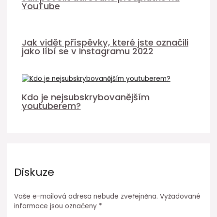
YouTube
Jak vidět příspěvky, které jste označili
jako líbí se v Instagramu 2022
Kdo je nejsubskrybovanějším
youtuberem?
Diskuze
Vaše e-mailová adresa nebude zveřejněna.
Vyžadované
informace jsou označeny
*