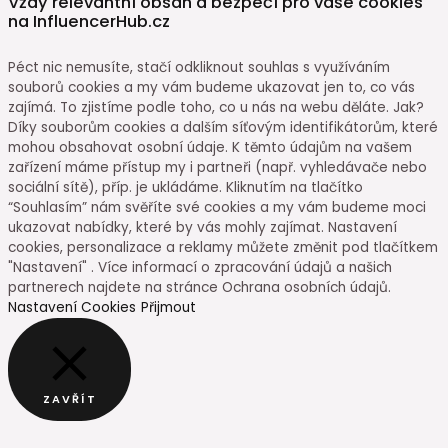
Vždy relevantní obsah a bezpečí pro vaše cookies
na InfluencerHub.cz
Péct nic nemusíte, stačí odkliknout souhlas s využíváním
souborů cookies a my vám budeme ukazovat jen to, co vás
zajímá. To zjistíme podle toho, co u nás na webu děláte. Jak?
Díky souborům cookies a dalším síťovým identifikátorům, které
mohou obsahovat osobní údaje. K těmto údajům na vašem
zařízení máme přístup my i partneři (např. vyhledávače nebo
sociální sítě), příp. je ukládáme. Kliknutím na tlačítko
“Souhlasím” nám svěříte své cookies a my vám budeme moci
ukazovat nabídky, které by vás mohly zajímat. Nastavení
cookies, personalizace a reklamy můžete změnit pod tlačítkem
"Nastavení" . Více informací o zpracování údajů a našich
partnerech najdete na stránce Ochrana osobních údajů.
Nastavení Cookies
Přijmout
ZAVŘÍT