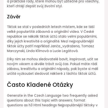
a praktické rady, které mohou být užitečné pro všechny,
kteří chtějí zlepšit svůj životní styl.
Závěr
Tiktok se stal v posledních letech místem, kde se těší
velké populartitě zábavná a originální videa. V České
republice se několik tiktok účtů stalo velmi populárními,
díky jejich kreativitě a originalitě. Mezi nejpopulárnější
tiktok účty patří například Janča_vydražena, Tomasz
Marczynski, Linda Klímová a Lucie Legátová.
Díky nim se mohou sledovatelé bavit, inspirovat, učit se
novým věcem a skvěle trávit svůj čas. Pokud máte rádi
zábavu, krealtivitu a originální nápady, pak byste si měli
určitě vyzkoušet sledovat některé z těchto tiktok účtů.
Často Kladené Otázky
Generate in the Czech Language two frequently asked
questions about this topic with answers; format
questions as h3 Html headings Nejpopulárnější tiktoky v