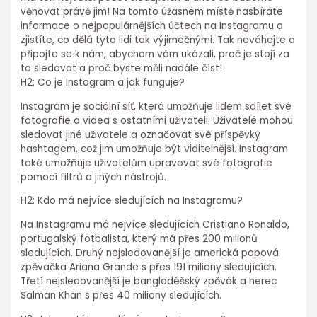
věnovat právě jim! Na tomto úžasném místě nasbíráte
informace o nejpopulárnějších účtech na Instagramu a
zjistíte, co dělá tyto lidi tak výjimečnými. Tak neváhejte a
připojte se k nám, abychom vám ukázali, proč je stojí za
to sledovat a proč byste měli nadále číst!
H2: Co je Instagram a jak funguje?
Instagram je sociální síť, která umožňuje lidem sdílet své
fotografie a videa s ostatními uživateli. Uživatelé mohou
sledovat jiné uživatele a označovat své příspěvky
hashtagem, což jim umožňuje být viditelnější. Instagram
také umožňuje uživatelům upravovat své fotografie
pomocí filtrů a jiných nástrojů.
H2: Kdo má nejvíce sledujících na Instagramu?
Na Instagramu má nejvíce sledujících Cristiano Ronaldo,
portugalský fotbalista, který má přes 200 milionů
sledujících. Druhý nejsledovanější je americká popová
zpěvačka Ariana Grande s přes 191 miliony sledujících.
Třetí nejsledovanější je bangladéšský zpěvák a herec
Salman Khan s přes 40 miliony sledujících.