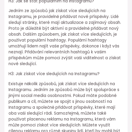
H3: Jak se stát populárním na Instagramu?
Jedním ze způsobů jak získat více sledujících na
Instagramu, je pravidelně přidávat nové příspěvky. Lidé
sledují stránky, které mají aktualizace a zajímavý obsah.
Proto je důležité být aktivní a pravidelně přidávat nový
obsah. Dalším způsobem, jak získat více sledujících, je
používat populární hashtagy. Populární hashtagy
umožňují lidem najít vaše příspěvky, dokonce i když vás
neznají. Přidávání relevantních hashtagů k vašim
příspěvkům může pomoci zvýšit vaši viditelnost a získat
nové sledující.
H3: Jak získat více sledujících na Instagramu?
Existuje několik způsobů, jak získat více sledujících na
Instagramu. Jedním ze způsobů může být spolupráce s
jinými social media osobnostmi. Pokud máte podobné
publikum a cíl, můžete se spojit s jinou osobností na
Instagramu a společně přidávat příspěvky, které mají
oba vaši sledující rádi. Samozřejmě, můžete také
používat placenou reklamu na Instagramu, která vám
může pomoci získat více sledujících. Můžete využít
cílenou reklamu pro různé skupiny lidí, kteří by mohli být