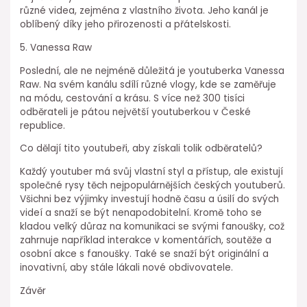
různé videa, zejména z vlastního života. Jeho kanál je
oblíbený díky jeho přirozenosti a přátelskosti.
5. Vanessa Raw
Poslední, ale ne nejméně důležitá je youtuberka Vanessa
Raw. Na svém kanálu sdílí různé vlogy, kde se zaměřuje
na módu, cestování a krásu. S více než 300 tisíci
odběrateli je pátou největší youtuberkou v České
republice.
Co dělají tito youtubeři, aby získali tolik odběratelů?
Každý youtuber má svůj vlastní styl a přístup, ale existují
společné rysy těch nejpopulárnějších českých youtuberů.
Všichni bez výjimky investují hodně času a úsilí do svých
videí a snaží se být nenapodobitelní. Kromě toho se
kladou velký důraz na komunikaci se svými fanoušky, což
zahrnuje například interakce v komentářích, soutěže a
osobní akce s fanoušky. Také se snaží být originální a
inovativní, aby stále lákali nové obdivovatele.
Závěr