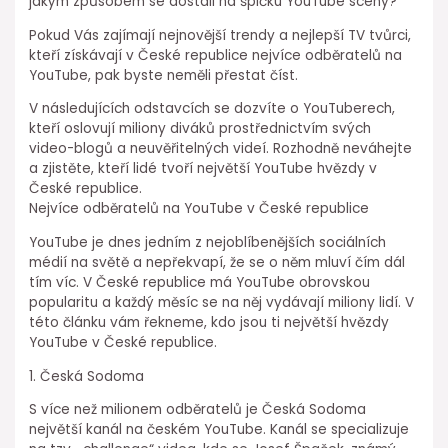
jakým způsobem se dostali na špičku YouTube scény?
Pokud Vás zajímají nejnovější trendy a nejlepší TV tvůrci,
kteří získávají v České republice nejvíce odběratelů na
YouTube, pak byste neměli přestat číst.
V následujících odstavcích se dozvíte o YouTuberech,
kteří oslovují miliony diváků prostřednictvím svých
video-blogů a neuvěřitelných videí. Rozhodně neváhejte
a zjistěte, kteří lidé tvoří největší YouTube hvězdy v
České republice.
Nejvíce odběratelů na YouTube v České republice
YouTube je dnes jedním z nejoblíbenějších sociálních
médií na světě a nepřekvapí, že se o něm mluví čím dál
tím víc. V České republice má YouTube obrovskou
popularitu a každý měsíc se na něj vydávají miliony lidí. V
této článku vám řekneme, kdo jsou ti největší hvězdy
YouTube v České republice.
1. Česká Sodoma
S více než milionem odběratelů je Česká Sodoma
největší kanál na českém YouTube. Kanál se specializuje