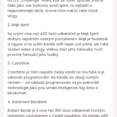
na tzv. „challenge“ videa, kde se Josef Špaček, známý
také jako Joe Sodoma, snaží splnit co nejtěžší a
nejextrémnější úkoly. Kromě toho nabízí také různé
vlogy.
2. Majk Spirit
Se svými více než 400 tisíci odběrateli je Majk Spirit
druhým největším českým youtuberem. Majk je hudebník
a rapper a na svém kanále sdílí nejen své písně, ale také
osobní videa a vlogy. Velkou část jeho fanoušků tvoří
prvotně fanoušci jeho hudby.
3. Czechitas
Czechitas je třetí největší český kanál na YouTube a je
věnován programování. Na kanálu se věnují různým
témám – od základů programování až po pokročilé
technologie jako jsou umělá inteligence, big data a
blockchain.
4. Robertem Bezákem
Robert Bezák je s více než 350 tisíci odběrateli čtvrtým
největším youtuberem v České republice. Na kanálu sdílí