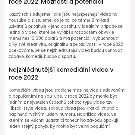
roce 2022: Možnosti a potenciál
Každý rok sledujeme, jaké jsou nejúspěšnější videa na
YouTube a zjišťujeme, co je to, co téměř 8 miliard
uživatelů přitahuje k jeho obsahu. V ideálním případě se
jedná o video, které se vyrábí s rozpočtem obvykle
menší než 10 000 dolarů a má potenciál „vybuchnout“
díky své kreativitě, originalitě a přitažlivosti. V roce 2022
očekáváme, že se nejzhlédnutější videa budou věnovat
zábavě, komedii, hudbě a sportu.
Nejzhlédnutější komediální video v
roce 2022
Komediální videa jsou tradičně mezi nejvíce sledovanými
a populárními na YouTube. V roce 2022 by mohlo být
jedním z největších úspěchů tohoto typu video tzv.
TikTok-style videa. Taková videa jsou krátká, vtipná a
naplněná rychlými údery humoru. Například video, ve
kterém se všichni účastníci tanečního závodu opakují
jeden stejný pohyb, by mohlo být velmi populární.