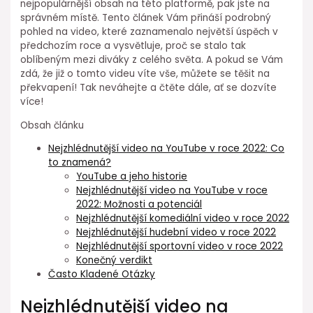
nejpopulárnější obsah na této platformě, pak jste na
správném místě. Tento článek Vám přináší podrobný
pohled na video, které zaznamenalo největší úspěch v
předchozím roce a vysvětluje, proč se stalo tak
oblíbeným mezi diváky z celého světa. A pokud se Vám
zdá, že již o tomto videu víte vše, můžete se těšit na
překvapení! Tak neváhejte a čtěte dále, ať se dozvíte
více!
Obsah článku
Nejzhlédnutější video na YouTube v roce 2022: Co
to znamená?
YouTube a jeho historie
Nejzhlédnutější video na YouTube v roce
2022: Možnosti a potenciál
Nejzhlédnutější komediální video v roce 2022
Nejzhlédnutější hudební video v roce 2022
Nejzhlédnutější sportovní video v roce 2022
Konečný verdikt
Často Kladené Otázky
Nejzhlédnutější video na