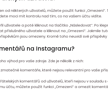
 od některých uživatelů, můžete použít funkci „Omezení“.
ete moci mít kontrolu nad tím, co na vašem účtu vidíte.
ofil uživatele a poté kliknout na tlačítko „Následovat“. Po k
 příslušného uživatele a kliknout na „Omezení“. Jakmile tuto 
příspěvkům jsou omezeny. Kromě toho neuvidí své příspěvky v
omentářů na Instagramu?
ýhod pro vaše zdroje. Zde je několik z nich:
tečné komentáře, které nejsou relevantní pro vaše příspěv
řátelských komentářů od uživatelů, kteří nejsou v souladu 
emu účtu, můžete použít funkci „Omezení“ a omezit komentář