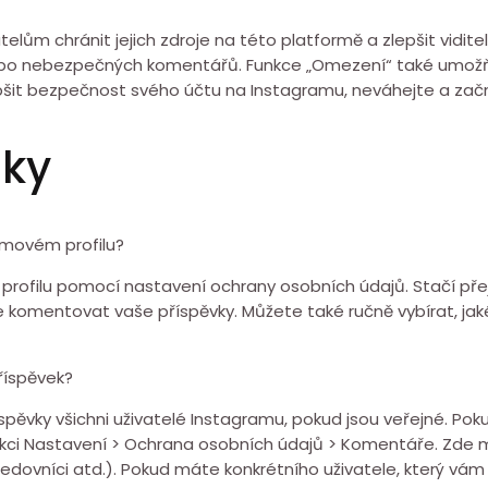
 chránit jejich zdroje na této platformě a zlepšit viditeln
bo nebezpečných komentářů. Funkce „Omezení“ také umožň
lepšit bezpečnost svého účtu na Instagramu, neváhejte a 
zky
movém profilu?
filu pomocí nastavení ochrany osobních údajů. Stačí přej
komentovat vaše příspěvky. Můžete také ručně vybírat, jak
říspěvek?
vky všichni uživatelé Instagramu, pokud jsou veřejné. Poku
ekci Nastavení > Ochrana osobních údajů > Komentáře. Zde
sledovníci atd.). Pokud máte konkrétního uživatele, který v