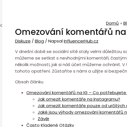
0
Domů
B
Omezování komentářů na I
Diskuze
/
Blog
/ Napsal
InfluencerHub.cz
V dnešní době se sociální sítě staly velmi důležito
můžeme se setkat s nevhodnými komentáři, častým 
několik možností, jak si náš účet můžeme ochránit. 
tohoto opatření. Zůstaňte s námi a užijte si bezpečněj
Obsah článku
Omezování komentářů na IG – Co potřebujete
Jak omezit komentáře na Instagramu?
Jak omezit komentáře pouze od určitých 
Jaké jsou výhody omezování komentářů 
Závěr
Často Kladené Otázky