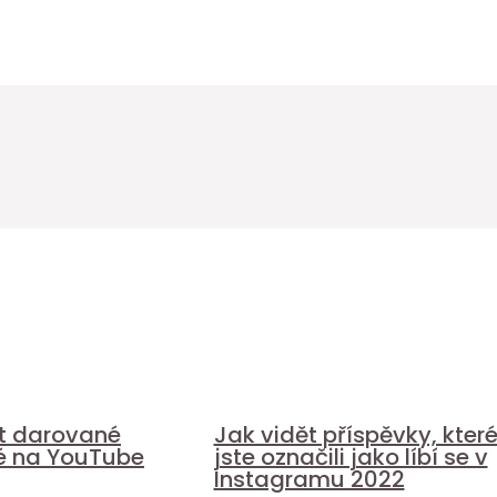
it darované
Jak vidět příspěvky, kter
é na YouTube
jste označili jako líbí se v
Instagramu 2022