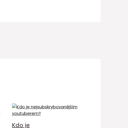
é
Kdo je