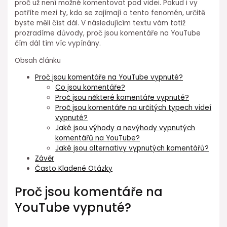
proč už není možné komentovat pod videi. Pokud i vy
patříte mezi ty, kdo se zajímají o tento fenomén, určitě
byste měli číst dál. V následujícím textu vám totiž
prozradíme důvody, proč jsou komentáře na YouTube
čím dál tím víc vypínány.
Obsah článku
Proč jsou komentáře na YouTube vypnuté?
Co jsou komentáře?
Proč jsou některé komentáře vypnuté?
Proč jsou komentáře na určitých typech videí
vypnuté?
Jaké jsou výhody a nevýhody vypnutých
komentářů na YouTube?
Jaké jsou alternativy vypnutých komentářů?
Závěr
Často Kladené Otázky
Proč jsou komentáře na
YouTube vypnuté?