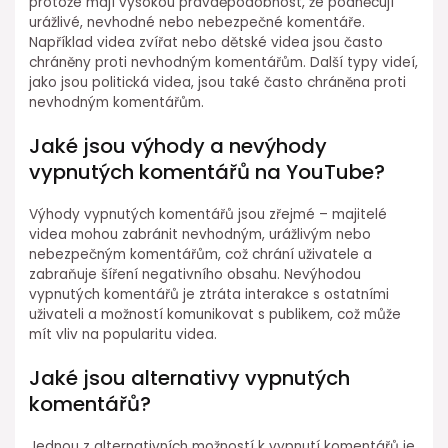
protože mají vysokou pravděpodobnost, že podněcují
urážlivé, nevhodné nebo nebezpečné komentáře.
Například videa zvířat nebo dětské videa jsou často
chráněny proti nevhodným komentářům. Další typy videí,
jako jsou politická videa, jsou také často chráněna proti
nevhodným komentářům.
Jaké jsou výhody a nevýhody
vypnutých komentářů na YouTube?
Výhody vypnutých komentářů jsou zřejmé – majitelé
videa mohou zabránit nevhodným, urážlivým nebo
nebezpečným komentářům, což chrání uživatele a
zabraňuje šíření negativního obsahu. Nevýhodou
vypnutých komentářů je ztráta interakce s ostatními
uživateli a možností komunikovat s publikem, což může
mít vliv na popularitu videa.
Jaké jsou alternativy vypnutých
komentářů?
Jednou z alternativních možností k vypnutí komentářů je