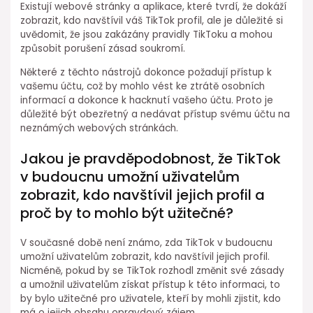
Existují webové stránky a aplikace, které tvrdí, že dokáží
zobrazit, kdo navštívil váš TikTok profil, ale je důležité si
uvědomit, že jsou zakázány pravidly TikToku a mohou
způsobit porušení zásad soukromí.
Některé z těchto nástrojů dokonce požadují přístup k
vašemu účtu, což by mohlo vést ke ztrátě osobních
informací a dokonce k hacknutí vašeho účtu. Proto je
důležité být obezřetný a nedávat přístup svému účtu na
neznámých webových stránkách.
Jakou je pravděpodobnost, že TikTok
v budoucnu umožní uživatelům
zobrazit, kdo navštívil jejich profil a
proč by to mohlo být užitečné?
V současné době není známo, zda TikTok v budoucnu
umožní uživatelům zobrazit, kdo navštívil jejich profil.
Nicméně, pokud by se TikTok rozhodl změnit své zásady
a umožnil uživatelům získat přístup k této informaci, to
by bylo užitečné pro uživatele, kteří by mohli zjistit, kdo
má o jejich obsahu opravdový zájem.