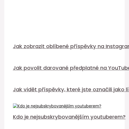
Jak zobrazit oblíbené příspěvky na Instagra
Jak povolit darované předplatné na YouTub
Jak vidět příspěvky, které jste označili jako 
Kdo je nejsubskrybovanějším youtuberem?