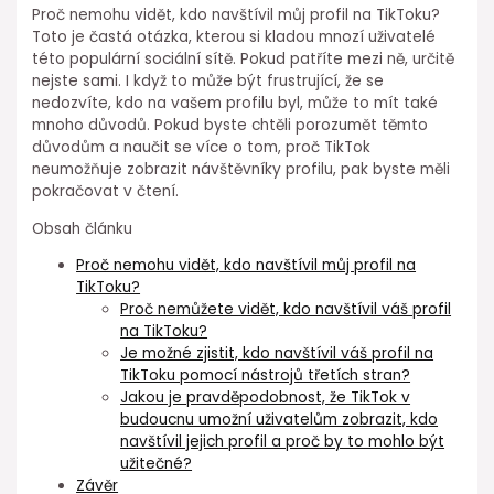
Proč nemohu vidět, kdo navštívil můj profil na TikToku?
Toto je častá otázka, kterou si kladou mnozí uživatelé
této populární sociální sítě. Pokud patříte mezi ně, určitě
nejste sami. I když to může být frustrující, že se
nedozvíte, kdo na vašem profilu byl, může to mít také
mnoho důvodů. Pokud byste chtěli porozumět těmto
důvodům a naučit se více o tom, proč TikTok
neumožňuje zobrazit návštěvníky profilu, pak byste měli
pokračovat v čtení.
Obsah článku
Proč nemohu vidět, kdo navštívil můj profil na
TikToku?
Proč nemůžete vidět, kdo navštívil váš profil
na TikToku?
Je možné zjistit, kdo navštívil váš profil na
TikToku pomocí nástrojů třetích stran?
Jakou je pravděpodobnost, že TikTok v
budoucnu umožní uživatelům zobrazit, kdo
navštívil jejich profil a proč by to mohlo být
užitečné?
Závěr