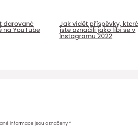
it darované
Jak vidět příspěvky, kter
é na YouTube
jste označili jako líbí se v
Instagramu 2022
ané informace jsou označeny
*