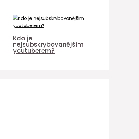
é
Kdo je
nejsubskrybovanějším
youtuberem?