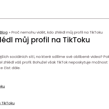
Blog
Proč nemohu vidět, kdo zhlédl můj profil na TikToku
édl můj profil na TikToku
ších sociálních sítí, na které sdílíme své oblíbené videa? Pok
tel zhlédl váš profil. Bohužel však TikTok neposkytuje možnost 
e číst dále.
oku
a TikToku