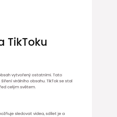
na TikToku
 obsah vytvořený ostatními. Tato
íření virálního obsahu. TikTok se stal
před celým světem.
ožňuje sledovat videa, sdílet je a