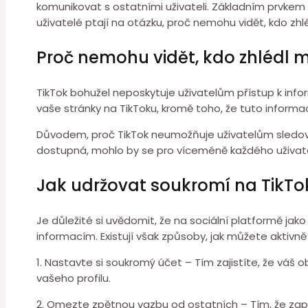
komunikovat s ostatními uživateli. Základním prvkem Tik
uživatelé ptají na otázku, proč nemohu vidět, kdo zhl
Proč nemohu vidět, kdo zhlédl mů
TikTok bohužel neposkytuje uživatelům přístup k informa
vaše stránky na TikToku, kromě toho, že tuto informaci
Důvodem, proč TikTok neumožňuje uživatelům sledovat, 
dostupná, mohlo by se pro víceméně každého uživatele
Jak udržovat soukromí na TikTo
Je důležité si uvědomit, že na sociální platformě jak
informacím. Existují však způsoby, jak můžete aktivn
1. Nastavte si soukromý účet – Tím zajistíte, že váš o
vašeho profilu.
2. Omezte zpětnou vazbu od ostatních – Tím, že zap