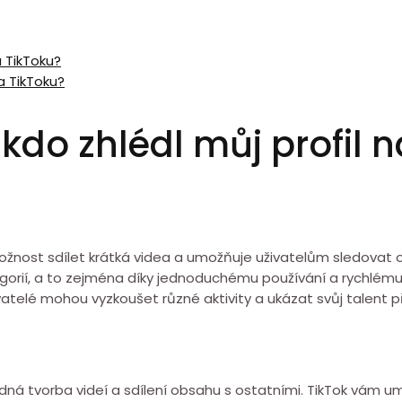
a TikToku?
a TikToku?
kdo zhlédl můj profil 
í možnost sdílet krátká videa a umožňuje uživatelům sledovat
gorií, a to zejména díky jednoduchému používání a rychlému š
vatelé mohou vyzkoušet různé aktivity a ukázat svůj talent 
dná tvorba videí a sdílení obsahu s ostatními. TikTok vám um