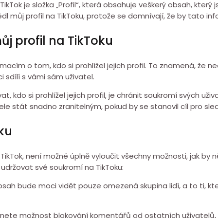
Tok je složka „Profil“, která obsahuje veškerý obsah, který js
édl můj profil na TikToku, protože se domnívají, že by tato i
j profil na TikToku
cím o tom, kdo si prohlížel jejich profil. To znamená, že neexi
 sdílí s vámi sám uživatel.
kdo si prohlížel jejich profil, je chránit soukromí svých uži
 stát snadno zranitelným, pokud by se stanovil cíl pro sledo
ku
o TikTok, není možné úplně vyloučit všechny možnosti, jak by 
ě udržovat své soukromí na TikToku:
bsah bude moci vidět pouze omezená skupina lidí, a to ti, kte
nete možnost blokování komentářů od ostatních uživatelů, s