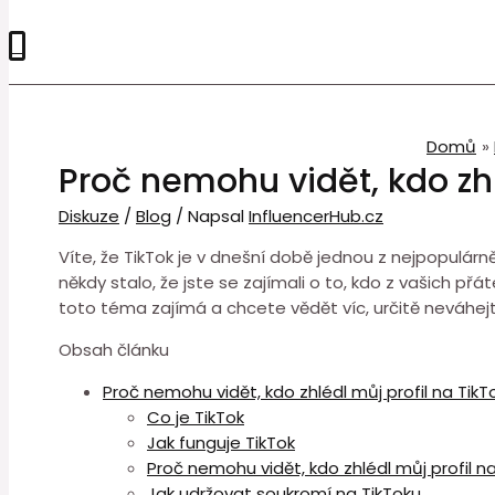
0
Domů
Proč nemohu vidět, kdo zhl
Diskuze
/
Blog
/ Napsal
InfluencerHub.cz
Víte, že TikTok je v dnešní době jednou z nejpopulárněj
někdy stalo, že jste se zajímali o to, kdo z vašich přá
toto téma zajímá a chcete vědět víc, určitě neváhejt
Obsah článku
Proč nemohu vidět, kdo zhlédl můj profil na TikT
Co je TikTok
Jak funguje TikTok
Proč nemohu vidět, kdo zhlédl můj profil n
Jak udržovat soukromí na TikToku