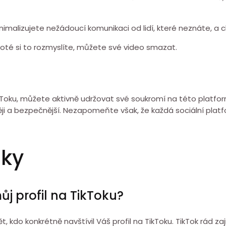
nimalizujete nežádoucí komunikaci od lidí, které neznáte, a 
 poté si to rozmyslíte, můžete své video smazat.
a TikToku, můžete aktivně udržovat své soukromí na této plat
ěji a bezpečnější. Nezapomeňte však, že každá sociální platf
zky
j profil na TikToku?
kdo konkrétně navštívil Váš profil na TikToku. TikTok rád za