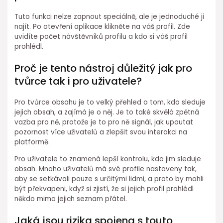
Tuto funkci nelze zapnout speciálně, ale je jednoduché ji
najít. Po otevření aplikace klikněte na váš profil. Zde
uvidíte počet návštěvníků profilu a kdo si váš profil
prohlédl.
Proč je tento nástroj důležitý jak pro
tvůrce tak i pro uživatele?
Pro tvůrce obsahu je to velký přehled o tom, kdo sleduje
jejich obsah, a zajímá je o něj. Je to také skvělá zpětná
vazba pro ně, protože je to pro ně signál, jak upoutat
pozornost více uživatelů a zlepšit svou interakci na
platformě.
Pro uživatele to znamená lepší kontrolu, kdo jim sleduje
obsah. Mnoho uživatelů má své profile nastaveny tak,
aby se setkávali pouze s určitými lidmi, a proto by mohli
být překvapeni, když si zjistí, že si jejich profil prohlédl
někdo mimo jejich seznam přátel.
Jaká jsou rizika spojena s touto