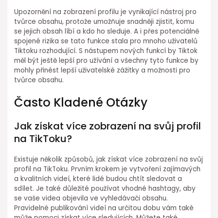
Upozornění na zobrazení profilu je vynikající nástroj pro
tvůrce obsahu, protože umožňuje snadněji zjistit, komu
se jejich obsah líbí a kdo ho sleduje. A i přes potenciálně
spojené rizika se tato funkce stala pro mnoho uživatelů
Tiktoku rozhodující. S nástupem nových funkcí by Tiktok
měl být ještě lepší pro užívání a všechny tyto funkce by
mohly přinést lepší uživatelské zážitky a možnosti pro
tvůrce obsahu.
Často Kladené Otázky
Jak získat více zobrazení na svůj profil
na TikToku?
Existuje několik způsobů, jak získat více zobrazení na svůj
profil na TikToku. Prvním krokem je vytvoření zajímavých
a kvalitních videí, které lidé budou chtít sledovat a
sdílet. Je také důležité používat vhodné hashtagy, aby
se vaše videa objevila ve vyhledávači obsahu.
Pravidelné publikování videí na určitou dobu vám také
může pomoci získat více sledujících. Můžete také