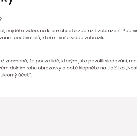
?
ukal, najděte video, na které chcete zobrazit zobrazení. Pod 
nam použivatelů, kteří si vaše video zobrazili.
což znamená, že pouze lidé, kterým jste povolili sledování, m
pravém dolním rohu obrazovky a poté klepněte na tlačítko „Na
oukromý účet“.