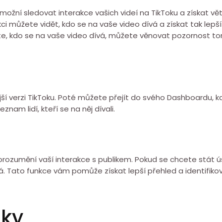
žní sledovat interakce vašich videí na TikToku a získat větší
kci můžete vidět, kdo se na vaše video dívá a získat tak lepš
e, kdo se na vaše video dívá, můžete věnovat pozornost tomu,
jší verzi TikToku. Poté můžete přejít do svého Dashboardu, 
nam lidí, kteří se na něj dívali.
porozumění vaší interakce s publikem. Pokud se chcete stát 
vá. Tato funkce vám pomůže získat lepší přehled a identifik
zky