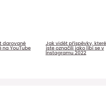
it darované
Jak vidět příspěvky, kter
é na YouTube
jste označili jako líbí se v
Instagramu 2022