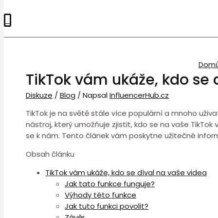
0
Dom
TikTok vám ukáže, kdo se 
Diskuze
/
Blog
/ Napsal
InfluencerHub.cz
TikTok je na světě stále více populární a mnoho uživ
nástroj, který umožňuje zjistit, kdo se na vaše TikTok
se k nám. Tento článek vám poskytne užitečné informac
Obsah článku
TikTok vám ukáže, kdo se díval na vaše videa
Jak tato funkce funguje?
Výhody této funkce
Jak tuto funkci povolit?
Závěr