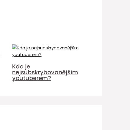
é
Kdo je
nejsubskrybovanějším
youtuberem?