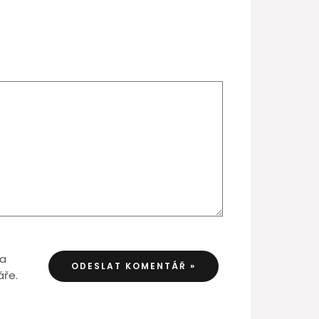
 a
áře.