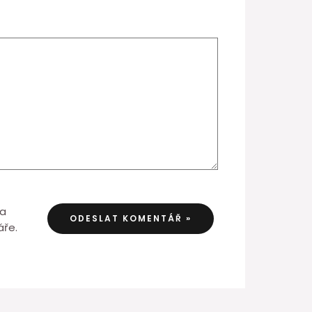
 a
áře.