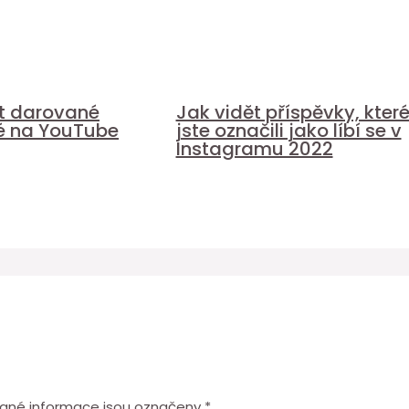
it darované
Jak vidět příspěvky, kter
é na YouTube
jste označili jako líbí se v
Instagramu 2022
ané informace jsou označeny
*