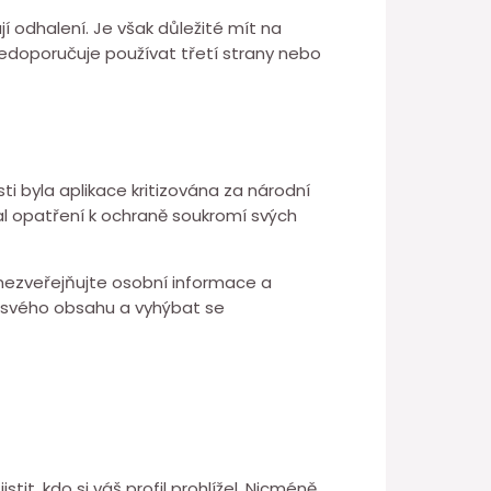
ují odhalení. Je však důležité mít na
edoporučuje používat třetí strany nebo
i byla aplikace kritizována za národní
jal opatření k ochraně soukromí svých
 nezveřejňujte osobní informace a
ní svého obsahu a vyhýbat se
tit, kdo si váš profil prohlížel. Nicméně,