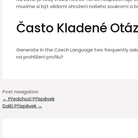
musíme si být vědomi ohrožení našeho soukromí a bez
Často Kladené Otá
Generate in the Czech Language two frequently aske
na prohlížení profilu?
Post navigation
←
Předchozí Příspěvek
Další Příspěvek
→