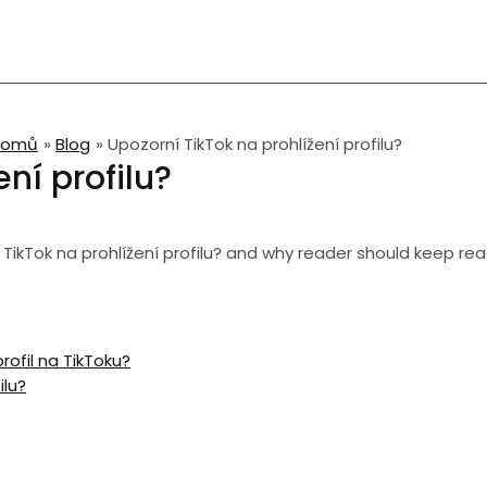
Domů
Blog
Upozorní TikTok na prohlížení profilu?
ní profilu?
TikTok na prohlížení profilu? and why reader should keep re
rofil na TikToku?
ilu?