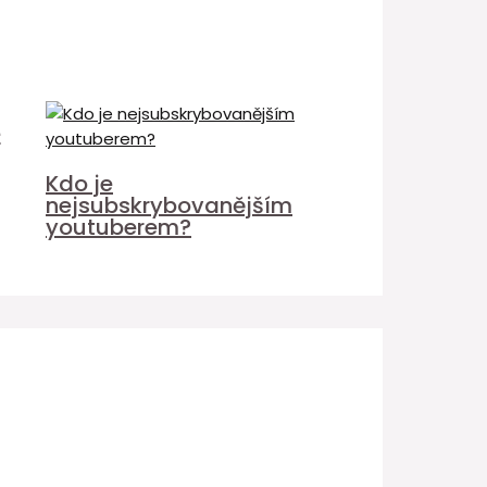
é
Kdo je
nejsubskrybovanějším
youtuberem?