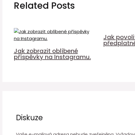
Related Posts
Jak povol
předplatn
Jak zobrazit oblíbené
příspěvky na Instagramu.
Diskuze
Vaše e-mailová adresa nebude zveřejněna.
Vyžadov