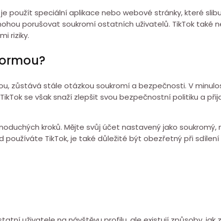
l, je použít speciální aplikace nebo webové stránky, které slib
hou porušovat soukromí ostatních uživatelů. TikTok také n
 riziky.
formou?
ou, zůstává stále otázkou soukromí a bezpečnosti. V minulost
TikTok se však snaží zlepšit svou bezpečnostní politiku a při
ednoduchých kroků. Mějte svůj účet nastavený jako soukromý,
ud používáte TikTok, je také důležité být obezřetný při sdíle
tní uživatele na návštěvu profilu, ale existují způsoby, jak zjis