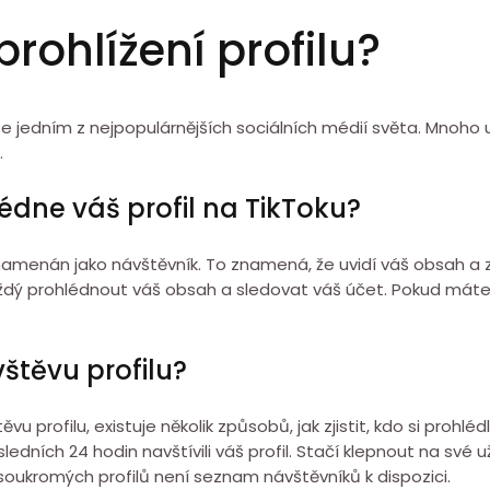
rohlížení profilu?
 se jedním z nejpopulárnějších sociálních médií světa. Mnoho 
.
édne váš profil na TikToku?
znamenán jako návštěvník. To znamená, že uvidí váš obsah a 
každý prohlédnout váš obsah a sledovat váš účet. Pokud máte
štěvu profilu?
profilu, existuje několik způsobů, jak zjistit, kdo si prohlédl
dních 24 hodin navštívili váš profil. Stačí klepnout na své u
 U soukromých profilů není seznam návštěvníků k dispozici.