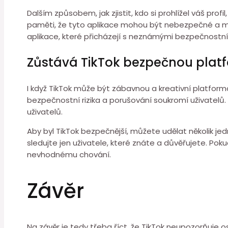
Dalším způsobem, jak zjistit, kdo si prohlížel váš profi
paměti, že tyto aplikace mohou být nebezpečné a mo
aplikace, které přicházejí s neznámými bezpečnostními
Zůstává TikTok bezpečnou plat
I když TikTok může být zábavnou a kreativní platform
bezpečnostní rizika a porušování soukromí uživatelů. 
uživatelů.
Aby byl TikTok bezpečnější, můžete udělat několik j
sledujte jen uživatele, které znáte a důvěřujete. Pok
nevhodnému chování.
Závěr
Na závěr je tedy třeba říct, že TikTok neupozorňuje osta