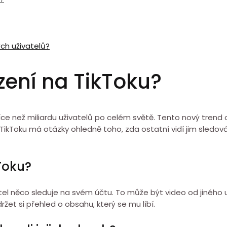
ých uživatelů?
azení na TikToku?
íce než miliardu uživatelů po celém světě. Tento nový trend 
ikToku má otázky ohledně toho, zda ostatní vidí jim sledová
Toku?
atel něco sleduje na svém účtu. To může být video od jiného 
ržet si přehled o obsahu, který se mu líbí.