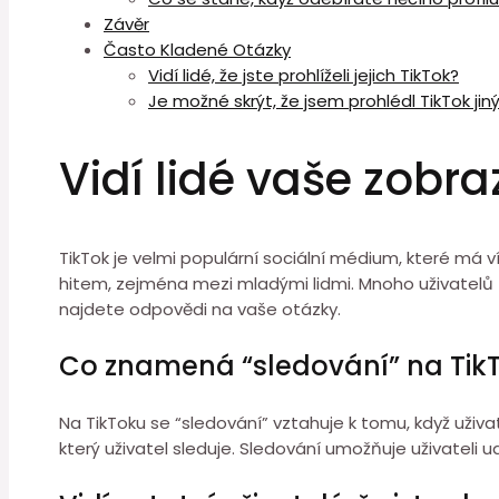
Závěr
Často Kladené Otázky
Vidí lidé, že jste prohlíželi jejich TikTok?
Je možné skrýt, že jsem prohlédl TikTok jin
Vidí lidé vaše zobr
TikTok je velmi populární sociální médium, které má v
hitem, zejména mezi mladými lidmi. Mnoho uživatelů T
najdete odpovědi na vaše otázky.
Co znamená “sledování” na Tik
Na TikToku se “sledování” vztahuje k tomu, když uživ
který uživatel sleduje. Sledování umožňuje uživateli ud