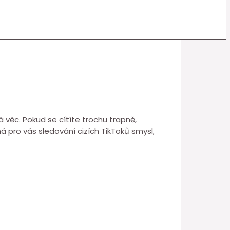
ná věc. Pokud se cítíte trochu trapně,
á pro vás sledování cizích TikToků smysl,