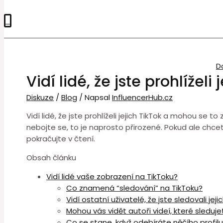
0
D
Vidí lidé, že jste prohlíželi 
Diskuze
/
Blog
/ Napsal
InfluencerHub.cz
Vidí lidé, že jste prohlíželi jejich TikTok a mohou se 
nebojte se, to je naprosto přirozené. Pokud ale chcet
pokračujte v čtení.
Obsah článku
Vidí lidé vaše zobrazení na TikToku?
Co znamená “sledování” na TikToku?
Vidí ostatní uživatelé, že jste sledovali jej
Mohou vás vidět autoři videí, které sleduj
Co se stane, když odebíráte něčího profil