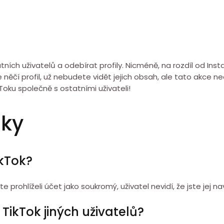
ních uživatelů a odebírat profily. Nicméně, na rozdíl od In
něčí profil, už nebudete vidět jejich obsah, ale tato akce neovl
Toku společně s ostatními uživateli!
zky
TikTok?
e prohlíželi účet jako soukromý, uživatel nevidí, že jste jej navš
 TikTok jiných uživatelů?