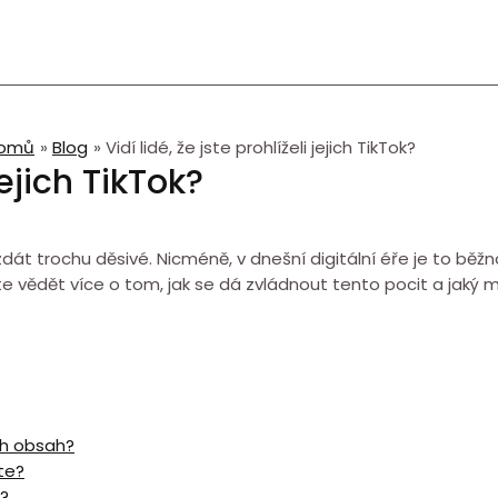
omů
Blog
Vidí lidé, že jste prohlíželi jejich TikTok?
jejich TikTok?
to zdát trochu děsivé. Nicméně, v dnešní digitální éře je to běž
e vědět více o tom, jak se dá zvládnout tento pocit a jaký m
ich obsah?
ete?
u?