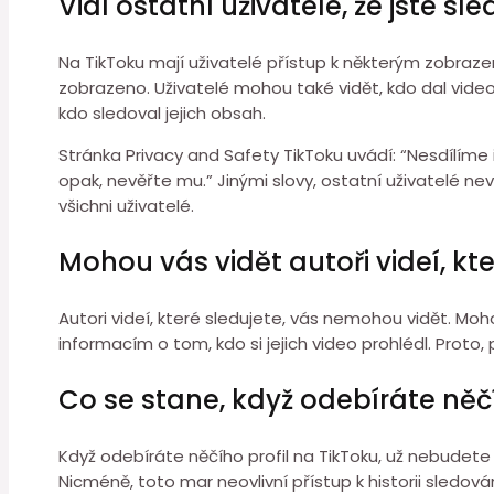
Vidí ostatní uživatelé, že jste sl
Na TikToku mají uživatelé přístup k některým zobrazen
zobrazeno. Uživatelé mohou také vidět, kdo dal video
kdo sledoval jejich obsah.
Stránka Privacy and Safety TikToku uvádí: “Nesdílíme
opak, nevěřte mu.” Jinými slovy, ostatní uživatelé ne
všichni uživatelé.
Mohou vás vidět autoři videí, kt
Autori videí, které sledujete, vás nemohou vidět. Mohou 
informacím o tom, kdo si jejich video prohlédl. Proto, 
Co se stane, když odebíráte něčí
Když odebíráte něčího profil na TikToku, už nebudete 
Nicméně, toto mar neovlivní přístup k historii sledován