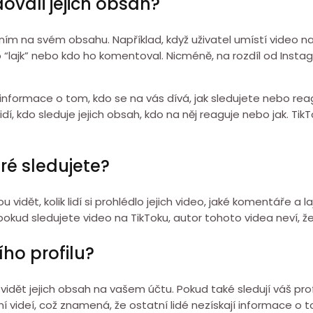
edovali jejich obsah?
ím na svém obsahu. Například, když uživatel umístí video na T
 “lajk” nebo kdo ho komentoval. Nicméně, na rozdíl od Instag
 informace o tom, kdo se na vás dívá, jak sledujete nebo re
vidí, kdo sleduje jejich obsah, kdo na něj reaguje nebo jak. 
eré sledujete?
vidět, kolik lidí si prohlédlo jejich video, jaké komentáře a laj
pokud sledujete video na TikToku, autor tohoto videa neví, že j
ho profilu?
vidět jejich obsah na vašem účtu. Pokud také sledují váš profi
í videí, což znamená, že ostatní lidé nezískají informace o tom