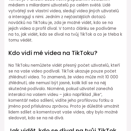
médiem s miliardami uživatelů po celém světě. Lidé
vytvářejí své vlastní videa, sledují videa jiných uživatelů
a interagují s nimi. Jedním z nejčastějších dotazů
nováčků na TikToku je, zda je možné vidět, kdo se na
jejich videa a profil díval. V tomto článku se podíváme
na to, jak vidět, kdo se díval na tvůj TikTok a co je třeba k
tomu vědět.
Kdo vidí mé videa na TikToku?
Na TikToku nemůžete vidět přesný počet uživatelů, kteří
se na vaše video podívali. TikTok ukazuje pouze počet
zhlédnutí videa. To znamená, že video může mít 10 000
zhlédnutí, ale nemusí být jasné, kolik lidí se na něj
skutečně podívalo. Nicméně, pokud uživatel zanechá
interakci na vašem videu – jako například „like“,
komentář nebo sdílení, vidíte jeho profilovou fotku a
jméno pod příslušnou zprávou. Proto je důležité umožnit
lidem sdílet a komentovat vaše videa, aby bylo možné
sledovat, kdo se na ně dívá.
Jak vidět, kdo se díval na tvůj TikTok