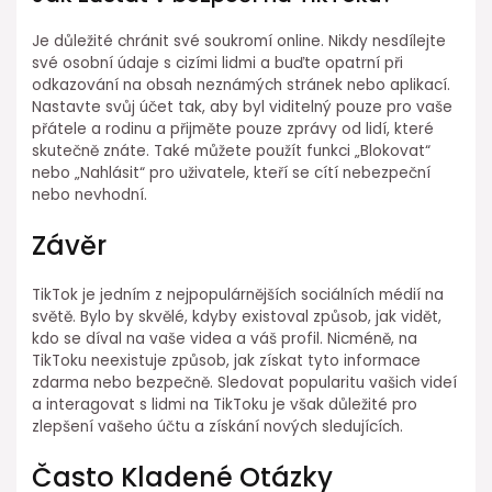
Je důležité chránit své soukromí online. Nikdy nesdílejte
své osobní údaje s cizími lidmi a buďte opatrní při
odkazování na obsah neznámých stránek nebo aplikací.
Nastavte svůj účet tak, aby byl viditelný pouze pro vaše
přátele a rodinu a přijměte pouze zprávy od lidí, které
skutečně znáte. Také můžete použít funkci „Blokovat“
nebo „Nahlásit“ pro uživatele, kteří se cítí nebezpeční
nebo nevhodní.
Závěr
TikTok je jedním z nejpopulárnějších sociálních médií na
světě. Bylo by skvělé, kdyby existoval způsob, jak vidět,
kdo se díval na vaše videa a váš profil. Nicméně, na
TikToku neexistuje způsob, jak získat tyto informace
zdarma nebo bezpečně. Sledovat popularitu vašich videí
a interagovat s lidmi na TikToku je však důležité pro
zlepšení vašeho účtu a získání nových sledujících.
Často Kladené Otázky