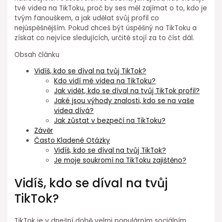
tvé videa na TikToku, proč by ses měl zajímat o to, kdo je
tvým fanouškem, a jak udělat svůj profil co
nejúspěšnějším. Pokud chceš být úspěšný na TikToku a
získat co nejvíce sledujících, určitě stojí za to číst dál.
Obsah článku
Vidíš, kdo se díval na tvůj TikTok?
Kdo vidí mé videa na TikToku?
Jak vidět, kdo se díval na tvůj TikTok profil?
Jaké jsou výhody znalosti, kdo se na vaše
videa dívá?
Jak zůstat v bezpečí na TikToku?
Závěr
Často Kladené Otázky
Vidíš, kdo se díval na tvůj TikTok?
Je moje soukromí na TikToku zajištěno?
Vidíš, kdo se díval na tvůj
TikTok?
TikTok je v dnešní době velmi populárním sociálním