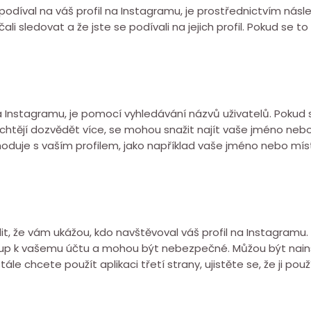
 podíval na váš profil na Instagramu, je prostřednictvím nás
čali sledovat a že jste se podívali na jejich profil. Pokud s
l na Instagramu, je pomocí vyhledávání názvů uživatelů. Poku
 vás chtějí dozvědět více, se mohou snažit najít vaše jméno ne
hoduje s vaším profilem, jako například vaše jméno nebo míst
dit, že vám ukážou, kdo navštěvoval váš profil na Instagramu
ístup k vašemu účtu a mohou být nebezpečné. Můžou být nain
le chcete použít aplikaci třetí strany, ujistěte se, že ji použ