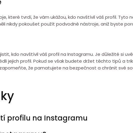
e
je, které tvrdí, že vám ukážou, kdo navštívil váš profil. T
li nikdy pokoušet použít podvodné nástroje, aniž byste porad
istit, kdo navštívil váš profil na Instagramu. Je důležité si
dli jejich profil. Pokud se však budete držet těchto tipů a tri
. Nezapomeňte, že pamatujete na bezpečnost a chránit své 
zky
tí profilu na Instagramu