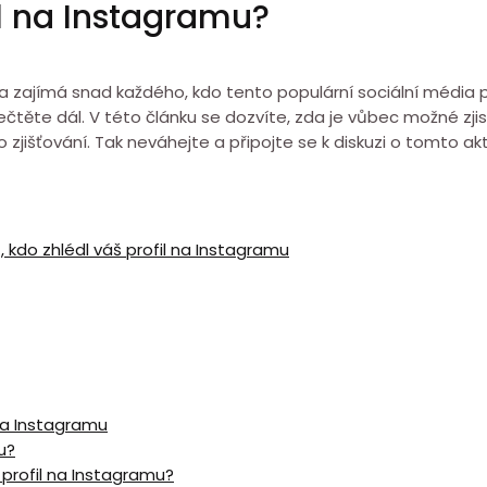
il na Instagramu?
éma zajímá snad každého, kdo tento populární sociální média
řečtěte dál. V této článku se dozvíte, zda je vůbec možné zjisti
ho zjišťování. Tak neváhejte a připojte se k diskuzi o tomto 
t, kdo zhlédl váš profil na Instagramu
na Instagramu
u?
 profil na Instagramu?