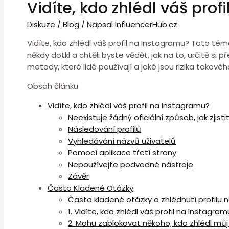
Vidíte, kdo zhlédl váš prof
Diskuze
/
Blog
/ Napsal
InfluencerHub.cz
Vidíte, kdo zhlédl váš profil na Instagramu? Toto t
někdy dotkl a chtěli byste vědět, jak na to, určitě si p
metody, které lidé používají a jaké jsou rizika takové
Obsah článku
Vidíte, kdo zhlédl váš profil na Instagramu?
Neexistuje žádný oficiální způsob, jak zjisti
Následování profilů
Vyhledávání názvů uživatelů
Pomocí aplikace třetí strany
Nepoužívejte podvodné nástroje
Závěr
Často Kladené Otázky
Často kladené otázky o zhlédnutí profilu 
1. Vidíte, kdo zhlédl váš profil na Instagram
2. Mohu zablokovat někoho, kdo zhlédl můj