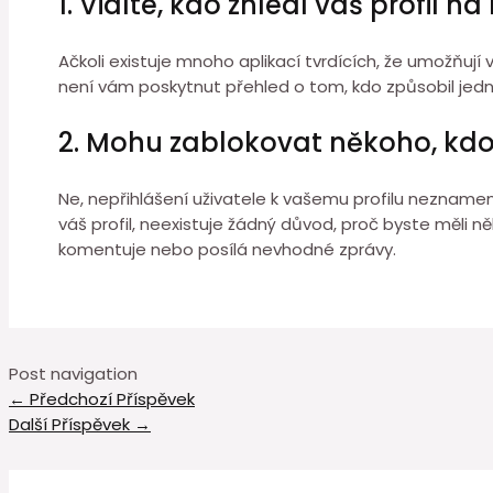
1. Vidíte, kdo zhlédl váš profil 
Ačkoli existuje mnoho aplikací tvrdících, že umožňují 
není vám poskytnut přehled o tom, kdo způsobil jedn
2. Mohu zablokovat někoho, kdo 
Ne, nepřihlášení uživatele k vašemu profilu nezname
váš profil, neexistuje žádný důvod, proč byste měli 
komentuje nebo posílá nevhodné zprávy.
Post navigation
←
Předchozí Příspěvek
Další Příspěvek
→