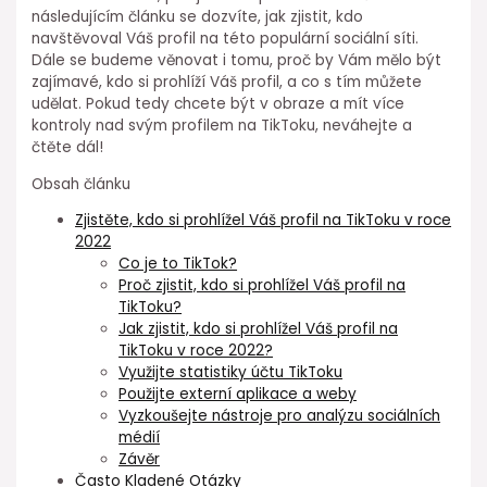
následujícím článku se dozvíte, jak zjistit, kdo
navštěvoval Váš profil na této populární sociální síti.
Dále se budeme věnovat i tomu, proč by Vám mělo být
zajímavé, kdo si prohlíží Váš profil, a co s tím můžete
udělat. Pokud tedy chcete být v obraze a mít více
kontroly nad svým profilem na TikToku, neváhejte a
čtěte dál!
Obsah článku
Zjistěte, kdo si prohlížel Váš profil na TikToku v roce
2022
Co je to TikTok?
Proč zjistit, kdo si prohlížel Váš profil na
TikToku?
Jak zjistit, kdo si prohlížel Váš profil na
TikToku v roce 2022?
Využijte statistiky účtu TikToku
Použijte externí aplikace a weby
Vyzkoušejte nástroje pro analýzu sociálních
médií
Závěr
Často Kladené Otázky