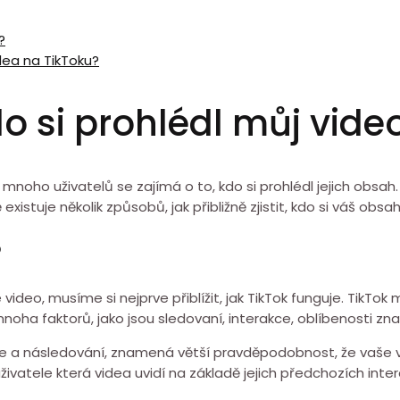
?
dea na TikToku?
do si prohlédl můj vide
 a mnoho uživatelů se zajímá o to, kdo si prohlédl jejich obs
istuje několik způsobů, jak přibližně zjistit, kdo si váš obsah 
?
 video, musíme si nejprve přiblížit, jak TikTok funguje. TikTok 
noha faktorů, jako jsou sledovaní, interakce, oblíbenosti zn
ntáře a následování, znamená větší pravděpodobnost, že vaše 
živatele která videa uvidí na základě jejich předchozích inter