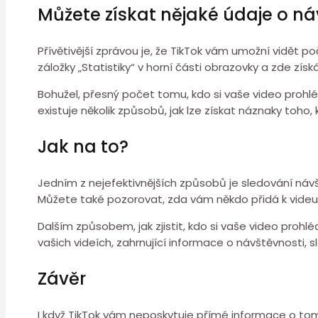
Můžete získat nějaké údaje o n
Přívětivější zprávou je, že TikTok vám umožní vidět p
záložky „Statistiky“ v horní části obrazovky a zde zís
Bohužel, přesný počet tomu, kdo si vaše video prohlé
existuje několik způsobů, jak lze získat náznaky toho, 
Jak na to?
Jedním z nejefektivnějších způsobů je sledování návště
Můžete také pozorovat, zda vám někdo přidá k videu k
Dalším způsobem, jak zjistit, kdo si vaše video prohlé
vašich videích, zahrnující informace o návštěvnosti, sle
Závěr
I když TikTok vám neposkytuje přímé informace o tom,