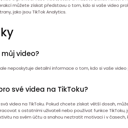
erakcí můžete získat představu o tom, kdo si vaše video pro
any, jako jsou TikTok Analytics.
zky
l můj video?
 ale neposkytuje detailní informace o tom, kdo si vaše video
pro své videa na TikToku?
pro svá videa na TikToku. Pokud chcete získat větší dosah, m
covat s ostatními uživateli nebo používat funkce TikToku, j
i aktivitu na svém účtu a snahou neztratit motivaci i v časec