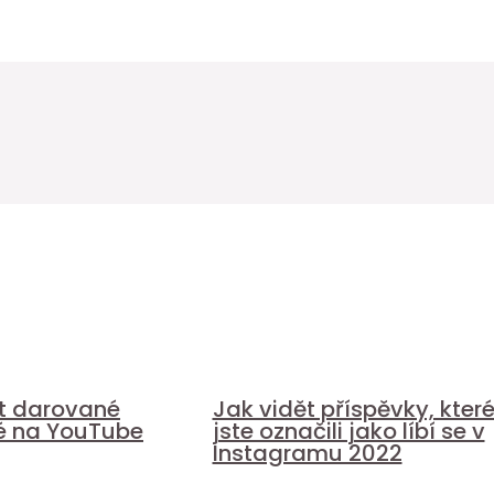
it darované
Jak vidět příspěvky, kter
é na YouTube
jste označili jako líbí se v
Instagramu 2022