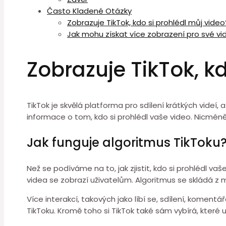
Často Kladené Otázky
Zobrazuje TikTok, kdo si prohlédl můj video
Jak mohu získat více zobrazení pro své vi
Zobrazuje TikTok, k
TikTok je skvělá platforma pro sdílení krátkých videí,
informace o tom, kdo si prohlédl vaše video. Nicméně ex
Jak funguje algoritmus TikToku
Než se podíváme na to, jak zjistit, kdo si prohlédl vaše
videa se zobrazí uživatelům. Algoritmus se skládá z m
Více interakcí, takových jako líbí se, sdílení, kome
TikToku. Kromě toho si TikTok také sám vybírá, které u