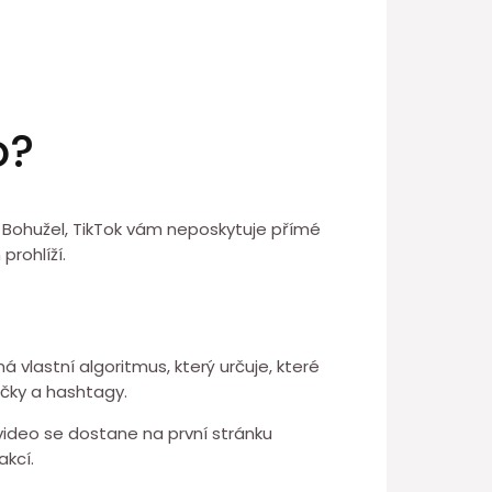
o?
ah. Bohužel, TikTok vám neposkytuje přímé
prohlíží.
má vlastní algoritmus, který určuje, které
ačky a hashtagy.
video se dostane na první stránku
akcí.