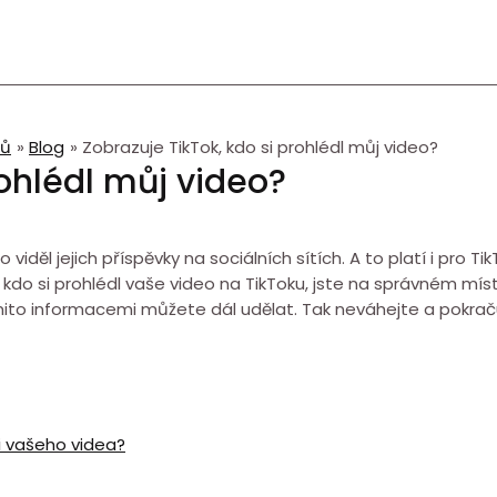
ů
Blog
Zobrazuje TikTok, kdo si prohlédl můj video?
rohlédl můj video?
viděl jejich příspěvky na sociálních sítích. A to platí i pro Ti
kdo si prohlédl vaše video na TikToku, jste na správném místě
těmito informacemi můžete dál udělat. Tak neváhejte a pokraču
i vašeho videa?