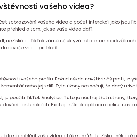
ávštěvnosti vašeho videa?
očet zobrazování vašeho videa a počet interakcí, jako jsou líb
káte přehled o tom, jak se vaše videa daří.
dl, nezískáte. TikTok záměrně ukrývá tuto informaci kvůli oc
kdo si vaše video prohlédl.
vnosti vašeho profilu. Pokud někdo navštíví váš profil, zvyšu
omentář nebo jej sdílí. Tyto úkony naznačují, že daný uživat
dl, je použití TikTok Analytics. Toto je nástroj třetí strany, 
dování a interakcích. Existuje několik aplikací a online nástro
 kdo si prohlédl vaše video, stále si můžete získat některé 