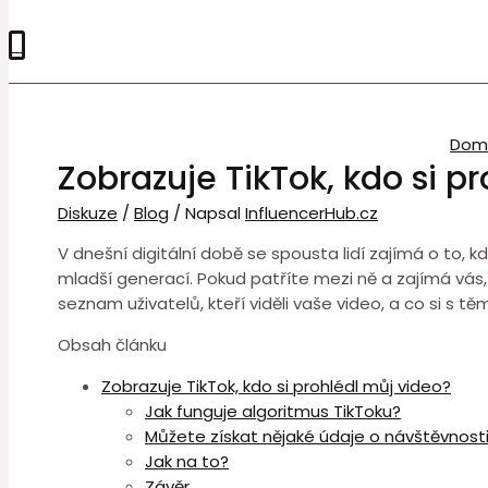
0
Dom
Zobrazuje TikTok, kdo si p
Diskuze
/
Blog
/ Napsal
InfluencerHub.cz
V dnešní digitální době se spousta lidí zajímá o to, kdo 
mladší generací. Pokud patříte mezi ně a zajímá vás, 
seznam uživatelů, kteří viděli vaše video, a co si s 
Obsah článku
Zobrazuje TikTok, kdo si prohlédl můj video?
Jak funguje algoritmus TikToku?
Můžete získat nějaké údaje o návštěvnost
Jak na to?
Závěr