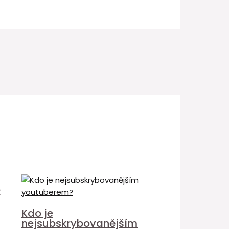
é
Kdo je
nejsubskrybovanějším