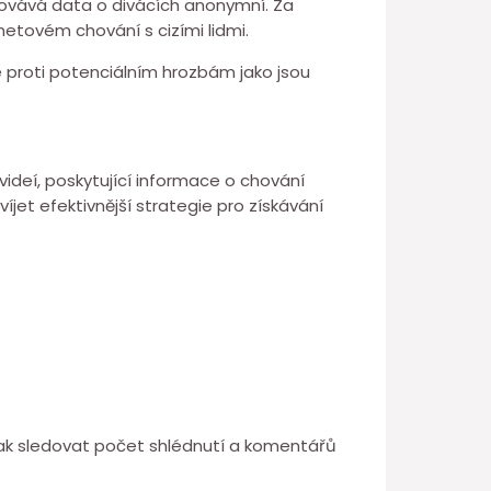
hovává data o divácích anonymní. Za
netovém chování s cizími lidmi.
 proti potenciálním hrozbám jako jsou
ideí, poskytující informace o chování
jet efektivnější strategie pro získávání
šak sledovat počet shlédnutí a komentářů