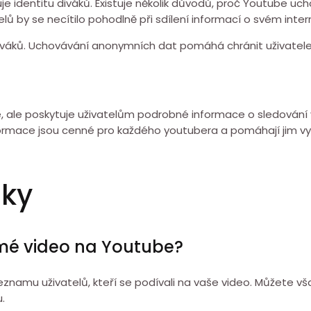
 identitu diváků. Existuje několik důvodů, proč Youtube uc
ů by se necítilo pohodlně při sdílení informací o svém inter
iváků. Uchovávání anonymních dat pomáhá chránit uživatele
, ale poskytuje uživatelům podrobné informace o sledování v
formace jsou cenné pro každého youtubera a pomáhají jim vyví
zky
a mé video na Youtube?
namu uživatelů, kteří se podívali na vaše video. Můžete v
.