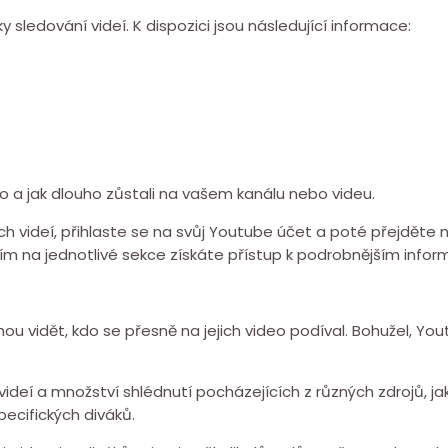
 sledování videí. K dispozici jsou následující informace:
eo a jak dlouho zůstali na vašem kanálu nebo videu.
ch videí, přihlaste se na svůj Youtube účet a poté přejděte
nutím na jednotlivé sekce získáte přístup k podrobnějším info
ou vidět, kdo se přesně na jejich video podíval. Bohužel, Y
deí a množství shlédnutí pocházejících z různých zdrojů, ja
ecifických diváků.