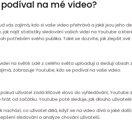
 podíval na mé video?
d vás zajímá, kdo si vaše video přehrává a jaké jsou jeho d
 jak najít statistiky sledování vašich videí na Youtube a kt
sah potřebám svého publika. Také se dozvíte, jak zlepšit své 
videí na světě. Lidé z celého světa uploadují a sledují obsah
s zajímá, zobrazuje Youtube, kdo se podíval na vaše video.
d pokud uživatel zadá klíčové slovo do vyhledávání, Youtube 
u hrát od začátku. Youtube poté sleduje, jak dlouho uživatelé 
chází, co uživatel dělá, když se na video dívá a jaké další 
epšení sledování a analýze chování uživatelů.