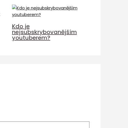
é
Kdo je
nejsubskrybovanějším
youtuberem?