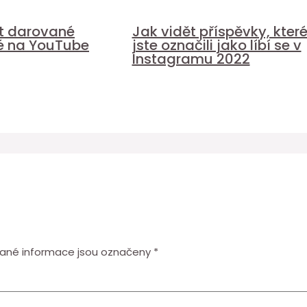
it darované
Jak vidět příspěvky, kter
é na YouTube
jste označili jako líbí se v
Instagramu 2022
ané informace jsou označeny
*