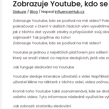
Zobrazuje Youtube, kdo se
Diskuze
/
Blog
/ Napsal
InfluencerHub.cz
Zobrazuje Youtube, kdo se podíval na mé video? Poku
pokračovat v čtení! V dalších řádcích vám vysvětlíme,
jak z těchto dat vyvodit závěry a přizpůsobit svůj ob
zajímavé? Tak pojďme do toho!
Zobrazuje Youtube, kdo se podíval na mé video?
Youtube je jednou z největších platforem pro sdílení 
který se snaží získat co nejvíce sledujících, jistě vá
Jak funguje sledování na Youtube
Youtube sleduje interakce uživatelů s videi. Napříkla
uživatel klikne na některé z těchto videí, videa začno
Kromě toho Youtube také zaznamenává, kde se divák na
vašeho videa. Tyto informace následně využívá ke vyl
Jak zobrazit statistiku sledování