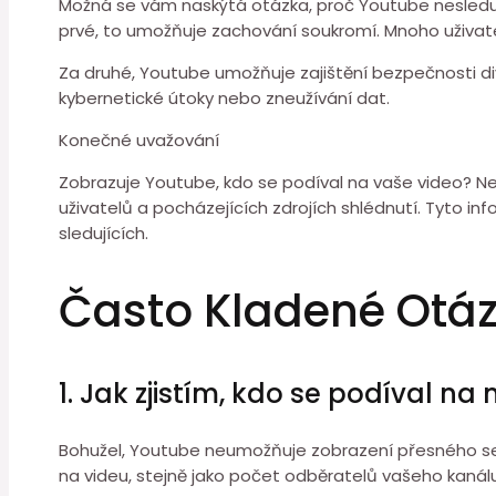
Možná se vám naskýtá otázka, proč Youtube nesleduje
prvé, to umožňuje zachování soukromí. Mnoho uživatel
Za druhé, Youtube umožňuje zajištění bezpečnosti d
kybernetické útoky nebo zneužívání dat.
Konečné uvažování
Zobrazuje Youtube, kdo se podíval na vaše video? Ne
uživatelů a pocházejících zdrojích shlédnutí. Tyto in
sledujících.
Často Kladené Otá
1. Jak zjistím, kdo se podíval n
Bohužel, Youtube neumožňuje zobrazení přesného sez
na videu, stejně jako počet odběratelů vašeho kanálu