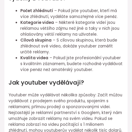
Počet zhlédnutí
– Pokud jste youtuber, kteří má
více zhlédnutí, vyděláte samozřejmě více peněz.
Kategorie videa
– Některé kategorie videí jsou
reklamou většího zájmu než jiné a taky v nich jsou
ohlašovány větší reklamy na uživatele.
Cílová skupina
– S cílovou skupinou, která bude
zhlédnout své video, dokáže youtuber zaměřit
určité reklamy.
Kvalita videa
– Pokud jste profesionální youtuber
s kvalitním záznamem, budete rozhodně vydělávat
více peněz než amatérský youtuber.
Jak youtuber vydělávají?
Youtuber může vydělávat několika způsoby: Začít můžou
vydělávat z prodejem svého produktu, spojením s
reklamami, přímou prodejí a sponzorovanými videi.
Nejčastější je reklamní partnerství s Googlem, který nám
umožňuje zobrazit reklamy na svém videu. Pokud se
reklama zobrazí na videu počítající s 1 milionem
zhlédnutí, mohou youtuberův vydělat několik tisíc dolarů.