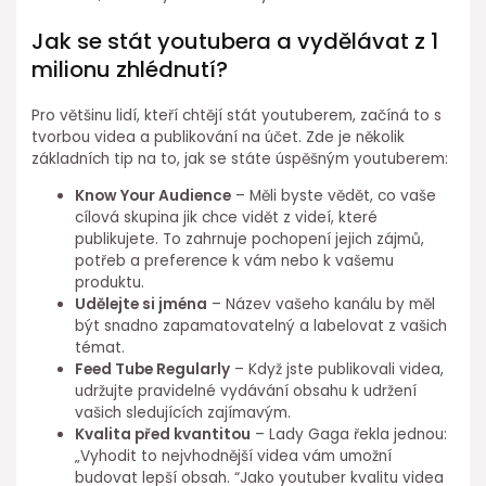
Jak se stát youtubera a vydělávat z 1
milionu zhlédnutí?
Pro většinu lidí, kteří chtějí stát youtuberem, začíná to s
tvorbou videa a publikování na účet. Zde je několik
základních tip na to, jak se státe úspěšným youtuberem:
Know Your Audience
– Měli byste vědět, co vaše
cílová skupina jik chce vidět z videí, které
publikujete. To zahrnuje pochopení jejich zájmů,
potřeb a preference k vám nebo k vašemu
produktu.
Udělejte si jména
– Název vašeho kanálu by měl
být snadno zapamatovatelný a labelovat z vašich
témat.
Feed Tube Regularly
– Když jste publikovali videa,
udržujte pravidelné vydávání obsahu k udržení
vašich sledujících zajímavým.
Kvalita před kvantitou
– Lady Gaga řekla jednou:
„Vyhodit to nejvhodnější videa vám umožní
budovat lepší obsah. “Jako youtuber kvalitu videa