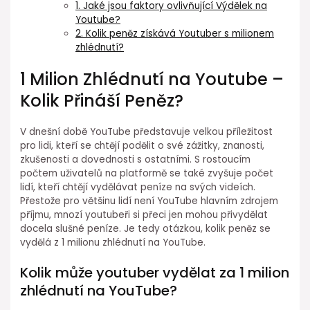
1. Jaké jsou faktory ovlivňující Výdělek na
Youtube?
2. Kolik peněz získává Youtuber s milionem
zhlédnutí?
1 Milion Zhlédnutí na Youtube –
Kolik Přináší Peněz?
V dnešní době YouTube představuje velkou příležitost
pro lidi, kteří se chtějí podělit o své zážitky, znanosti,
zkušenosti a dovednosti s ostatními. S rostoucím
počtem uživatelů na platformě se také zvyšuje počet
lidí, kteří chtějí vydělávat peníze na svých videích.
Přestože pro většinu lidí není YouTube hlavním zdrojem
příjmu, mnozí youtubeři si přeci jen mohou přivydělat
docela slušné peníze. Je tedy otázkou, kolik peněz se
vydělá z 1 milionu zhlédnutí na YouTube.
Kolik může youtuber vydělat za 1 milion
zhlédnutí na YouTube?