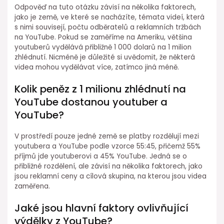
Odpověď na tuto otázku závisí na několika faktorech,
jako je země, ve které se nacházíte, témata videí, která
s nimi souvisejí, počtu odběratelů a reklamních tržbách
na YouTube. Pokud se zaměříme na Ameriku, většina
youtuberů vydělává přibližně 1 000 dolarů na 1 milion
zhlédnutí. Nicméně je důležité si uvědomit, že některá
videa mohou vydělávat více, zatímco jiná méně.
Kolik peněz z 1 milionu zhlédnutí na
YouTube dostanou youtuber a
YouTube?
V prostředí pouze jedné země se platby rozdělují mezi
youtubera a YouTube podle vzorce 55:45, přičemž 55%
příjmů jde youtuberovi a 45% YouTube. Jedná se o
přibližné rozdělení, ale závisí na několika faktorech, jako
jsou reklamní ceny a cílová skupina, na kterou jsou videa
zaměřena.
Jaké jsou hlavní faktory ovlivňující
výdělky z YouTube?