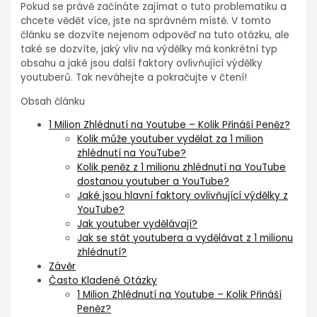
Pokud se právě začínáte zajímat o tuto problematiku a
chcete vědět více, jste na správném místě. V tomto
článku se dozvíte nejenom odpověď na tuto otázku, ale
také se dozvíte, jaký vliv na výdělky má konkrétní typ
obsahu a jaké jsou další faktory ovlivňující výdělky
youtuberů. Tak neváhejte a pokračujte v čtení!
Obsah článku
1 Milion Zhlédnutí na Youtube – Kolik Přináší Peněz?
Kolik může youtuber vydělat za 1 milion
zhlédnutí na YouTube?
Kolik peněz z 1 milionu zhlédnutí na YouTube
dostanou youtuber a YouTube?
Jaké jsou hlavní faktory ovlivňující výdělky z
YouTube?
Jak youtuber vydělávají?
Jak se stát youtubera a vydělávat z 1 milionu
zhlédnutí?
Závěr
Často Kladené Otázky
1 Milion Zhlédnutí na Youtube – Kolik Přináší
Peněz?