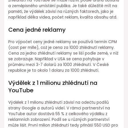
zhlédnutí na YouTube se může různit podle druhu obsahu
a zeměpisného umístění publika. Je také důležité mít na
paměti, že výdělek závisí na různých faktorech, jako je
například délka videa, počet reklam, kvalita obsahu atd.
Cena jedné reklamy
Pro výpočet ceny jedné reklamy se používá termín CPM
(cost per mille), což je cena za 1000 zhlédnutí reklamy.
Cena za jedno zhlédnutí reklamy se liší podle země, v níž
se zobrazuje. Například v USA se cena pohybuje v
průměru mezi 3-7 dolarů za 1000 zhlédnutí. V České
republice je to okolo 1 dolaru za 1000 zhlédnutí.
Výdělek z 1 milionu zhlédnutí na
YouTube
Výdělek z 1 milionu zhlédnutí závisí na odečtu podílů
strany Google a autorů videí. V rámci partnerství na
YouTube autor dostává 55 % z celkového výdělku z
reklamních zobrazení. Podíl se u různých partnerství
může lišit. První milion zhlédnutí tedy přináší 550 USD pro