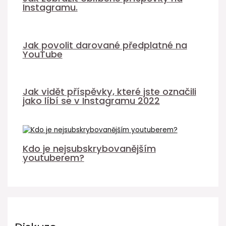
Instagramu.
Jak povolit darované předplatné na
YouTube
Jak vidět příspěvky, které jste označili
jako líbí se v Instagramu 2022
Kdo je nejsubskrybovanějším
youtuberem?