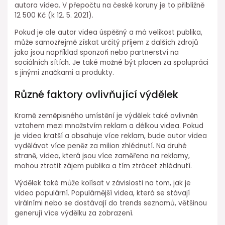
autora videa. V přepočtu na české koruny je to přibližně
12 500 Kč (k 12. 5. 2021).
Pokud je ale autor videa úspěšný a má velikost publika,
může samozřejmě získat určitý příjem z dalších zdrojů
jako jsou například sponzoři nebo partnerství na
sociálních sítích. Je také možné být placen za spolupráci
s jinými značkami a produkty.
Různé faktory ovlivňující výdělek
Kromě zeměpisného umístění je výdělek také ovlivněn
vztahem mezi množstvím reklam a délkou videa. Pokud
je video kratší a obsahuje více reklam, bude autor videa
vydělávat více peněz za milion zhlédnutí. Na druhé
straně, videa, která jsou více zaměřena na reklamy,
mohou ztratit zájem publika a tím ztrácet zhlédnutí.
Výdělek také může kolísat v závislosti na tom, jak je
video populární. Populárnější videa, která se stávají
virálními nebo se dostávají do trends seznamů, většinou
generují více výdělku za zobrazení.