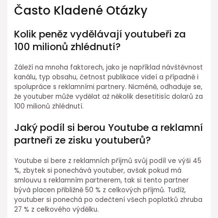
Často Kladené Otázky
Kolik peněz vydělávají youtubeři za
100 milionů zhlédnutí?
Záleží na mnoha faktorech, jako je například návštěvnost
kanálu, typ obsahu, četnost publikace videí a případně i
spolupráce s reklamními partnery. Nicméně, odhaduje se,
že youtuber může vydělat až několik desetitisíc dolarů za
100 milionů zhlédnutí.
Jaký podíl si berou Youtube a reklamní
partneři ze zisku youtuberů?
Youtube si bere z reklamních příjmů svůj podíl ve výši 45
%, zbytek si ponechává youtuber, avšak pokud má
smlouvu s reklamním partnerem, tak si tento partner
bývá placen přibližně 50 % z celkových příjmů. Tudíž,
youtuber si ponechá po odečtení všech poplatků zhruba
27 % z celkového výdělku.