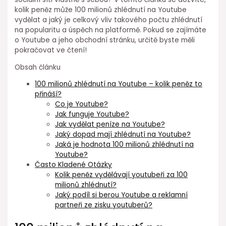
kolik peněz může 100 milionů zhlédnutí na Youtube
vydělat a jaký je celkový vliv takového počtu zhlédnutí
na popularitu a úspěch na platformě. Pokud se zajímáte
o Youtube a jeho obchodní stránku, určitě byste měli
pokračovat ve čtení!
Obsah článku
100 milionů zhlédnutí na Youtube – kolik peněz to
přináší?
Co je Youtube?
Jak funguje Youtube?
Jak vydělat peníze na Youtube?
Jaký dopad mají zhlédnutí na Youtube?
Jaká je hodnota 100 milionů zhlédnutí na
Youtube?
Často Kladené Otázky
Kolik peněz vydělávají youtubeři za 100
milionů zhlédnutí?
Jaký podíl si berou Youtube a reklamní
partneři ze zisku youtuberů?