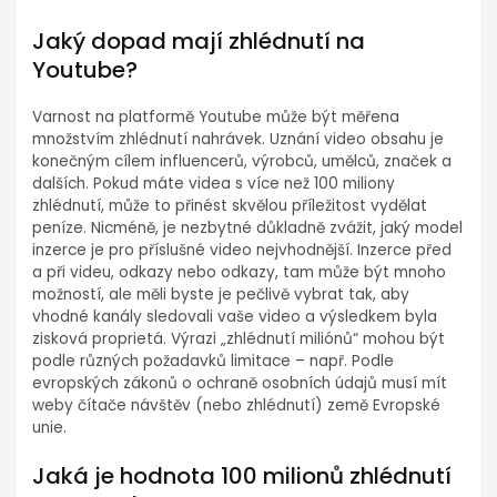
Jaký dopad mají zhlédnutí na
Youtube?
Varnost na platformě Youtube může být měřena
množstvím zhlédnutí nahrávek. Uznání video obsahu je
konečným cílem influencerů, výrobců, umělců, značek a
dalších. Pokud máte videa s více než 100 miliony
zhlédnutí, může to přinést skvělou příležitost vydělat
peníze. Nicméně, je nezbytné důkladně zvážit, jaký model
inzerce je pro příslušné video nejvhodnější. Inzerce před
a při videu, odkazy nebo odkazy, tam může být mnoho
možností, ale měli byste je pečlivě vybrat tak, aby
vhodné kanály sledovali vaše video a výsledkem byla
zisková proprietá. Výrazi „zhlédnutí miliónů“ mohou být
podle různých požadavků limitace – např. Podle
evropských zákonů o ochraně osobních údajů musí mít
weby čítače návštěv (nebo zhlédnutí) země Evropské
unie.
Jaká je hodnota 100 milionů zhlédnutí