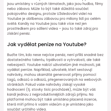
jsou umístěny v různých tématech, jako jsou hudba, filmy
nebo zábava. Může to být také důležitá součást
pokojového designu, protože U3sledování videí na
Youtube je oblíbenou zábavou pro miliony lidí po celém
světě. Kanály na Youtube jsou také více než jen
prostředkem pro sdílení videa – jsou to také zdroj pro
získání peněz.
Jak vydělat peníze na Youtube?
Buďte tím, kdo nese nejvíce peněz, není příliš snadné bez
dostatečného talentu, trpělivosti a vytrvalosti, ale také
nebezpečí. Youtube nabízí uživatelům jiné možnosti, jak
vydělat peníze. Například, uživatelé, kteří sestavují
nahrávky, mohou okamžitě generovat příjmy pomocí
tagů, odkazů a odkazů, přegenerovaných na webových
stránkách. Pokud vaše nahrávky získají vysoké
hodnocení (tj. stovky tisíc procházek), může být váš
kanál jednou z nejproduktivnějších zdrojů příjmu. Na
platformě mohou být také umístěna placená inzerce,
která míří přímo k vašim videům a je umístěna jako
součást určitého videa.