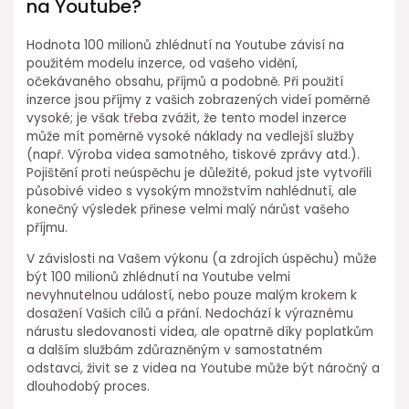
na Youtube?
Hodnota 100 milionů zhlédnutí na Youtube závisí na
použitém modelu inzerce, od vašeho vidění,
očekávaného obsahu, příjmů a podobně. Při použití
inzerce jsou příjmy z vašich zobrazených videí poměrně
vysoké; je však třeba zvážit, že tento model inzerce
může mít poměrně vysoké náklady na vedlejší služby
(např. Výroba videa samotného, tiskové zprávy atd.).
Pojištění proti neúspěchu je důležité, pokud jste vytvořili
působivé video s vysokým množstvím nahlédnutí, ale
konečný výsledek přinese velmi malý nárůst vašeho
příjmu.
V závislosti na Vašem výkonu (a zdrojích úspěchu) může
být 100 milionů zhlédnutí na Youtube velmi
nevyhnutelnou událostí, nebo pouze malým krokem k
dosažení Vašich cílů a přání. Nedochází k výraznému
nárustu sledovanosti videa, ale opatrně díky poplatkům
a dalším službám zdůrazněným v samostatném
odstavci, živit se z videa na Youtube může být náročný a
dlouhodobý proces.