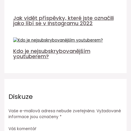
Jak vidět příspěvky, které jste označili
jako líbí se v Instagramu 2022
Kdo je nejsubskrybovanějším
youtuberem?
Diskuze
Vaše e-mailová adresa nebude zveřejněna.
Vyžadované
informace jsou označeny
*
Váš komentář