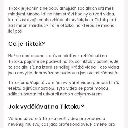
Tiktok je jedním z nejpopulárnějších sociálních sítí mezi
mladými. Mnoho lidí na něm stráví hodiny a tvoří videa,
která získávají mnoho zhlédnutí. Avšak, kolik Tiktok platí
za 1 milión zhlédnutí? To je otázka, na kterou se mnoho
lidí ptá.
Co je Tiktok?
Než se dostaneme k otázce platby za zhlédnutí na
Tiktoku, pojďme se podívat na to, co Tiktok vlastně je. Je
to sociální síť, na které se sdílejí krátká videa. Tato videa
jsou obvykle doprovázena hudbou a jsou velmi zábavná.
Tiktok umožňuje uživatelům vytvářet videa pomocí filtrů,
efektů a jiných nástrojů. Tyto videa se poté mohou
sdílet s ostatními uživateli nebo s celým světem.
Jak vydělávat na Tiktoku?
Většina uživatelů Tiktoku tvoří videa pro zábavu a
nevěnují mu svůj čas jako profesionálové. Nicméně, pro