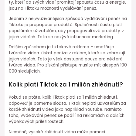
ty, kteří do svých videí promítají spoustu času a energie,
jsou na Tiktoku možnosti vydělávání peněz.
Jedním z nejvyužívanějších způsobů vydělávání peněz na
Tiktoku je propagace produktů. Společnosti často platí
populárním uživatelům, aby propagovali své produkty v
jejich videích. Toto se nazývá influencer marketing.
Dalším způsobem je tiktoková reklama – umožňuje
tvůrcům videa získat peníze z reklam, které se zobrazují
jejich videích. Toto je však dostupné pouze pro některé
tvůrce videa. Pro získání přístupu musíte mít alespoň 100
000 sledujících.
Kolik platí Tiktok za 1 milión zhlédnutí?
Pokud se ptáte, kolik Tiktok platí za 1 milión zhlédnutí,
odpověď je poměrně složitá. Tiktok neplatí uživatelům za
každé zhlédnutí videa jako například Youtube. Namísto
toho, vydělávání peněz se podílí na reklamách a dalších
výdělkových příležitostech.
Nicméně, vysoké zhlédnutí videa může pomoci