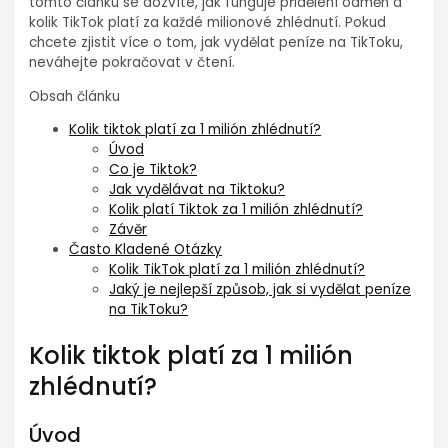
tomto článku se dozvíte, jak funguje přidělení odměn a
kolik TikTok platí za každé milionové zhlédnutí. Pokud
chcete zjistit více o tom, jak vydělat peníze na TikToku,
neváhejte pokračovat v čtení.
Obsah článku
Kolik tiktok platí za 1 milión zhlédnutí?
Úvod
Co je Tiktok?
Jak vydělávat na Tiktoku?
Kolik platí Tiktok za 1 milión zhlédnutí?
Závěr
Často Kladené Otázky
Kolik TikTok platí za 1 milión zhlédnutí?
Jaký je nejlepší způsob, jak si vydělat peníze
na TikToku?
Kolik tiktok platí za 1 milión
zhlédnutí?
Úvod