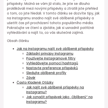
příspěvky. Možná se vám již stalo, že jste se dlouho
proklikávali mezi novými příspěvky a ztratili jste přehled
o tom, co jste hledali. V tomto článku se dozvíte tipy, jak
na Instagramu snadno najít své oblíbené příspěvky a
ušetřit čas při procházení tohoto populárního média.
Pokračujte ve čtení a zjistěte, jak si usnadnit patřičné
vyhledávání a najít to, co vás skutečně zajímá.
Obsah článku
Jak na Instagramu najít své oblíbené příspěvky
Základní principy Instagramu
Používejte Instagramové filtry
Vyhledávejte pomocí hashtagů
Nastavte preference příspěvků
Sledujte oblíbené profily
Závěr
Často Kladené Otázky
Jak najít své oblíbené příspěvky na
Instagramu?
Jak označit příspěvek jako „Oblíbený“ na
Instagramu?