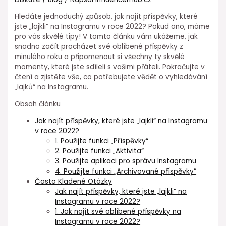
Hledáte jednoduchý způsob, jak najít příspěvky, které
jste „lajkli“ na Instagramu v roce 2022? Pokud ano, máme
pro vás skvělé tipy! V tomto článku vám ukážeme, jak
snadno začít procházet své oblíbené příspěvky z
minulého roku a připomenout si všechny ty skvělé
momenty, které jste sdíleli s vašimi přáteli. Pokračujte v
čtení a zjistěte vše, co potřebujete vědět o vyhledávání
„lajků“ na Instagramu.
Obsah článku
Jak najít příspěvky, které jste „lajkli“ na Instagramu
v roce 2022?
1. Použijte funkci „Příspěvky“
2. Použijte funkci „Aktivita“
3. Použijte aplikaci pro správu Instagramu
4. Použijte funkci „Archivované příspěvky“
Často Kladené Otázky
Jak najít příspěvky, které jste „lajkli“ na
Instagramu v roce 2022?
1. Jak najít své oblíbené příspěvky na
Instagramu v roce 2022?