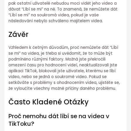
pak ostatní uživatelé nebudou moci vidět jeho video a
dávat “Líbí se mi” na ně. To znamená, že nemůžete dát
“Líbí se mi” na soukromá videa, pokud je vaše
následování nebylo schváleno majitelem videa.
Závěr
Vzhledem k četným důvodům, proč nemůžete dát “Líbí
se mi” na videa, je třeba si uvědomit, že to může být
podmíněno různými faktory. Možná jste překročili
omezení času pro hodnocení videí, neaktualizovali jste
aplikaci TikTok, blokovali jste uživatele, kterému se líbí
video, nebo se jedná o soukromé video. Pokud se
setkáváte s problémy s ohodnocením videa, ujistěte se,
že vyloučíte všechny možné příčiny daného problému.
Často Kladené Otázky
Proč nemohu dát líbí se na videa v
TikToku?