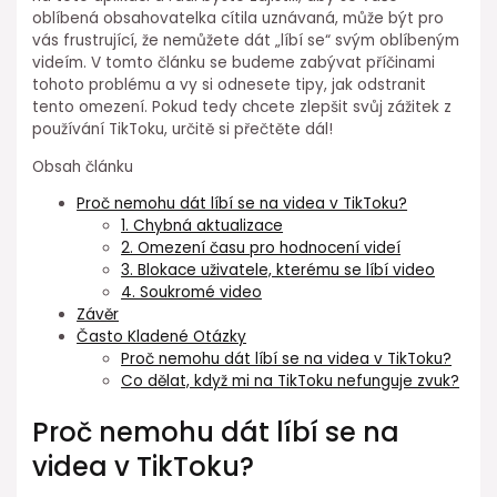
oblíbená obsahovatelka cítila uznávaná, může být pro
vás frustrující, že nemůžete dát „líbí se“ svým oblíbeným
videím. V tomto článku se budeme zabývat příčinami
tohoto problému a vy si odnesete tipy, jak odstranit
tento omezení. Pokud tedy chcete zlepšit svůj zážitek z
používání TikToku, určitě si přečtěte dál!
Obsah článku
Proč nemohu dát líbí se na videa v TikToku?
1. Chybná aktualizace
2. Omezení času pro hodnocení videí
3. Blokace uživatele, kterému se líbí video
4. Soukromé video
Závěr
Často Kladené Otázky
Proč nemohu dát líbí se na videa v TikToku?
Co dělat, když mi na TikToku nefunguje zvuk?
Proč nemohu dát líbí se na
videa v TikToku?