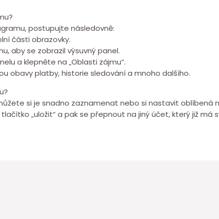
amu?
tagramu, postupujte následovně:
lní části obrazovky.
u, aby se zobrazil výsuvný panel.
nelu a klepněte na „Oblasti zájmu“.
ou obavy platby, historie sledování a mnoho dalšího.
mu?
 můžete si je snadno zaznamenat nebo si nastavit oblíbená n
tlačítko „uložit“ a pak se přepnout na jiný účet, který již m