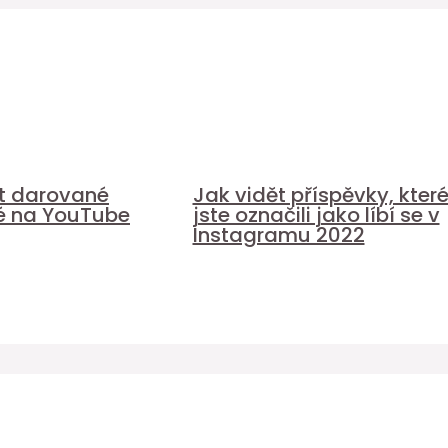
it darované
Jak vidět příspěvky, kter
é na YouTube
jste označili jako líbí se v
Instagramu 2022