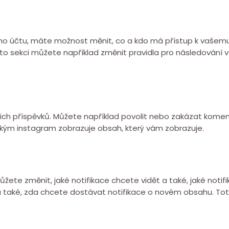
o účtu, máte možnost měnit, co a kdo má přístup k vašem
éto sekci můžete například změnit pravidla pro následování
šich příspěvků. Můžete například povolit nebo zakázat kome
jakým instagram zobrazuje obsah, který vám zobrazuje.
žete změnit, jaké notifikace chcete vidět a také, jaké notif
a také, zda chcete dostávat notifikace o novém obsahu. Toto