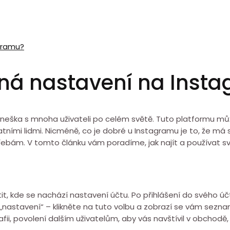
agramu?
bená nastavení na Inst
í dneška s mnoha uživateli po celém světě. Tuto platformu mů
atními lidmi. Nicméně, co je dobré u Instagramu je to, že má
třebám. V tomto článku vám poradíme, jak najít a používat 
istit, kde se nachází nastavení účtu. Po přihlášení do svého úč
„nastavení“ – klikněte na tuto volbu a zobrazí se vám sezna
ii, povolení dalším uživatelům, aby vás navštívil v obchodě,