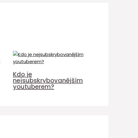
é
Kdo je
nejsubskrybovanějším
youtuberem?