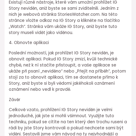
Existují různé nástroje, které vám umožní prohlížet IG
Story neviděn, aniž byste se sami zviditelnili. Jedním z
nich je webová stránka StoriesWatcher.com. Na této
stránce vložte odkaz na IG Story a klikněte na tlačítko
„Watch“. Stránka vám ukáže IG Story, aniž byste tuto
story museli vidět jako viděnou.
4. Obnovte aplikaci
Poslední možností, jak prohlížet IG Story neviděn, je
obnovit aplikaci. Pokud IG Story zmizí, kvůli technické
chybě, než k ní stačíte přistoupit, a vaše aplikace se
ukáže při psaní „neviděno“ nebo „Přejít na příběh“, potom
stojí za to obnovit aplikaci, tím se dostanete přímo k
Story, aniž byste si byli vědomi jakéhokoli oznámení
oznámení nebo vedl k pravdě.
Závěr
Celkově vzato, prohlížení IG Story neviděn je velmi
jednoduché, jak jste si mohli všimnout. Využijte tuto
techniku, pokud se cítíte na ten který den trochu ruseni a
rádi by jste Story kontrovali a pokud nechcete sami být
viděni. Sestavili jsme vám návod na ty nejvhodnější a