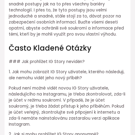
snadné postupy jak na to přes všechny bariéry
technologií. I přes to, že tyto postupy jsou velmi
jednoduché a snadné, stále stojí za to, dávat pozor na
zabezpečení osobních informací. Buďte všemi deseti
opatrní, abyste ochránili své soukromí a informace před
těmi, kteří by je mohli využít pro svou vlastní výhodu.
Často Kladené Otázky
### Jak prohlížet IG Story neviděn?
1. Jak mohu zobrazit IG Story uživatele, kterého následuji,
ale nemohu vidět jeho nový příběh?
Pokud není možné vidět novou IG Story uživatele,
následujícího na Instagramu, je třeba zkontrolovat, zda-li
je účet v režimu soukromí. V případě, že je účet
soukromý, je třeba žádat přístup k jeho příběhům. Pokud
je účet veřejný, zkontrolujte své připojení k internetu a
zda-li nemáte nainstalovánu zastaralou verzi aplikace
Instagram.
2. Jak si mohu prohlížet IG Story anonymně?