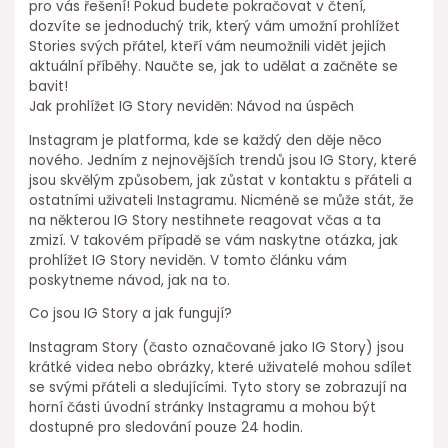
pro vás řešení! Pokud budete pokračovat v čtení,
dozvíte se jednoduchý trik, který vám umožní prohlížet
Stories svých přátel, kteří vám neumožnili vidět jejich
aktuální příběhy. Naučte se, jak to udělat a začněte se
bavit!
Jak prohlížet IG Story neviděn: Návod na úspěch
Instagram je platforma, kde se každý den děje něco
nového. Jedním z nejnovějších trendů jsou IG Story, které
jsou skvělým způsobem, jak zůstat v kontaktu s přáteli a
ostatními uživateli Instagramu. Nicméně se může stát, že
na některou IG Story nestihnete reagovat včas a ta
zmizí. V takovém případě se vám naskytne otázka, jak
prohlížet IG Story neviděn. V tomto článku vám
poskytneme návod, jak na to.
Co jsou IG Story a jak fungují?
Instagram Story (často označované jako IG Story) jsou
krátké videa nebo obrázky, které uživatelé mohou sdílet
se svými přáteli a sledujícími. Tyto story se zobrazují na
horní části úvodní stránky Instagramu a mohou být
dostupné pro sledování pouze 24 hodin.