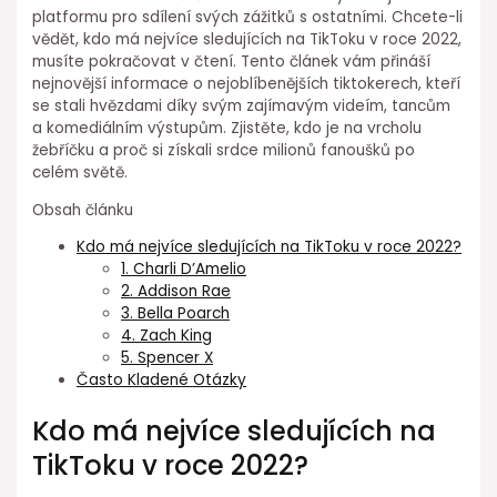
platformu pro sdílení svých zážitků s ostatními. Chcete-li
vědět, kdo má nejvíce sledujících na TikToku v roce 2022,
musíte pokračovat v čtení. Tento článek vám přináší
nejnovější informace o nejoblíbenějších tiktokerech, kteří
se stali hvězdami díky svým zajímavým videím, tancům
a komediálním výstupům. Zjistěte, kdo je na vrcholu
žebříčku a proč si získali srdce milionů fanoušků po
celém světě.
Obsah článku
Kdo má nejvíce sledujících na TikToku v roce 2022?
1. Charli D’Amelio
2. Addison Rae
3. Bella Poarch
4. Zach King
5. Spencer X
Často Kladené Otázky
Kdo má nejvíce sledujících na
TikToku v roce 2022?