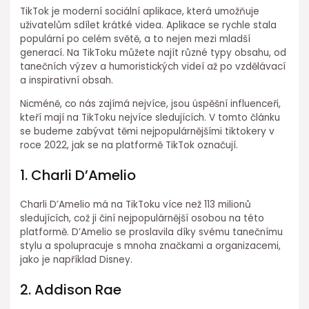
TikTok je moderní sociální aplikace, která umožňuje
uživatelům sdílet krátké videa. Aplikace se rychle stala
populární po celém světě, a to nejen mezi mladší
generací. Na TikToku můžete najít různé typy obsahu, od
tanečních výzev a humoristických videí až po vzdělávací
a inspirativní obsah.
Nicméně, co nás zajímá nejvíce, jsou úspěšní influenceři,
kteří mají na TikToku nejvíce sledujících. V tomto článku
se budeme zabývat těmi nejpopulárnějšími tiktokery v
roce 2022, jak se na platformě TikTok označují.
1. Charli D’Amelio
Charli D’Amelio má na TikToku více než 113 milionů
sledujících, což ji činí nejpopulárnější osobou na této
platformě. D’Amelio se proslavila díky svému tanečnímu
stylu a spolupracuje s mnoha značkami a organizacemi,
jako je například Disney.
2. Addison Rae