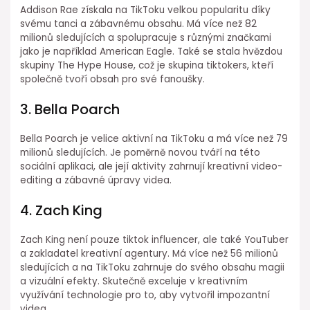
Addison Rae získala na TikToku velkou popularitu díky
svému tanci a zábavnému obsahu. Má více než 82
milionů sledujících a spolupracuje s různými značkami
jako je například American Eagle. Také se stala hvězdou
skupiny The Hype House, což je skupina tiktokers, kteří
společně tvoří obsah pro své fanoušky.
3. Bella Poarch
Bella Poarch je velice aktivní na TikToku a má více než 79
milionů sledujících. Je poměrně novou tváří na této
sociální aplikaci, ale její aktivity zahrnují kreativní video-
editing a zábavné úpravy videa.
4. Zach King
Zach King není pouze tiktok influencer, ale také YouTuber
a zakladatel kreativní agentury. Má více než 56 milionů
sledujících a na TikToku zahrnuje do svého obsahu magii
a vizuální efekty. Skutečně exceluje v kreativním
využívání technologie pro to, aby vytvořil impozantní
videa.