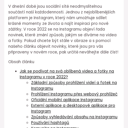
V dnešní době jsou sociální sítě neodmyslitelnou
součástí naší každodennosti. Jednou z nejoblíbenějších
platforem je Instagram, který nám umožňuje sdílet
krásné momenty ze života a najít inspiraci pro nové
zážitky. V roce 2022 se na Instagramu objeví řada
novinek, které změní způsob, jakým se díváme na videa
a fotky. Pokud chcete být stále v obraze a s pomocí
našeho článku objevit novinky, které jsou pro vás
připraveny v novém roce, pak určitě neváhejte dále číst!
Obsah článku
Jak se podívat na svá oblíbená videa a fotky na
Instagramu v roce 2022?
Základní způsoby prohlížení videí a fotek na
Instagramu
Prohlížení Instagramu přes webový prohlížeč
Oficiální mobilní aplikace Instagramu
Externí aplikace a desktopové aplikace pro
Instagram
Způsoby vyhledávání obsahu na Instagramu
Používání hashtagů