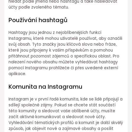
hledat podle jména nebo hashtagu a také následovat
účty podle zvoleného tématu.
Používání hashtagů
Hashtagy jsou jednou z nejoblíbenějších funkcí
Instagramu, které mohou uživatelé používat, aby označili
svůj obsah. Tyto značky jsou klíčová slova nebo fráze,
které jsou připojeny k vašim příspěvkům a pomohou
přitáhnout pozornost zájemců o specifickou oblast. Pro
nalezení nového obsahu můžete vyhledávat hashtagy
pomocí Instagramu prohlížeče či přes uvedené externí
aplikace.
Komunita na Instagramu
Instagram je v první řadě komunita, kde se lidé připojují a
sdílejí společné zájmy. Pokud se chcete stát součástí
této komunity a sledovat vaše oblíbené účty, musíte
začít aktivně komunikovat a sledovat nové účty.
Vyhledávání tématických profilů a komunit je další skvělý
způsob, jak objevit nové a zajímavé obsahy a posílit