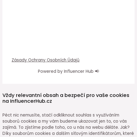
Zásady Ochrany Osobních Údajů
Powered by Influencer Hub 📢
Vždy relevantní obsah a bezpečí pro vaše cookies
na InfluencerHub.cz
Péct nic nemusíte, stačí odkliknout souhlas s využíváním
souborů cookies a my vám budeme ukazovat jen to, co vás
zajímá. To zjistíme podle toho, co u nás na webu děláte. Jak?
Díky souborům cookies a dalším síťovým identifikátorům, které
mohou obsahovat osobní údaje. K těmto údajům na vašem
zařízení máme přístup my i partneři (např. vyhledávače nebo
sociální sítě), příp. je ukládáme. Kliknutím na tlačítko
“Souhlasím” nám svěříte své cookies a my vám budeme moci
ukazovat nabídky, které by vás mohly zajímat. Nastavení