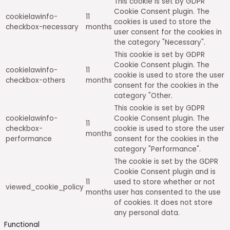
This cookie is set by GDPR
Cookie Consent plugin. The
cookielawinfo-
11
cookie is used to store the user
checkbox-others
months
consent for the cookies in the
category "Other.
This cookie is set by GDPR
cookielawinfo-
Cookie Consent plugin. The
11
checkbox-
cookie is used to store the user
months
performance
consent for the cookies in the
category "Performance".
The cookie is set by the GDPR
Cookie Consent plugin and is
11
used to store whether or not
viewed_cookie_policy
months
user has consented to the use
of cookies. It does not store
any personal data.
Functional
Functional
Functional cookies help to perform certain functionalities like
sharing the content of the website on social media platforms,
collect feedbacks, and other third-party features.
Performance