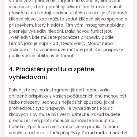
V roce 2022 přidává Instagram do svého vyhledávání
více funkcí, které pomáhají uživatelům filtrovat a najít
přesně to, co hledají. Jednou z těchto funkcí je „Skladové
klíčové slovo“, kde můžete zadat klíčová slova spojená s
příspěvkem, který hledáte. Tím vám Instagram nabídne
přesnější výsledky hledání. Další novou funkcí jsou
„Přehledy“, kde můžete procházet příspěvky podle
témat, jako je například „Cestování“, „Móda“ nebo
„Kulinarika“. To znamená, že můžete prohlížet příspěvky
podle vašich oblíbených témat.
4. Pročištění profilu a zpětné
vyhledávání
Pokud jste byli na Instagramu již delší dobu, vaše
oblíbené příspěvky z vašich počátečních dnů mohou být
těžko nalezeny. Jednou z nejlepších způsobů, jak si
prohlédnout tyto příspěvky, je vyhledávání. Použití
klíčových slov může být velmi užitečné. Pokud budete
procházet svůj profil manuálně, můžete kliknout na
tlačítko „Zpět k archivu“ v rohu svého profilu. To vám
umožní procházet starší příspěvky. Pokud máte množství