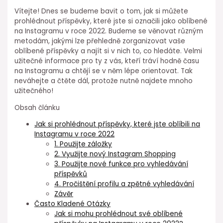
Vítejte! Dnes se budeme bavit o tom, jak si můžete
prohlédnout příspěvky, které jste si označili jako oblíbené
na Instagramu v roce 2022. Budeme se věnovat různým
metodám, jakými lze přehledně zorganizovat vaše
oblíbené příspěvky a najít si v nich to, co hledáte. Velmi
užitečné informace pro ty z vás, kteří tráví hodně času
na Instagramu a chtějí se v něm lépe orientovat. Tak
neváhejte a čtěte dál, protože nutně najdete mnoho
užitečného!
Obsah článku
Jak si prohlédnout příspěvky, které jste oblíbili na
Instagramu v roce 2022
1. Použijte záložky
2. Využijte nový Instagram Shopping
3. Použijte nové funkce pro vyhledávání
příspěvků
4. Pročištění profilu a zpětné vyhledávání
Závěr
Často Kladené Otázky
Jak si mohu prohlédnout své oblíbené