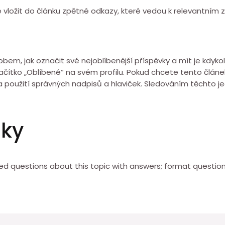
é vložit do článku zpětné odkazy, které vedou k relevantním
em, jak označit své nejoblíbenější příspěvky a mít je kdykoli
ačítko „Oblíbené“ na svém profilu. Pokud chcete tento článe
 a použití správných nadpisů a hlaviček. Sledováním těchto 
zky
d questions about this topic with answers; format question