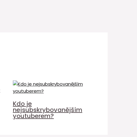
é
Kdo je
nejsubskrybovanějším
youtuberem?