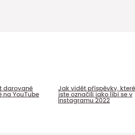
it darované
Jak vidět příspěvky, kter
é na YouTube
jste označili jako líbí se v
Instagramu 2022