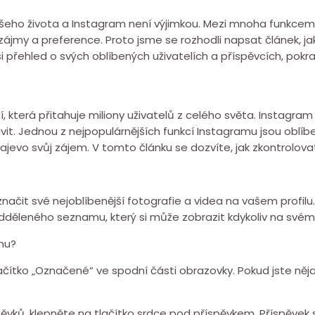
šeho života a Instagram není výjimkou. Mezi mnoha funkcemi, 
ich zájmy a preference. Proto jsme se rozhodli napsat článek, 
 přehled o svých oblíbených uživatelích a příspěvcích, pokra
, která přitahuje miliony uživatelů z celého světa. Instagram 
aktivit. Jednou z nejpopulárnějších funkcí Instagramu jsou obl
najevo svůj zájem. V tomto článku se dozvíte, jak zkontrolov
načit své nejoblíbenější fotografie a videa na vašem profilu
děleného seznamu, který si může zobrazit kdykoliv na svém p
mu?
lačítko „Označené“ ve spodní části obrazovky. Pokud jste něja
pěvků, klepněte na tlačítko srdce pod příspěvkem. Příspěvek