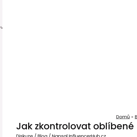
0
Domů
Jak zkontrolovat oblíbené
Diskuze
/
Blog
/ Napsal
InfluencerHub.cz