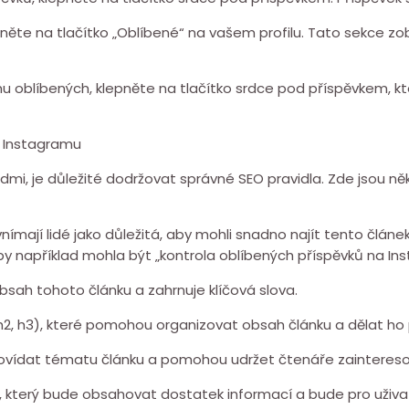
něte na tlačítko „Oblíbené“ na vašem profilu. Tato sekce zob
 oblíbených, klepněte na tlačítko srdce pod příspěvkem, kt
a Instagramu
idmi, je důležité dodržovat správné SEO pravidla. Zde jsou ně
á vnímají lidé jako důležitá, aby mohli snadno najít tento člá
by například mohla být „kontrola oblíbených příspěvků na In
 obsah tohoto článku a zahrnuje klíčová slova.
ek (h2, h3), které pomohou organizovat obsah článku a dělat h
odpovídat tématu článku a pomohou udržet čtenáře zainteres
, který bude obsahovat dostatek informací a bude pro uživat