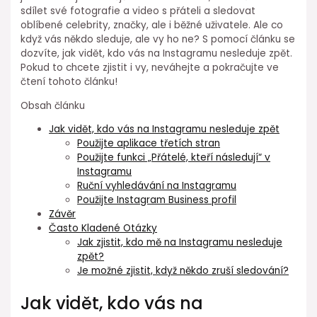
sdílet své fotografie a video s přáteli a sledovat
oblíbené celebrity, značky, ale i běžné uživatele. Ale co
když vás někdo sleduje, ale vy ho ne? S pomocí článku se
dozvíte, jak vidět, kdo vás na Instagramu nesleduje zpět.
Pokud to chcete zjistit i vy, neváhejte a pokračujte ve
čtení tohoto článku!
Obsah článku
Jak vidět, kdo vás na Instagramu nesleduje zpět
Použijte aplikace třetích stran
Použijte funkci „Přátelé, kteří následují“ v
Instagramu
Ruční vyhledávání na Instagramu
Použijte Instagram Business profil
Závěr
Často Kladené Otázky
Jak zjistit, kdo mě na Instagramu nesleduje
zpět?
Je možné zjistit, když někdo zruší sledování?
Jak vidět, kdo vás na