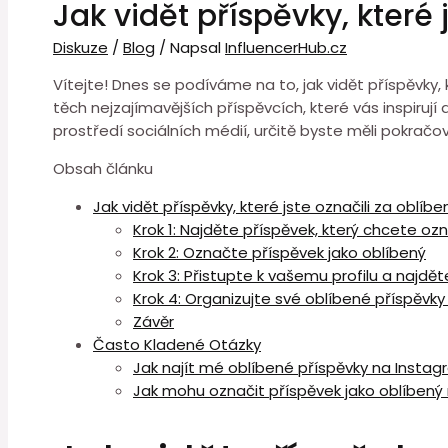
Jak vidět příspěvky, které
Diskuze
/
Blog
/ Napsal
InfluencerHub.cz
Vítejte! Dnes se podíváme na to, jak vidět příspěvky
těch nejzajímavějších příspěvcích, které vás inspiru
prostředí sociálních médií, určitě byste měli pokračo
Obsah článku
Jak vidět příspěvky, které jste označili za oblí
Krok 1: Najděte příspěvek, který chcete ozn
Krok 2: Označte příspěvek jako oblíbený
Krok 3: Přistupte k vašemu profilu a najdě
Krok 4: Organizujte své oblíbené příspěvk
Závěr
Často Kladené Otázky
Jak najít mé oblíbené příspěvky na Insta
Jak mohu označit příspěvek jako oblíbený