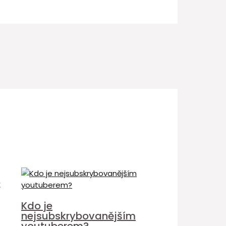
é
Kdo je
nejsubskrybovanějším