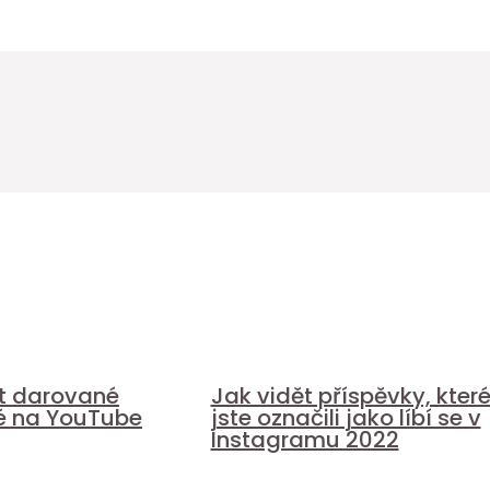
it darované
Jak vidět příspěvky, kter
é na YouTube
jste označili jako líbí se v
Instagramu 2022