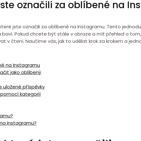
 jste označili za oblíbené na I
, které jste označili za oblíbené na Instagramu. Tento jedno
jí a baví. Pokud chcete být stále v obraze a mít přehled o t
vat v čtení. Naučíme vás, jak to udělat krok za krokem a jed
bené na Instagramu
ačit jako oblíbený
te uložené příspěvky
y pomocí kategorií
gramu?
 na Instagramu?