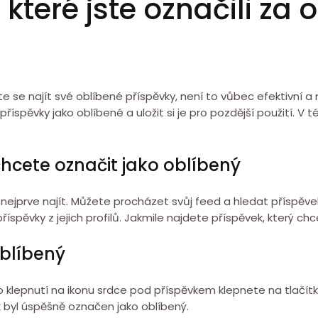
 které jste označili za
 se najít své oblíbené příspěvky, není to vůbec efektivní a m
íspěvky jako oblíbené a uložit si je pro pozdější použití. V 
 chcete označit jako oblíbený
 nejprve najít. Můžete procházet svůj feed a hledat příspěve
spěvky z jejich profilů. Jakmile najdete příspěvek, který chc
oblíbený
o klepnutí na ikonu srdce pod příspěvkem klepnete na tlačítk
 byl úspěšně označen jako oblíbený.