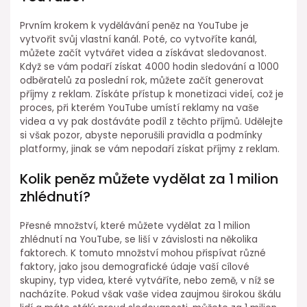
Prvním krokem k vydělávání peněz na YouTube je
vytvořit svůj vlastní kanál. Poté, co vytvoříte kanál,
můžete začít vytvářet videa a získávat sledovanost.
Když se vám podaří získat 4000 hodin sledování a 1000
odběratelů za poslední rok, můžete začít generovat
příjmy z reklam. Získáte přístup k monetizaci videí, což je
proces, při kterém YouTube umístí reklamy na vaše
videa a vy pak dostáváte podíl z těchto příjmů. Udělejte
si však pozor, abyste neporušili pravidla a podmínky
platformy, jinak se vám nepodaří získat příjmy z reklam.
Kolik peněz můžete vydělat za 1 milion
zhlédnutí?
Přesné množství, které můžete vydělat za 1 milion
zhlédnutí na YouTube, se liší v závislosti na několika
faktorech. K tomuto množství mohou přispívat různé
faktory, jako jsou demografické údaje vaší cílové
skupiny, typ videa, které vytváříte, nebo země, v níž se
nacházíte. Pokud však vaše videa zaujmou širokou škálu