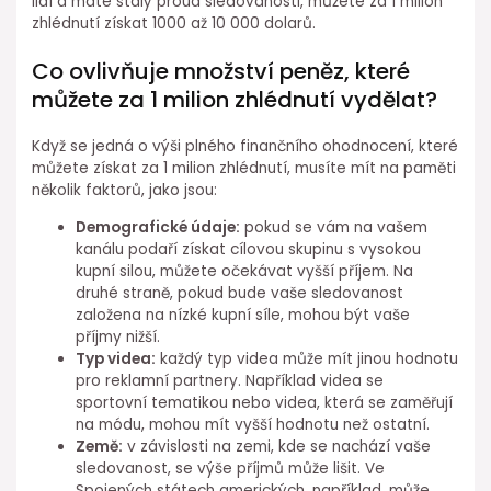
lidí a máte stálý proud sledovanosti, můžete za 1 milion
zhlédnutí získat 1000 až 10 000 dolarů.
Co ovlivňuje množství peněz, které
můžete za 1 milion zhlédnutí vydělat?
Když se jedná o výši plného finančního ohodnocení, které
můžete získat za 1 milion zhlédnutí, musíte mít na paměti
několik faktorů, jako jsou:
Demografické údaje:
pokud se vám na vašem
kanálu podaří získat cílovou skupinu s vysokou
kupní silou, můžete očekávat vyšší příjem. Na
druhé straně, pokud bude vaše sledovanost
založena na nízké kupní síle, mohou být vaše
příjmy nižší.
Typ videa:
každý typ videa může mít jinou hodnotu
pro reklamní partnery. Například videa se
sportovní tematikou nebo videa, která se zaměřují
na módu, mohou mít vyšší hodnotu než ostatní.
Země:
v závislosti na zemi, kde se nachází vaše
sledovanost, se výše příjmů může lišit. Ve
Spojených státech amerických, například, může