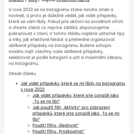
V roce 2022 se na Instagramu stane mnoho změn a
novinek, a proto je důležité vědět, jak vidět příspěvky,
které se vám líbily. Pokud jste aktivní na sociálních sítích
a chcete získat co nejvíce zážitků, doporučujeme
pokračovat v čtení. V tomto článku najdete užitečné tipy
a triky, jak efektivně hledat a přehledně organizovat
oblíbené příspěvky na Instagramu. Budete schopni
snadno najít všechny vaše oblíbené příspěvky,
selektovat je podle kategorií a užít si maximální zábavu
na Instagramu.
Obsah článku
Jak vidět příspěvky, které se mi líbily na Instagramu
v roce 2022
Jak vidět příspěvky, které jste označili jako
„To se mi líbí“
Jak použít filtr „Aktivity“ pro zobrazení
příspěvků, které jste označili jako „To se mi
líbí“
Použití filtru „Sledovat“
Použití filtru „Prozkoumat“