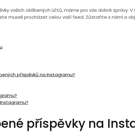
říspěvky vašich oblíbených účtů, máme pro vás dobré zprávy.
yste museli procházet celou vaší feed. Zůstaňte s námi a o
mu
líbených příspěvků na Instagramu?
tagramu?
 Instagramu?
íbené příspěvky na Ins