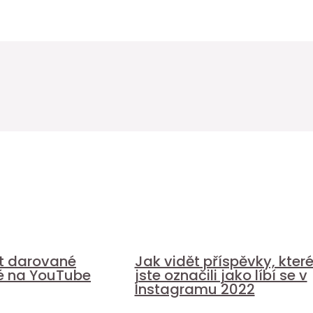
it darované
Jak vidět příspěvky, kter
é na YouTube
jste označili jako líbí se v
Instagramu 2022