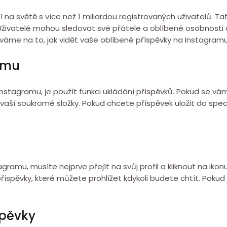
í na světě s více než 1 miliardou registrovaných uživatelů. T
. Uživatelé mohou sledovat své přátele a oblíbené osobnosti
odíváme na to, jak vidět vaše oblíbené příspěvky na Instagramu
ramu
Instagramu, je použít funkci ukládání příspěvků. Pokud se vám 
o vaší soukromé složky. Pokud chcete příspěvek uložit do speci
ramu, musíte nejprve přejít na svůj profil a kliknout na iko
říspěvky, které můžete prohlížet kdykoli budete chtít. Pokud 
spěvky