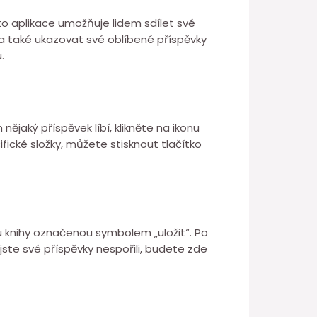
ato aplikace umožňuje lidem sdílet své
 a také ukazovat své oblíbené příspěvky
.
nějaký příspěvek líbí, klikněte na ikonu
fické složky, můžete stisknout tlačítko
nu knihy označenou symbolem „uložit“. Po
jste své příspěvky nespořili, budete zde