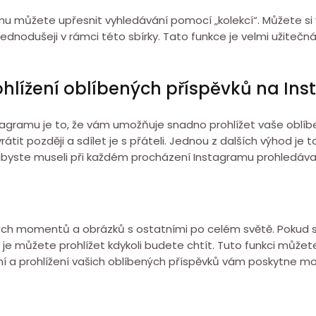
amu můžete upřesnit vyhledávání pomocí „kolekcí“. Můžete si 
jednodušeji v rámci této sbírky. Tato funkce je velmi užitečná
ohlížení oblíbených příspěvků na In
tagramu je to, že vám umožňuje snadno prohlížet vaše oblíb
rátit později a sdílet je s přáteli. Jednou z dalších výhod je
o, abyste museli při každém procházení Instagramu prohledáva
ých momentů a obrázků s ostatními po celém světě. Pokud se
 je můžete prohlížet kdykoli budete chtít. Tuto funkci můžete
ní a prohlížení vašich oblíbených příspěvků vám poskytne mož