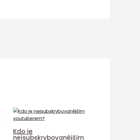
é
Kdo je
nejsubskrybovanějším