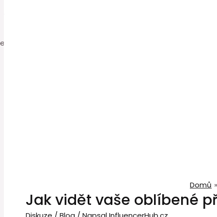
0
Domů
Jak vidět vaše oblíbené p
Diskuze
/
Blog
/ Napsal
InfluencerHub.cz