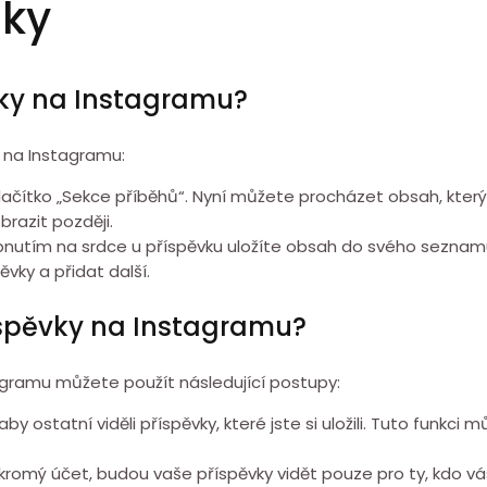
zky
vky na Instagramu?
y na Instagramu:
lačítko „Sekce příběhů“. Nyní můžete procházet obsah, který js
brazit později.
lepnutím na srdce u příspěvku uložíte obsah do svého seznam
vky a přidat další.
íspěvky na Instagramu?
gramu můžete použít následující postupy:
by ostatní viděli příspěvky, které jste si uložili. Tuto funkci 
omý účet, budou vaše příspěvky vidět pouze pro ty, kdo vás 