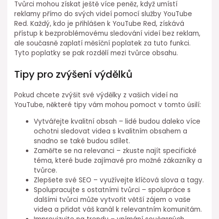
Tvůrci mohou získat ještě více peněz, když umístí
reklamy přímo do svých videí pomocí služby YouTube
Red. Každý, kdo je přihlášen k YouTube Red, získává
přístup k bezproblémovému sledování videí bez reklam,
ale současně zaplatí měsíční poplatek za tuto funkci.
Tyto poplatky se pak rozdělí mezi tvůrce obsahu.
Tipy pro zvýšení výdělků
Pokud chcete zvýšit své výdělky z vašich videí na
YouTube, některé tipy vám mohou pomoct v tomto úsilí:
Vytvářejte kvalitní obsah – lidé budou daleko více
ochotni sledovat videa s kvalitním obsahem a
snadno se také budou sdílet.
Zaměřte se na relevanci – zkuste najít specifické
téma, které bude zajímavé pro možné zákazníky a
tvůrce.
Zlepšete své SEO – využívejte klíčová slova a tagy.
Spolupracujte s ostatními tvůrci – spolupráce s
dalšími tvůrci může vytvořit větší zájem o vaše
videa a přidat váš kanál k relevantním komunitám.