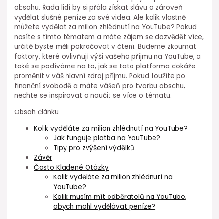
obsahu. Řada lidí by si přála získat slávu a zároveň
vydělat slušné peníze za své videa. Ale kolik vlastně
můžete vydělat za milion zhlédnutí na YouTube? Pokud
nosíte s tímto tématem a máte zájem se dozvědět více,
určitě byste měli pokračovat v čtení. Budeme zkoumat
faktory, které ovlivňují výši vašeho příjmu na YouTube, a
také se podíváme na to, jak se tato platforma dokáže
proměnit v váš hlavní zdroj příjmu. Pokud toužíte po
finanční svobodě a máte vášeň pro tvorbu obsahu,
nechte se inspirovat a naučit se více o tématu.
Obsah článku
Kolik vyděláte za milion zhlédnutí na YouTube?
Jak funguje platba na YouTube?
Tipy pro zvýšení výdělků
Závěr
Často Kladené Otázky
Kolik vyděláte za milion zhlédnutí na
YouTube?
Kolik musím mít odběratelů na YouTube,
abych mohl vydělávat peníze?