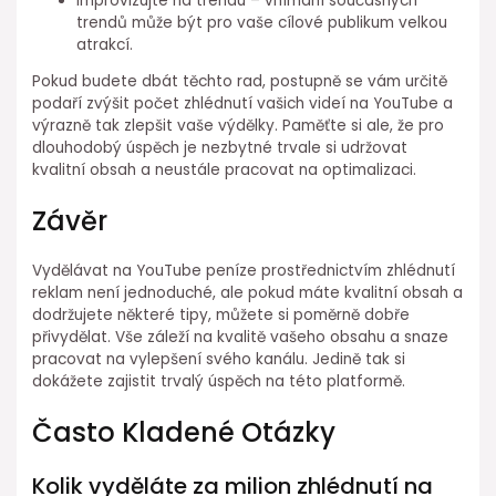
Improvizujte na trendu – vnímání současných
trendů může být pro vaše cílové publikum velkou
atrakcí.
Pokud budete dbát těchto rad, postupně se vám určitě
podaří zvýšit počet zhlédnutí vašich videí na YouTube a
výrazně tak zlepšit vaše výdělky. Paměťte si ale, že pro
dlouhodobý úspěch je nezbytné trvale si udržovat
kvalitní obsah a neustále pracovat na optimalizaci.
Závěr
Vydělávat na YouTube peníze prostřednictvím zhlédnutí
reklam není jednoduché, ale pokud máte kvalitní obsah a
dodržujete některé tipy, můžete si poměrně dobře
přivydělat. Vše záleží na kvalitě vašeho obsahu a snaze
pracovat na vylepšení svého kanálu. Jedině tak si
dokážete zajistit trvalý úspěch na této platformě.
Často Kladené Otázky
Kolik vyděláte za milion zhlédnutí na