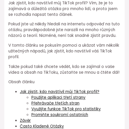
Jak zjistit, kdo navštívil můj TikTok profil? Vím, že je to
zajímavá a důležitá otázka pro mnoho lidí, a proto jsem
se rozhodla napsat tento článek.
Pokud jste už někdy hledali na internetu odpověď na tuto
otázku, pravděpodobně jste narazili na mnoho různých
názorů a teorií. Nicméně, není tak snadné zjistit pravdu.
V tomto článku se pokusím pomoci a ukázat vám několik
užitečných nápadů, jak zjistit, kdo navštívil váš TikTok
profil.
Takže pokud také chcete vědět, kdo se zajímal o vaše
videa a obsah na TikToku, zůstaňte se mnou a čtěte dál!
Obsah článku
Jak zjistit, kdo navštívil můj TikTok profil?
Použijte aplikaci třetí strany
Přehrávače třetích stran
Využijte funkce TikTok pro statistiky
Promiňte soukromí ostatních
Závěr
Často Kladené Otázky