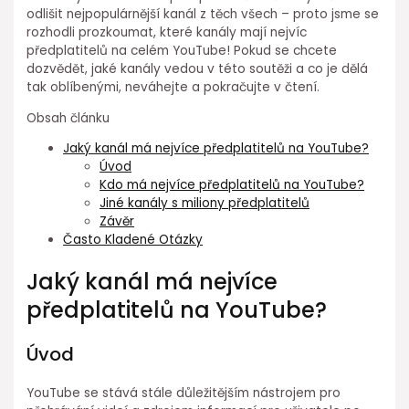
odlišit nejpopulárnější kanál z těch všech – proto jsme se
rozhodli prozkoumat, které kanály mají nejvíc
předplatitelů na celém YouTube! Pokud se chcete
dozvědět, jaké kanály vedou v této soutěži a co je dělá
tak oblíbenými, neváhejte a pokračujte v čtení.
Obsah článku
Jaký kanál má nejvíce předplatitelů na YouTube?
Úvod
Kdo má nejvíce předplatitelů na YouTube?
Jiné kanály s miliony předplatitelů
Závěr
Často Kladené Otázky
Jaký kanál má nejvíce
předplatitelů na YouTube?
Úvod
YouTube se stává stále důležitějším nástrojem pro