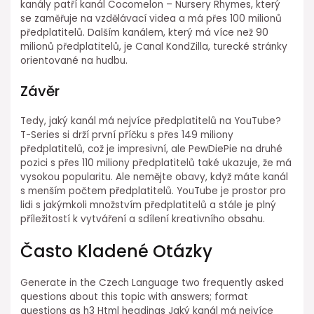
kanály patří kanál Cocomelon – Nursery Rhymes, který
se zaměřuje na vzdělávací videa a má přes 100 milionů
předplatitelů. Dalším kanálem, který má více než 90
milionů předplatitelů, je Canal KondZilla, turecké stránky
orientované na hudbu.
Závěr
Tedy, jaký kanál má nejvíce předplatitelů na YouTube?
T-Series si drží první příčku s přes 149 miliony
předplatitelů, což je impresivní, ale PewDiePie na druhé
pozici s přes 110 miliony předplatitelů také ukazuje, že má
vysokou popularitu. Ale nemějte obavy, když máte kanál
s menším počtem předplatitelů. YouTube je prostor pro
lidi s jakýmkoli množstvím předplatitelů a stále je plný
příležitostí k vytváření a sdílení kreativního obsahu.
Často Kladené Otázky
Generate in the Czech Language two frequently asked
questions about this topic with answers; format
questions as h3 Html headings Jaký kanál má nejvíce