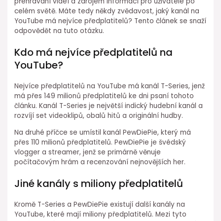
přehrávání videí a zdrojem informací pro uživatele po
celém světě. Máte tedy někdy zvědavost, jaký kanál na
YouTube má nejvíce předplatitelů? Tento článek se snaží
odpovědět na tuto otázku.
Kdo má nejvíce předplatitelů na
YouTube?
Nejvíce předplatitelů na YouTube má kanál T-Series, jenž
má přes 149 milionů předplatitelů ke dni psaní tohoto
článku. Kanál T-Series je největší indický hudební kanál a
rozvíjí set videoklipů, obalů hitů a originální hudby.
Na druhé příčce se umístil kanál PewDiePie, který má
přes 110 milionů předplatitelů. PewDiePie je švédský
vlogger a streamer, jenž se primárně věnuje
počítačovým hrám a recenzování nejnovějších her.
Jiné kanály s miliony předplatitelů
Kromě T-Series a PewDiePie existují další kanály na
YouTube, které mají miliony předplatitelů. Mezi tyto