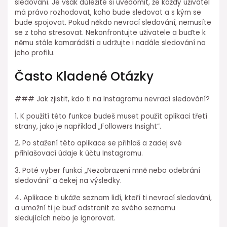
sledování. Je však důležité si uvědomit, že každý uživatel
má právo rozhodovat, koho bude sledovat a s kým se
bude spojovat. Pokud někdo nevrací sledování, nemusíte
se z toho stresovat. Nekonfrontujte uživatele a buďte k
němu stále kamarádští a udržujte i nadále sledování na
jeho profilu.
Často Kladené Otázky
### Jak zjistit, kdo ti na Instagramu nevrací sledování?
1. K použití této funkce budeš muset použít aplikaci třetí
strany, jako je například „Followers Insight“.
2. Po stažení této aplikace se přihlaš a zadej své
přihlašovací údaje k účtu Instagramu.
3. Poté vyber funkci „Nezobrazení mně nebo odebrání
sledování“ a čekej na výsledky.
4. Aplikace ti ukáže seznam lidí, kteří ti nevrací sledování,
a umožní ti je buď odstranit ze svého seznamu
sledujících nebo je ignorovat.