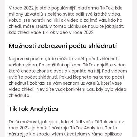
V roce 2022 je stále populárnější platforma TikTok, kde
miliony uživatelů z celého světa sdílí své krátké videa.
Pokud jste nahráli na TikTok video a zajímá vás, kdo ho
zhlédl, máte štěstí. V tomto článku se naučíte jak zjistit,
kdo zhlédl vaše TikTok video v roce 2022.
Možnosti zobrazení počtu shlédnutí
Nejprve si povíme, kde můžete vidět počet zhlédnutí
vašeho videa. Po spuštění aplikace TikTok najděte video,
které chcete zkontrolovat a klepněte na něj. Pod videem
uvidíte počet zhlédnutí. Pokud klepnete na tento počet
zhlédnutí, zobrazí se vám seznam uživatelů, kteří vaše
video zhlédli. Nevidíte však konkrétní čas, kdy bylo video
zhlédnuto.
TikTok Analytics
Další možností, jak zjistit, kdo zhlédl vaše TikTok video v
roce 2022, je použití nástroje TikTok Analytics. Tento
nástroj je k dispozici všem uživatelům v rámci aplikace