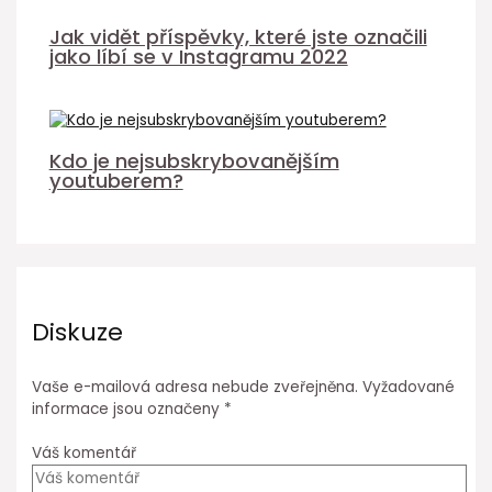
Jak vidět příspěvky, které jste označili
jako líbí se v Instagramu 2022
Kdo je nejsubskrybovanějším
youtuberem?
Diskuze
Vaše e-mailová adresa nebude zveřejněna.
Vyžadované
informace jsou označeny
*
Váš komentář