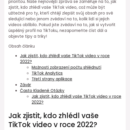
prioritou. Naše nejnovější zpráva se zaměřuje na to, jak
zjistit, kdo zhlédl vaše TikTok video, což může být
užitečné pro ty, kteří chtějí zlepšit svůj obsah pro své
sledující nebo jenom zvědaví na to, kolik lidí si jejich
videos oblíbilo. Pokud jste zvědaví na to, jak si vytvořit
úspěšný profil na TikToku, nezapomeňte číst dál a
objevte tipy a triky!
Obsah článku
Jak zjistit, kdo zhlédl vaše TikTok video v roce
2022?
Možnosti zobrazení počtu shlédnutí
TikTok Analytics
Třetí strany aplikace
Závěr
Často Kladené Otázky
Jak zjistit, kdo zhlédl vaše TikTok video v roce
2022?
Jak zjistit, kdo zhlédl vaše
TikTok video v roce 2022?