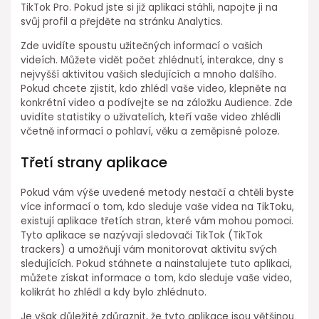
TikTok Pro. Pokud jste si již aplikaci stáhli, napojte ji na
svůj profil a přejděte na stránku Analytics.
Zde uvidíte spoustu užitečných informací o vašich
videích. Můžete vidět počet zhlédnutí, interakce, dny s
nejvyšší aktivitou vašich sledujících a mnoho dalšího.
Pokud chcete zjistit, kdo zhlédl vaše video, klepněte na
konkrétní video a podívejte se na záložku Audience. Zde
uvidíte statistiky o uživatelích, kteří vaše video zhlédli
včetně informací o pohlaví, věku a zeměpisné poloze.
Třetí strany aplikace
Pokud vám výše uvedené metody nestačí a chtěli byste
více informací o tom, kdo sleduje vaše videa na TikToku,
existují aplikace třetích stran, které vám mohou pomoci.
Tyto aplikace se nazývají sledovači TikTok (TikTok
trackers) a umožňují vám monitorovat aktivitu svých
sledujících. Pokud stáhnete a nainstalujete tuto aplikaci,
můžete získat informace o tom, kdo sleduje vaše video,
kolikrát ho zhlédl a kdy bylo zhlédnuto.
Je však důležité zdůraznit, že tyto aplikace jsou většinou