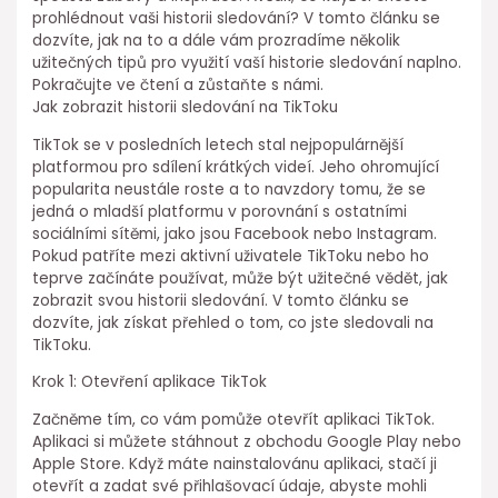
prohlédnout vaši historii sledování? V tomto článku se
dozvíte, jak na to a dále vám prozradíme několik
užitečných tipů pro využití vaší historie sledování naplno.
Pokračujte ve čtení a zůstaňte s námi.
Jak zobrazit historii sledování na TikToku
TikTok se v posledních letech stal nejpopulárnější
platformou pro sdílení krátkých videí. Jeho ohromující
popularita neustále roste a to navzdory tomu, že se
jedná o mladší platformu v porovnání s ostatními
sociálními sítěmi, jako jsou Facebook nebo Instagram.
Pokud patříte mezi aktivní uživatele TikToku nebo ho
teprve začínáte používat, může být užitečné vědět, jak
zobrazit svou historii sledování. V tomto článku se
dozvíte, jak získat přehled o tom, co jste sledovali na
TikToku.
Krok 1: Otevření aplikace TikTok
Začněme tím, co vám pomůže otevřít aplikaci TikTok.
Aplikaci si můžete stáhnout z obchodu Google Play nebo
Apple Store. Když máte nainstalovánu aplikaci, stačí ji
otevřít a zadat své přihlašovací údaje, abyste mohli