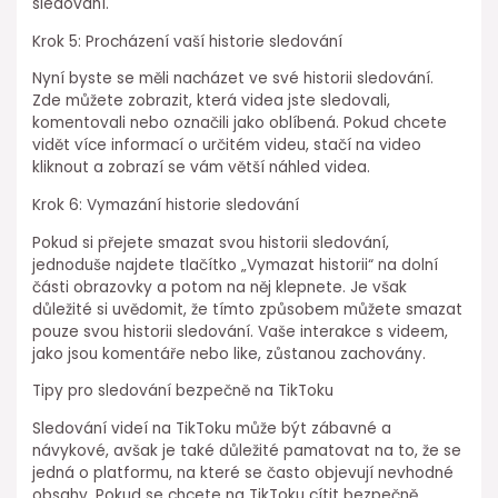
sledování.
Krok 5: Procházení vaší historie sledování
Nyní byste se měli nacházet ve své historii sledování.
Zde můžete zobrazit, která videa jste sledovali,
komentovali nebo označili jako oblíbená. Pokud chcete
vidět více informací o určitém videu, stačí na video
kliknout a zobrazí se vám větší náhled videa.
Krok 6: Vymazání historie sledování
Pokud si přejete smazat svou historii sledování,
jednoduše najdete tlačítko „Vymazat historii“ na dolní
části obrazovky a potom na něj klepnete. Je však
důležité si uvědomit, že tímto způsobem můžete smazat
pouze svou historii sledování. Vaše interakce s videem,
jako jsou komentáře nebo like, zůstanou zachovány.
Tipy pro sledování bezpečně na TikToku
Sledování videí na TikToku může být zábavné a
návykové, avšak je také důležité pamatovat na to, že se
jedná o platformu, na které se často objevují nevhodné
obsahy. Pokud se chcete na TikToku cítit bezpečně,