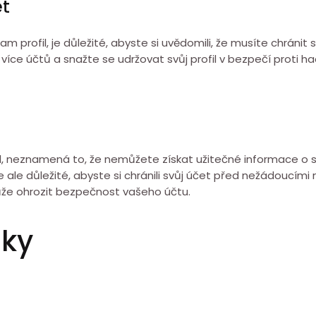
et
gram profil, je důležité, abyste si uvědomili, že musíte chráni
 více účtů a snažte se udržovat svůj profil v bezpečí proti
rofil, neznamená to, že nemůžete získat užitečné informace 
je ale důležité, abyste si chránili svůj účet před nežádoucími
 může ohrozit bezpečnost vašeho účtu.
zky
?