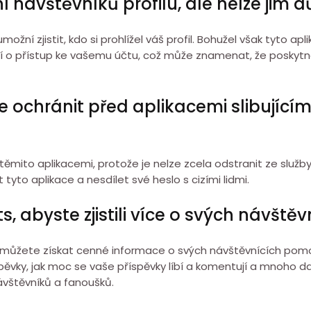
ění návštěvníků profilu, ale nelze jim 
 umožní zjistit, kdo si prohlížel váš profil. Bohužel však tyto 
í o přístup ke vašemu účtu, což může znamenat, že poskytnet
e ochránit před aplikacemi slibujícím
těmito aplikacemi, protože je nelze zcela odstranit ze služby
t tyto aplikace a nesdílet své heslo s cizími lidmi.
, abyste zjistili více o svých návštěv
il, můžete získat cenné informace o svých návštěvnících pomoc
pěvky, jak moc se vaše příspěvky líbí a komentují a mnoho da
ávštěvníků a fanoušků.