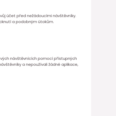
t svůj účet před nežádoucími návštěvníky.
 hacknutí a podobným útokům.
o svých návštěvnících pomocí přístupných
 návštěvníky a nepoužívali žádné aplikace,