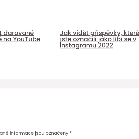
it darované
Jak vidět příspěvky, kter
é na YouTube
jste označili jako líbí se v
Instagramu 2022
ané informace jsou označeny
*