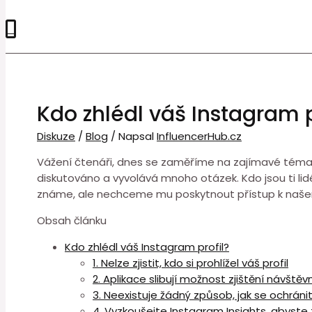
0
Kdo zhlédl váš Instagram p
Diskuze
/
Blog
/ Napsal
InfluencerHub.cz
Vážení čtenáři, dnes se zaměříme na zajímavé téma, k
diskutováno a vyvolává mnoho otázek. Kdo jsou ti lidé
známe, ale nechceme mu poskytnout přístup k našemu 
Obsah článku
Kdo zhlédl váš Instagram profil?
1. Nelze zjistit, kdo si prohlížel váš profil
2. Aplikace slibují možnost zjištění návštěv
3. Neexistuje žádný způsob, jak se ochránit 
4. Vyzkoušejte Instagram Insights, abyste z