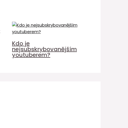
é
Kdo je
nejsubskrybovanějším
youtuberem?