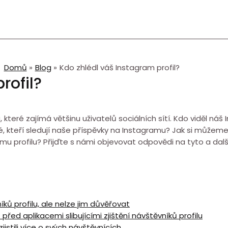
Domů
Blog
Kdo zhlédl váš Instagram profil?
rofil?
teré zajímá většinu uživatelů sociálních sítí. Kdo viděl náš
, kteří sledují naše příspěvky na Instagramu? Jak si můžeme b
profilu? Přijďte s námi objevovat odpovědi na tyto a dalš
níků profilu, ale nelze jim důvěřovat
před aplikacemi slibujícími zjištění návštěvníků profilu
jistili více o svých návštěvnících