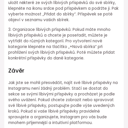
uložit některé ze svých líbivých příspěvků do své sbírky,
klepněte na ikonu srdce pod příspěvkem a podržte ji. Pak
vyberte možnost „Přidat do sbírky“. Příspěvek se poté
objeví v seznamu vašich sbírek.
3. Organizace líbivých příspěvků: Pokud máte mnoho
líbivých příspěvků a chcete je poseřadit, můžete je
vytřídit do různých kategorií. Pro vytvoření nové
kategorie klepněte na tlačítko „+Nová sbírka“ při
prohlížení svých líbivých příspěvků. Poté můžete přidat
konkrétní příspěvky do dané kategorie.
Závěr
Jak jste se mohli přesvědčit, najít své líbivé příspěvky na
Instagramu není žádný problém. Stačí se dostat do
sekce se svými líbivými příspěvky a procházet je podle
svého uvážení. Pokud chcete zobrazit nebo spravovat
své líbivé příspěvky, postupujte podle výše uvedených
kroků. Pokud si vaše líbivé příspěvky pravidelně
spravujete a organizujete, Instagram pro vás bude
mnohem příjemnější a intuitivní platformou.