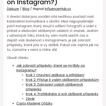
on Instagram?)
Diskuze
/
Blog
/ Napsal
InfluencerHub.cz
V dnešní době jsou sociální sítě nedílnou součástí naší
každodenní komunikace s okolím. Mezi nejpopulárnější
patří Instagram, který slouží k sdílení fotografií a videí s
přáteli a sledování oblíbených celebrit či značek. Jedním
z užitečných triků, které by vám mohli ušetřit čas a
zlepšit vaši zkušenost s Instagramem, je jak zobrazit
příspěvky, které jste si vy oblíbili. Pokud vás zajímá jak na
to, zůstaňte s námi a čtěte dál.
Obsah článku
Jak zobrazit příspěvky, které se mi líbily na
Instagramu?
Krok 1: Otevření aplikace a přihlášení
Krok 2: Přístup k vašim oblíbeným příspěvkům
Krok 3: Zobrazení vašich oblíbených
příspěvků
Krok 4: Prohlédněte si své oblíbené příspěvky
Závěr
Často Kladené Otázky