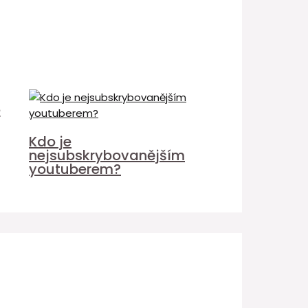
é
Kdo je
nejsubskrybovanějším
youtuberem?