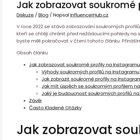
Jak zobrazovat soukromé p
Diskuze
/
Blog
/ Napsal
InfluencerHub.cz
V roce 2022 se stává zobrazování soukromých profilů
kteří se chtějí chránit před nežádoucími pohledy na sv
byste měli pokračovat v čtení tohoto článku. Přináší
Obsah článku
Jak zobrazovat soukromé profily na Instagramu
Výhody soukromých profilů na Instagramu
Jak zobrazit soukromé profily na Instagra
Jak mít úspěch se soukromým profilem n
Jaký je budoucnost soukromých profilů n
Závěr
Často Kladené Otázky
Jak zobrazovat sou