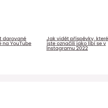
it darované
Jak vidět příspěvky, kter
é na YouTube
jste označili jako líbí se v
Instagramu 2022