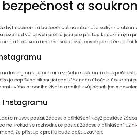
u bezpečnost a soukro
ůže být soukromí a bezpečnost na internetu velkým problémem
Na rozdíl od veřejných profilů jsou pro přístup k soukromým 
omí, a také vám umožnit sdílet svůj obsah jen s těmi lidmi,
Instagramu
ilů na Instagramu je ochrana vašeho soukromí a bezpečnosti.
i, jako je například šikanující spolužák nebo útočník. Soukromí
kromí svého osobního života a sdílet svůj obsah jen s povolan
na Instagramu
dete muset poslat žádost o přihlášení. Když posíláte žádost
o ne. Pokud se rozhodnete poslat žádost o přihlášení, už 
mená, že přístup k profilu bude opět uzavřen.