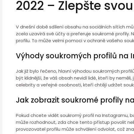
2022 – Zlepšte svo
V dnešní době sdílení obsahu na sociálních sítích m
zcela uzavírá své účty a preferuje soukromé profily. 
profilu. To může velmi pomoci v ochraně vašeho soukr
Výhody soukromých profilů na 
Jak již bylo řečeno, hlavní výhodou soukromých prof
být klidnější, že váš obsah nevidí lidé, kteří by neměl
celebrity a veřejné osobnosti, kteří chtějí udržet sou
Jak zobrazit soukromé profily 
Pokud chcete vidět soukromý profil na Instagramu, bu
může rozhodnout, zda chce tento přístup povolit neb
provozovatel profilu může schválení odvolat, což zna