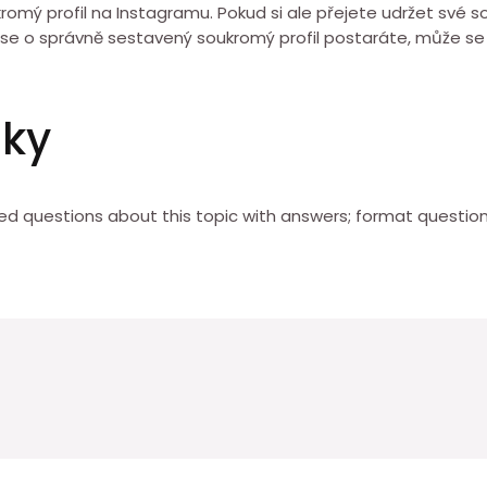
romý profil na Instagramu. Pokud si ale přejete udržet své s
ud se o správně sestavený soukromý profil postaráte, může
zky
d questions about this topic with answers; format questio