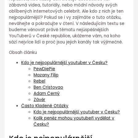
zábavná videa, tutoriály, nebo módní návody svých
oblíbených internetových celebrit. Ale kdo z nich je ten
nejpopulárnější? Pokud se i vy zajímáte o tuto otázku,
neváhejte a pokračujte v čtení. V následujícím textu se
budeme věnovat právě tématu nejúspěšnějších
YouTuberů v České republice, ukážeme vám, na koho
sází nejvíce lidí a proč jsou jejich kanály tak výjimečné.
Obsah článku
Kdo je nejpopulárnější youtuber v Česku?
PewDiePie
Mazany Filip
Rebel
Ben Cristovao
Adam Černý
Závěr
Často Kladené Otázky
Kdo je nejpopulárnější youtuber v Česku?
Kolik peněz mohou youtubeři vydělat v
Česku?