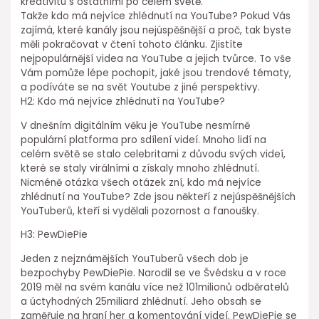
kreativitu s ostatními po celém světě.
Takže kdo má nejvíce zhlédnutí na YouTube? Pokud Vás
zajímá, které kanály jsou nejúspěšnější a proč, tak byste
měli pokračovat v čtení tohoto článku. Zjistíte
nejpopulárnější videa na YouTube a jejich tvůrce. To vše
Vám pomůže lépe pochopit, jaké jsou trendové tématy,
a podíváte se na svět Youtube z jiné perspektivy.
H2: Kdo má nejvíce zhlédnutí na YouTube?
V dnešním digitálním věku je YouTube nesmírně
populární platforma pro sdílení videí. Mnoho lidí na
celém světě se stalo celebritami z důvodu svých videí,
které se staly virálními a získaly mnoho zhlédnutí.
Nicméně otázka všech otázek zní, kdo má nejvíce
zhlédnutí na YouTube? Zde jsou někteří z nejúspěšnějších
YouTuberů, kteří si vydělali pozornost a fanoušky.
H3: PewDiePie
Jeden z nejznámějších YouTuberů všech dob je
bezpochyby PewDiePie. Narodil se ve Švédsku a v roce
2019 měl na svém kanálu více než 101milionů odběratelů
a úctyhodných 25miliard zhlédnutí. Jeho obsah se
zaměřuje na hraní her a komentování videí. PewDiePie se