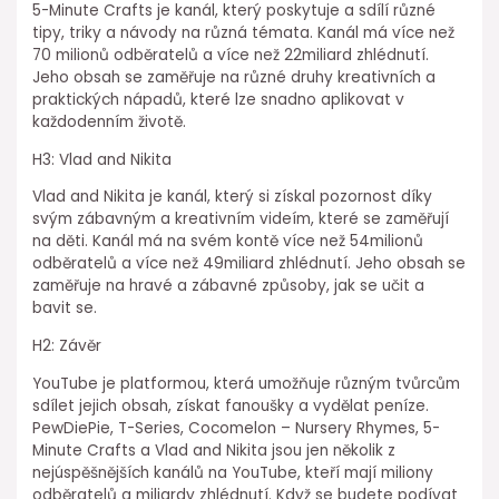
5-Minute Crafts je kanál, který poskytuje a sdílí různé
tipy, triky a návody na různá témata. Kanál má více než
70 milionů odběratelů a více než 22miliard zhlédnutí.
Jeho obsah se zaměřuje na různé druhy kreativních a
praktických nápadů, které lze snadno aplikovat v
každodenním životě.
H3: Vlad and Nikita
Vlad and Nikita je kanál, který si získal pozornost díky
svým zábavným a kreativním videím, které se zaměřují
na děti. Kanál má na svém kontě více než 54milionů
odběratelů a více než 49miliard zhlédnutí. Jeho obsah se
zaměřuje na hravé a zábavné způsoby, jak se učit a
bavit se.
H2: Závěr
YouTube je platformou, která umožňuje různým tvůrcům
sdílet jejich obsah, získat fanoušky a vydělat peníze.
PewDiePie, T-Series, Cocomelon – Nursery Rhymes, 5-
Minute Crafts a Vlad and Nikita jsou jen několik z
nejúspěšnějších kanálů na YouTube, kteří mají miliony
odběratelů a miliardy zhlédnutí. Když se budete podívat