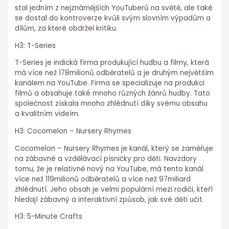
stal jedním z nejznámějších YouTuberů na světě, ale také
se dostal do kontroverze kvůli svým slovním výpadům a
dílům, za které obdržel kritiku.
H3: T-Series
T-Series je indická firma produkující hudbu a filmy, která
má více než 178milionů odběratelů a je druhým největším
kanálem na YouTube. Firma se specializuje na produkci
filmů a obsahuje také mnoho různých žánrů hudby. Tato
společnost získala mnoho zhlédnutí díky svému obsahu
a kvalitním videím.
H3: Cocomelon – Nursery Rhymes
Cocomelon – Nursery Rhymes je kanál, který se zaměřuje
na zábavné a vzdělávací písničky pro děti. Navzdory
tomu, že je relativně nový na YouTube, má tento kanál
více než 119milionů odběratelů a více než 97miliard
zhlédnutí. Jeho obsah je velmi populární mezi rodiči, kteří
hledají zábavný a interaktivní způsob, jak své děti učit.
H3: 5-Minute Crafts