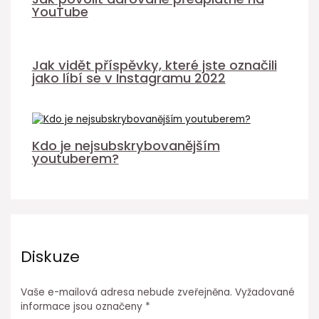
YouTube
Jak vidět příspěvky, které jste označili
jako líbí se v Instagramu 2022
Kdo je nejsubskrybovanějším
youtuberem?
Diskuze
Vaše e-mailová adresa nebude zveřejněna.
Vyžadované
informace jsou označeny
*