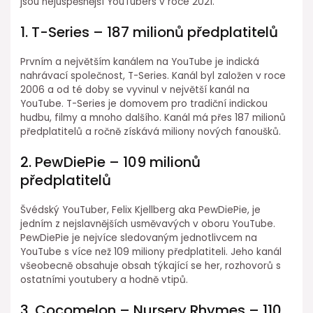
jsou nejúspěšnější YouTubers v roce 2021.
1. T-Series – 187 milionů předplatitelů
Prvním a největším kanálem na YouTube je indická
nahrávací společnost, T-Series. Kanál byl založen v roce
2006 a od té doby se vyvinul v největší kanál na
YouTube. T-Series je domovem pro tradiční indickou
hudbu, filmy a mnoho dalšího. Kanál má přes 187 milionů
předplatitelů a ročně získává miliony nových fanoušků.
2. PewDiePie – 109 milionů
předplatitelů
Švédský YouTuber, Felix Kjellberg aka PewDiePie, je
jedním z nejslavnějších usměvavých v oboru YouTube.
PewDiePie je nejvíce sledovaným jednotlivcem na
YouTube s více než 109 miliony předplatiteli. Jeho kanál
všeobecně obsahuje obsah týkající se her, rozhovorů s
ostatními youtubery a hodně vtipů.
3. Cocomelon – Nursery Rhymes – 110