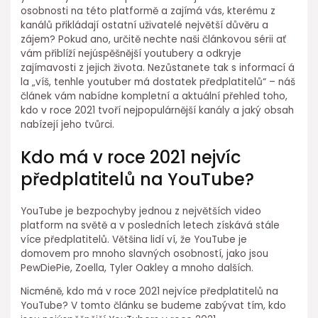
osobnosti na této platformě a zajímá vás, kterému z
kanálů přikládají ostatní uživatelé největší důvěru a
zájem? Pokud ano, určitě nechte naši článkovou sérii ať
vám přiblíží nejúspěšnější youtubery a odkryje
zajímavosti z jejich života. Nezůstanete tak s informací á
la „víš, tenhle youtuber má dostatek předplatitelů“ – náš
článek vám nabídne kompletní a aktuální přehled toho,
kdo v roce 2021 tvoří nejpopulárnější kanály a jaký obsah
nabízejí jeho tvůrci.
Kdo má v roce 2021 nejvíc
předplatitelů na YouTube?
YouTube je bezpochyby jednou z největších video
platform na světě a v posledních letech získává stále
více předplatitelů. Většina lidí ví, že YouTube je
domovem pro mnoho slavných osobností, jako jsou
PewDiePie, Zoella, Tyler Oakley a mnoho dalších.
Nicméně, kdo má v roce 2021 nejvíce předplatitelů na
YouTube? V tomto článku se budeme zabývat tím, kdo